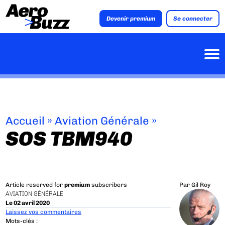
Devenir premium
Se connecter
Accueil
»
Aviation Générale
»
SOS TBM940
Article reserved for
premium
subscribers
Par
Gil Roy
AVIATION GÉNÉRALE
Le 02 avril 2020
Laissez vos commentaires
Mots-clés :