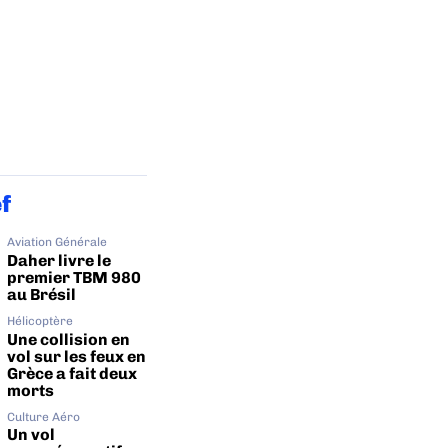
ef
Aviation Générale
Daher livre le
premier TBM 980
au Brésil
Hélicoptère
Une collision en
vol sur les feux en
Grèce a fait deux
morts
Culture Aéro
Un vol