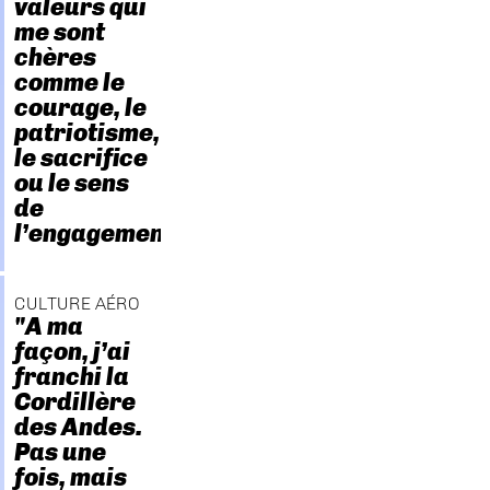
valeurs qui
me sont
chères
comme le
courage, le
patriotisme,
le sacrifice
ou le sens
de
l’engagement."
CULTURE AÉRO
"A ma
façon, j’ai
franchi la
Cordillère
des Andes.
Pas une
fois, mais