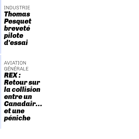
INDUSTRIE
Thomas
Pesquet
breveté
pilote
d'essai
AVIATION
GÉNÉRALE
REX :
Retour sur
la collision
entre un
Canadair…
et une
péniche