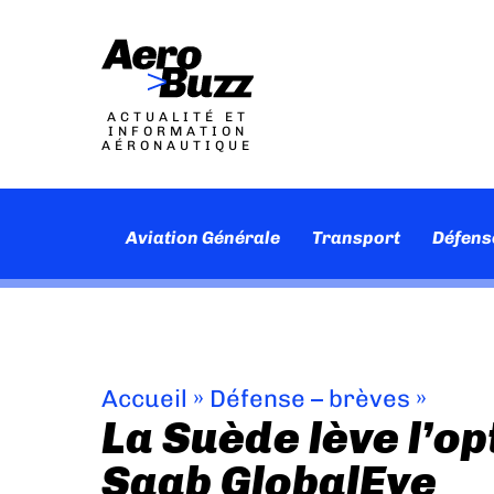
ACTUALITÉ ET
INFORMATION
AÉRONAUTIQUE
Aviation Générale
Transport
Défens
Accueil
»
Défense – brèves
»
La Suède lève l’op
Saab GlobalEye