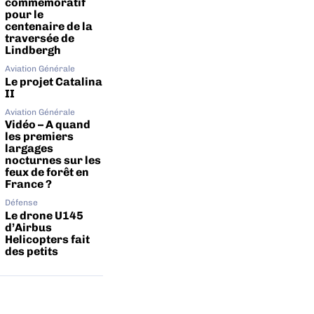
commémoratif
pour le
centenaire de la
traversée de
Lindbergh
Aviation Générale
Le projet Catalina
II
Aviation Générale
Vidéo – A quand
les premiers
largages
nocturnes sur les
feux de forêt en
France ?
Défense
Le drone U145
d’Airbus
Helicopters fait
des petits