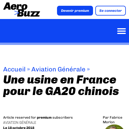
Devenir premium
Se connecter
Accueil
»
Aviation Générale
»
Une usine en France
pour le GA20 chinois
Article reserved for
premium
subscribers
Par
Fabrice
Morlon
AVIATION GÉNÉRALE
Le 18 octobre 2018