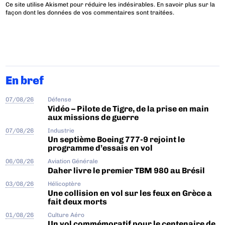
Ce site utilise Akismet pour réduire les indésirables.
En savoir plus sur la
façon dont les données de vos commentaires sont traitées
.
En bref
07/08/26
Défense
Vidéo – Pilote de Tigre, de la prise en main
aux missions de guerre
07/08/26
Industrie
Un septième Boeing 777-9 rejoint le
programme d’essais en vol
06/08/26
Aviation Générale
Daher livre le premier TBM 980 au Brésil
03/08/26
Hélicoptère
Une collision en vol sur les feux en Grèce a
fait deux morts
01/08/26
Culture Aéro
Un vol commémoratif pour le centenaire de