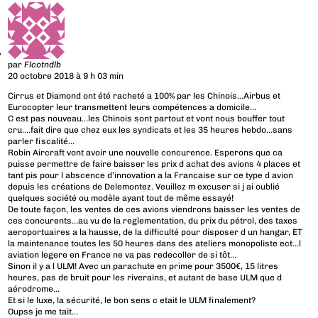
par
Flcotndlb
20 octobre 2018 à 9 h 03 min
Cirrus et Diamond ont été racheté a 100% par les Chinois…Airbus et
Eurocopter leur transmettent leurs compétences a domicile…
C est pas nouveau…les Chinois sont partout et vont nous bouffer tout
cru….fait dire que chez eux les syndicats et les 35 heures hebdo…sans
parler fiscalité…
Robin Aircraft vont avoir une nouvelle concurence. Esperons que ca
puisse permettre de faire baisser les prix d achat des avions 4 places et
tant pis pour l abscence d’innovation a la Francaise sur ce type d avion
depuis les créations de Delemontez. Veuillez m excuser si j ai oublié
quelques société ou modèle ayant tout de même essayé!
De toute façon, les ventes de ces avions viendrons baisser les ventes de
ces concurents…au vu de la reglementation, du prix du pétrol, des taxes
aeroportuaires a la hausse, de la difficulté pour disposer d un hangar, ET
la maintenance toutes les 50 heures dans des ateliers monopoliste ect…l
aviation legere en France ne va pas redecoller de si tôt…
Sinon il y a l ULM! Avec un parachute en prime pour 3500€, 15 litres
heures, pas de bruit pour les riverains, et autant de base ULM que d
aérodrome…
Et si le luxe, la sécurité, le bon sens c etait le ULM finalement?
Oupss je me tait…