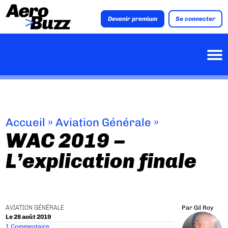
Devenir premium
Se connecter
Accueil
»
Aviation Générale
»
WAC 2019 –
L’explication finale
AVIATION GÉNÉRALE
Par
Gil Roy
Le 28 août 2019
1 Commentaire