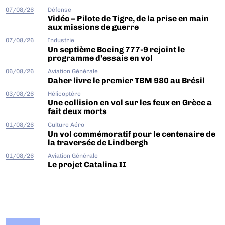
07/08/26
Défense
Vidéo – Pilote de Tigre, de la prise en main
aux missions de guerre
07/08/26
Industrie
Un septième Boeing 777-9 rejoint le
programme d’essais en vol
06/08/26
Aviation Générale
Daher livre le premier TBM 980 au Brésil
03/08/26
Hélicoptère
Une collision en vol sur les feux en Grèce a
fait deux morts
01/08/26
Culture Aéro
Un vol commémoratif pour le centenaire de
la traversée de Lindbergh
01/08/26
Aviation Générale
Le projet Catalina II