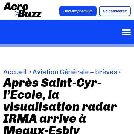
Devenir premium
Se connecter
Accueil
»
Aviation Générale – brèves
»
Après Saint-Cyr-
l’Ecole, la
visualisation radar
IRMA arrive à
Meaux-Esbly