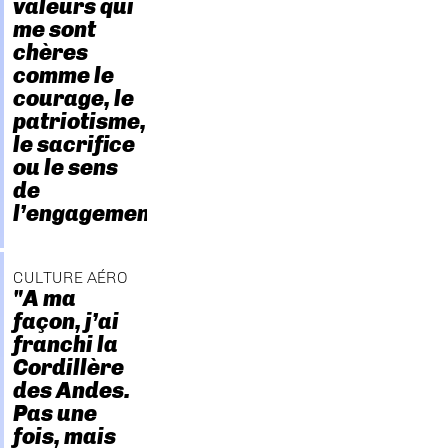
valeurs qui
me sont
chères
comme le
courage, le
patriotisme,
le sacrifice
ou le sens
de
l’engagement."
CULTURE AÉRO
"A ma
façon, j’ai
franchi la
Cordillère
des Andes.
Pas une
fois, mais