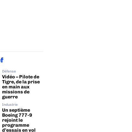
ef
Défense
Vidéo – Pilote de
Tigre, de la prise
en main aux
missions de
guerre
Industrie
Un septième
Boeing 777-9
rejoint le
programme
d’essais en vol