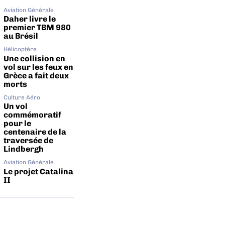
Aviation Générale
Daher livre le
premier TBM 980
au Brésil
Hélicoptère
Une collision en
vol sur les feux en
Grèce a fait deux
morts
Culture Aéro
Un vol
commémoratif
pour le
centenaire de la
traversée de
Lindbergh
Aviation Générale
Le projet Catalina
II