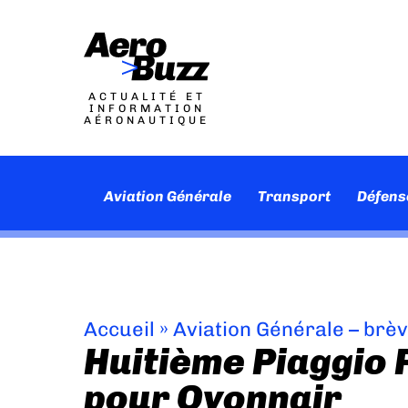
ACTUALITÉ ET
INFORMATION
AÉRONAUTIQUE
Aviation Générale
Transport
Défens
Accueil
»
Aviation Générale – brè
Huitième Piaggio 
pour Oyonnair