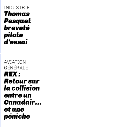
INDUSTRIE
Thomas
Pesquet
breveté
pilote
d'essai
AVIATION
GÉNÉRALE
REX :
Retour sur
la collision
entre un
Canadair…
et une
péniche