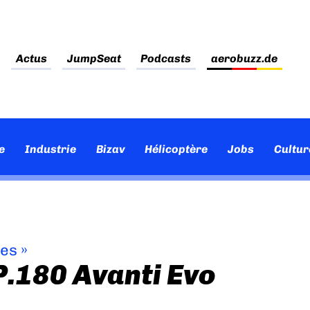
Actus
JumpSeat
Podcasts
aerobuzz.de
e
Industrie
Bizav
Hélicoptère
Jobs
Cultur
ves
»
P.180 Avanti Evo