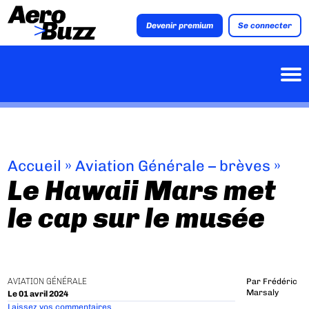
Devenir premium
Se connecter
Accueil
»
Aviation Générale – brèves
»
Le Hawaii Mars met
le cap sur le musée
AVIATION GÉNÉRALE
Par
Frédéric
Marsaly
Le 01 avril 2024
Laissez vos commentaires