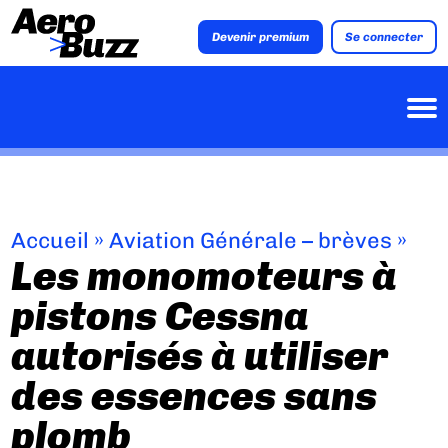
Devenir premium
Se connecter
Accueil
»
Aviation Générale – brèves
»
Les monomoteurs à
pistons Cessna
autorisés à utiliser
des essences sans
plomb