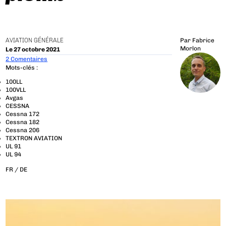
AVIATION GÉNÉRALE
Par
Fabrice
Morlon
Le 27 octobre 2021
2 Comentaires
Mots-clés :
100LL
100VLL
Avgas
CESSNA
Cessna 172
Cessna 182
Cessna 206
TEXTRON AVIATION
UL 91
UL 94
FR /
DE