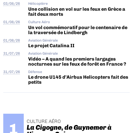
03/08/26
Hélicoptère
Une collision en vol sur les feux en Grèce a
fait deux morts
01/08/26
Culture Aéro
Un vol commémoratif pour le centenaire de
la traversée de Lindbergh
01/08/26
Aviation Générale
Le projet Catalina II
31/07/26
Aviation Générale
Vidéo – A quand les premiers largages
nocturnes sur les feux de forêt en France ?
31/07/26
Défense
Le drone U145 d’Airbus Helicopters fait des
petits
CULTURE AÉRO
La Cigogne, de Guynemer à