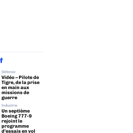
f
Défense
Vidéo – Pilote de
Tigre, de la prise
en main aux
missions de
guerre
Industrie
Un septième
Boeing 777-9
rejoint le
programme
d’essais en vol