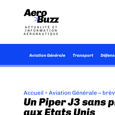
ACTUALITÉ ET
INFORMATION
AÉRONAUTIQUE
Aviation Générale
Transport
Défens
Accueil
»
Aviation Générale – brè
Un Piper J3 sans p
aux Etats Unis