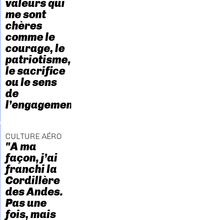
valeurs qui
me sont
chères
comme le
courage, le
patriotisme,
le sacrifice
ou le sens
de
l’engagement."
CULTURE AÉRO
"A ma
façon, j’ai
franchi la
Cordillère
des Andes.
Pas une
fois, mais