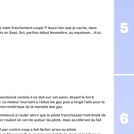
de maïs fraichement coupé ?! Aussi loin que je sache, dans
és en Sept, Oct, parfois début Novembre, au maximum… d’où
positionné comme il se doit sur cet avion, devant le bord
 Le moteur tournant a réduit les gaz puis a longé l’aile pour la
s micrométrique de la manette des gaz.
 commencé à rouler alors que le pilote franchissait l’extrémité de
vion roulant en cercle autour du pilote, mais accélérant du fait
t par contre coup a fait lâcher prise au pilote.