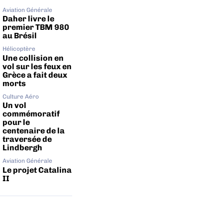
Aviation Générale
Daher livre le
premier TBM 980
au Brésil
Hélicoptère
Une collision en
vol sur les feux en
Grèce a fait deux
morts
Culture Aéro
Un vol
commémoratif
pour le
centenaire de la
traversée de
Lindbergh
Aviation Générale
Le projet Catalina
II