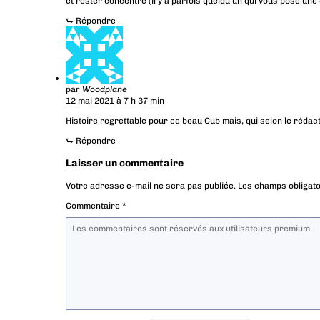
et rester concentré (il y a parfois quelqu’un qui vous pose un
⮑
Répondre
par
Woodplane
12 mai 2021 à 7 h 37 min
Histoire regrettable pour ce beau Cub mais, qui selon le rédact
⮑
Répondre
Laisser un commentaire
Votre adresse e-mail ne sera pas publiée.
Les champs obligato
Commentaire
*