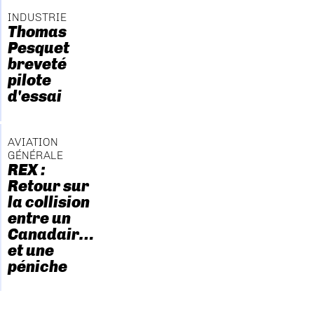
INDUSTRIE
Thomas
Pesquet
breveté
pilote
d'essai
AVIATION
GÉNÉRALE
REX :
Retour sur
la collision
entre un
Canadair…
et une
péniche