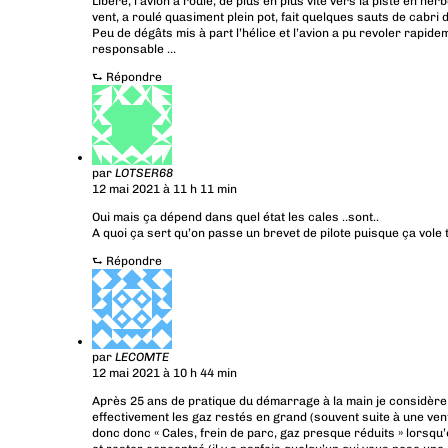
Libéré, l’avion a roulé, de plus en plus vite vers la piste en he
vent, a roulé quasiment plein pot, fait quelques sauts de cabri d
Peu de dégâts mis à part l’hélice et l’avion a pu revoler rapide
responsable …
⮑
Répondre
par
LOTSER68
12 mai 2021 à 11 h 11 min
Oui mais ça dépend dans quel état les cales ..sont..
A quoi ça sert qu’on passe un brevet de pilote puisque ça vole to
⮑
Répondre
par
LECOMTE
12 mai 2021 à 10 h 44 min
Après 25 ans de pratique du démarrage à la main je considèr
effectivement les gaz restés en grand (souvent suite à une vent
donc donc « Cales, frein de parc, gaz presque réduits » lorsqu