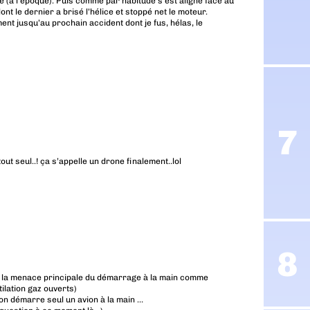
rbe (à l’époque). Puis comme par habitude s’est aligné face au
ont le dernier a brisé l’hélice et stoppé net le moteur.
ment jusqu’au prochain accident dont je fus, hélas, le
ut seul..! ça s’appelle un drone finalement..lol
e la menace principale du démarrage à la main comme
ilation gaz ouverts)
’on démarre seul un avion à la main …