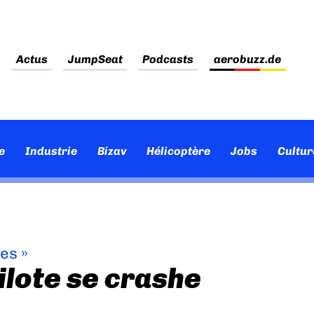
Actus
JumpSeat
Podcasts
aerobuzz.de
e
Industrie
Bizav
Hélicoptère
Jobs
Cultur
ves
»
ilote se crashe