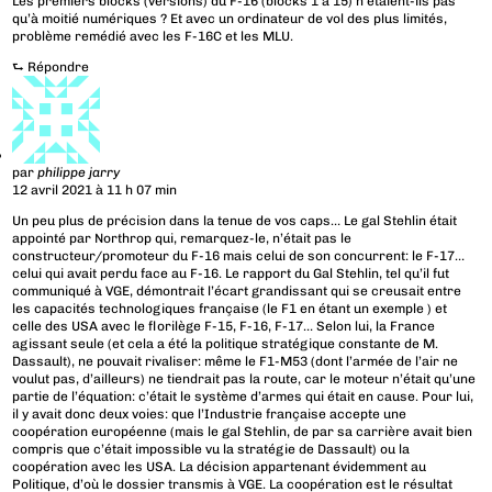
Les premiers blocks (versions) du F-16 (blocks 1 à 15) n’étaient-ils pas
qu’à moitié numériques ? Et avec un ordinateur de vol des plus limités,
problème remédié avec les F-16C et les MLU.
⮑
Répondre
par
philippe jarry
12 avril 2021 à 11 h 07 min
Un peu plus de précision dans la tenue de vos caps… Le gal Stehlin était
appointé par Northrop qui, remarquez-le, n’était pas le
constructeur/promoteur du F-16 mais celui de son concurrent: le F-17…
celui qui avait perdu face au F-16. Le rapport du Gal Stehlin, tel qu’il fut
communiqué à VGE, démontrait l’écart grandissant qui se creusait entre
les capacités technologiques française (le F1 en étant un exemple ) et
celle des USA avec le florilège F-15, F-16, F-17… Selon lui, la France
agissant seule (et cela a été la politique stratégique constante de M.
Dassault), ne pouvait rivaliser: même le F1-M53 (dont l’armée de l’air ne
voulut pas, d’ailleurs) ne tiendrait pas la route, car le moteur n’était qu’une
partie de l’équation: c’était le système d’armes qui était en cause. Pour lui,
il y avait donc deux voies: que l’Industrie française accepte une
coopération européenne (mais le gal Stehlin, de par sa carrière avait bien
compris que c’était impossible vu la stratégie de Dassault) ou la
coopération avec les USA. La décision appartenant évidemment au
Politique, d’où le dossier transmis à VGE. La coopération est le résultat