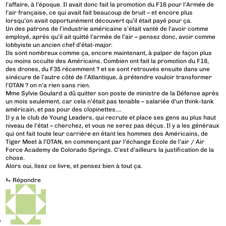
l’affaire, à l’époque. Il avait donc fait la promotion du F16 pour l’Armée de
l’air française, ce qui avait fait beaucoup de bruit – et encore plus
lorsqu’on avait opportunément découvert qu’il était payé pour ça.
Un des patrons de l’industrie américaine s’était vanté de l’avoir comme
employé, après qu’il ait quitté l’armée de l’air – pensez donc, avoir comme
lobbyiste un ancien chef d’état-major.
Ils sont nombreux comme ça, encore maintenant, à palper de façon plus
ou moins occulte des Américains. Combien ont fait la promotion du F18,
des drones, du F35 récemment ? et se sont retrouvés ensuite dans une
sinécure de l’autre côté de l’Atlantique, à prétendre vouloir transformer
l’OTAN ? on n’a rien sans rien.
Mme Sylvie Goulard a dû quitter son poste de ministre de la Défense après
un mois seulement, car cela n’était pas tenable – salariée d’un think-tank
américain, et pas pour des clopinettes….
Il y a le club de Young Leaders, qui recrute et place ses gens au plus haut
niveau de l’état – cherchez, et vous ne serez pas déçus. Il y a les généraux
qui ont fait toute leur carrière en étant les hommes des Américains, de
Tiger Meet à l’OTAN, en commençant par l’échange Ecole de l’air / Air
Force Academy de Colorado Springs. C’est d’ailleurs la justification de la
chose.
Alors oui, lisez ce livre, et pensez bien à tout ça.
⮑
Répondre