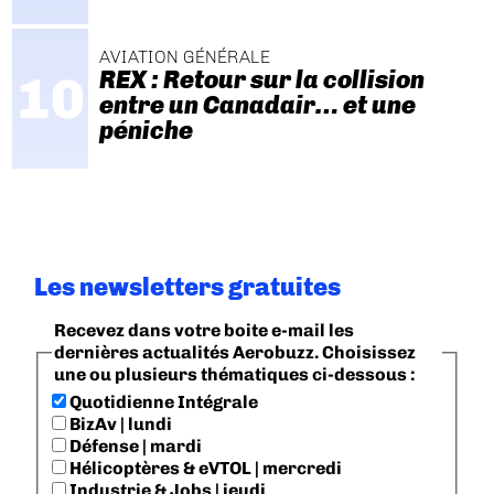
AVIATION GÉNÉRALE
REX : Retour sur la collision
entre un Canadair… et une
péniche
Les newsletters gratuites
Recevez dans votre boite e-mail les
dernières actualités Aerobuzz. Choisissez
une ou plusieurs thématiques ci-dessous :
Quotidienne Intégrale
BizAv | lundi
Défense | mardi
Hélicoptères & eVTOL | mercredi
Industrie & Jobs | jeudi