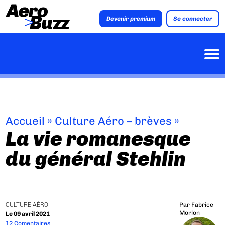
Devenir premium
Se connecter
Accueil
»
Culture Aéro – brèves
»
La vie romanesque
du général Stehlin
CULTURE AÉRO
Par
Fabrice
Morlon
Le 09 avril 2021
12 Comentaires