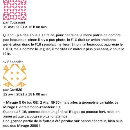
par
Toussaint
12 avril 2021 à 15 h 08 min
Quand il y a des sous à se faire, pour certains la mère patrie ne compte
pas beaucoup, sinon il n’y a pas photo, le F1C était un avion ancienne
génération donc le F16 semblait meilleur. Sinon j’ai beaucoup apprécié le
F1CR, mais comme le Jaguar, il méritait un moteur plus puissant, 2 pour le
félin.
⮑
Répondre
par
Xav520
12 avril 2021 à 18 h 06 min
= Mirage G 04 (ou 08), 2 Atar 9K50 (mais ailes à géométrie variable. Le
Mirage F.2 était mono-réacteur, 9 t)
Quant au F-16, comme disait un général Belge : ça pousse fort, mais on
aimerait que ça pousse plus longtemps…
Une grande partie de la flotte a été perdue sur panne réacteur, bien plus
que des Mirage 2000 !