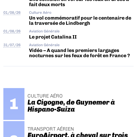
fait deux morts
01/08/26
Culture Aéro
Un vol commémoratif pour le centenaire de
la traversée de Lindbergh
01/08/26
Aviation Générale
Le projet Catalina II
31/07/26
Aviation Générale
Vidéo – A quand les premiers largages
nocturnes sur les feux de forêt en France ?
CULTURE AÉRO
La Cigogne, de Guynemer à
Hispano-Suiza
TRANSPORT AÉRIEN
EuroAirport, à cheval sur trois