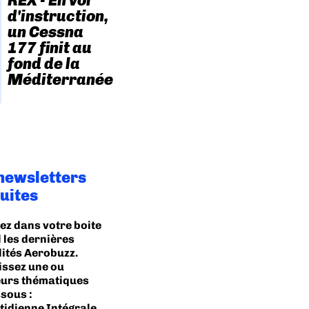
REX - En vol
d'instruction,
un Cessna
177 finit au
fond de la
Méditerranée
newsletters
uites
ez dans votre boite
 les dernières
lités Aerobuzz.
issez une ou
eurs thématiques
sous :
idienne Intégrale