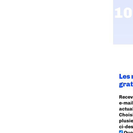
Les 
grat
Recev
e-mail
actua
Chois
plusi
ci-des
Quot