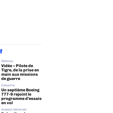
f
Défense
Vidéo – Pilote de
Tigre, de la prise en
main aux missions
de guerre
Industrie
Un septième Boeing
777-9 rejoint le
programme d’essais
en vol
Aviation Générale