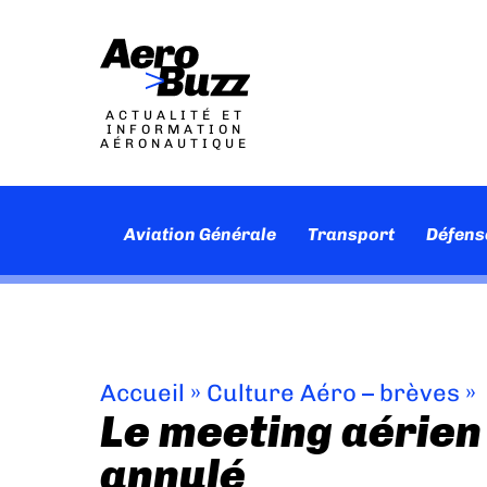
ACTUALITÉ ET
INFORMATION
AÉRONAUTIQUE
Aviation Générale
Transport
Défens
Accueil
»
Culture Aéro – brèves
»
Le meeting aérien 
annulé