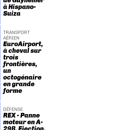
de Guynemer
à Hispano-
Suiza
TRANSPORT
AÉRIEN
EuroAirport,
à cheval sur
trois
frontières,
un
octogénaire
en grande
forme
DÉFENSE
REX - Panne
moteur en A-
29B. Ejection.