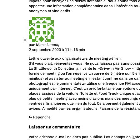
imposé pour enrayer une dérive détestable. Nous souhaitons q
apporter une information complémentaire dans l’intérêt de tous
anonymes et vindicatifs.
par
Marc Lecocq
2 septembre 2020 à 11 h 16 min
Lettre ouverte aux organisateurs de meeting aérien.
S’il vous plait, réinventez-vous. Ne nous laissez pas sans possib
La Shuttleworth Collection a inventé le »Drive-in Air Show »
ht
forme de meeting ou l’on réserve un carré de 5 mètre sur 5 en
minibus) et assister au meeting en restant confiné dans ce ca
photographes, le commentateur utilise une fréquence FM accessi
uniquement par internet. C’est un prix forfaitaire par voiture q
places assises de la voiture. Toilette et Food Truck unique et
plus de petits meeting avec moins d’avions mais des meeting
rentrées financières que rien du tout. Cela permet également de 
avions. A médité par les organisateurs. Faisons de la résistanc
⮑
Répondre
Laisser un commentaire
Votre adresse e-mail ne sera pas publiée.
Les champs obligato