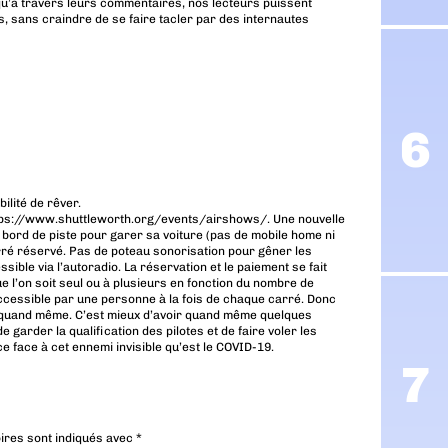
u’à travers leurs commentaires, nos lecteurs puissent
, sans craindre de se faire tacler par des internautes
ilité de rêver.
tps://www.shuttleworth.org/events/airshows/
. Une nouvelle
 bord de piste pour garer sa voiture (pas de mobile home ni
rré réservé. Pas de poteau sonorisation pour gêner les
ble via l’autoradio. La réservation et le paiement se fait
ue l’on soit seul ou à plusieurs en fonction du nombre de
 accessible par une personne à la fois de chaque carré. Donc
s quand même. C’est mieux d’avoir quand même quelques
garder la qualification des pilotes et de faire voler les
e face à cet ennemi invisible qu’est le COVID-19.
ires sont indiqués avec
*