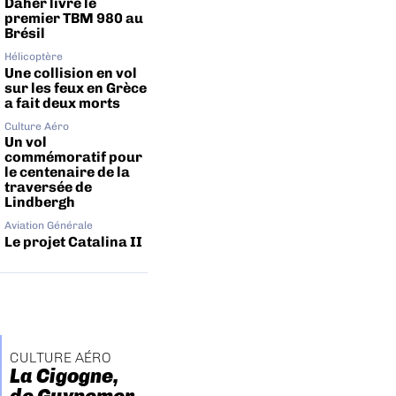
Daher livre le
premier TBM 980 au
Brésil
Hélicoptère
Une collision en vol
sur les feux en Grèce
a fait deux morts
Culture Aéro
Un vol
commémoratif pour
le centenaire de la
traversée de
Lindbergh
Aviation Générale
Le projet Catalina II
CULTURE AÉRO
La Cigogne,