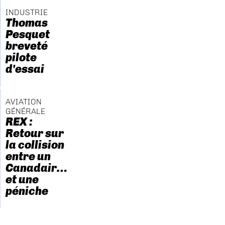
INDUSTRIE
Thomas
Pesquet
breveté
pilote
d'essai
AVIATION
GÉNÉRALE
REX :
Retour sur
la collision
entre un
Canadair…
et une
péniche