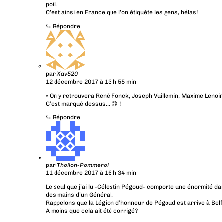
poil.
C’est ainsi en France que l’on étiquète les gens, hélas!
⮑
Répondre
par
Xav520
12 décembre 2017 à 13 h 55 min
« On y retrouvera René Fonck, Joseph Vuillemin, Maxime Lenoi
C’est marqué dessus… 😉 !
⮑
Répondre
par
Thollon-Pommerol
11 décembre 2017 à 16 h 34 min
Le seul que j’ai lu -Célestin Pégoud- comporte une énormité d
des mains d’un Général.
Rappelons que la Légion d’honneur de Pégoud est arrive à Belf
A moins que cela ait été corrigé?