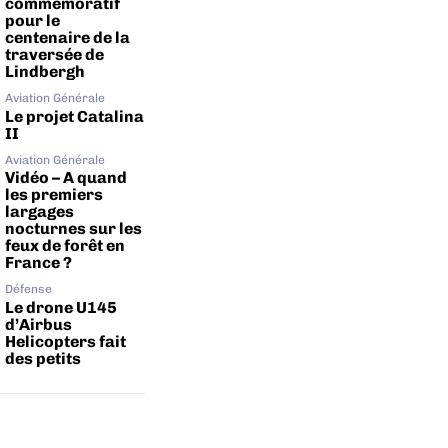
commémoratif
pour le
centenaire de la
traversée de
Lindbergh
Aviation Générale
Le projet Catalina
II
Aviation Générale
Vidéo – A quand
les premiers
largages
nocturnes sur les
feux de forêt en
France ?
Défense
Le drone U145
d’Airbus
Helicopters fait
des petits