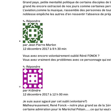
Grand pays, petite mentalité politique de certains disciples d
grand As encore ostracisé de nos jours comme certaines per
L’aviation,comme la musique, rassemble des personnes de to
noblesse empêche les autres d’en ressentir l’absence de préj
⮑
Répondre
par
Jean Pierre Marlon
12 décembre 2017 à 9 h 30 min
Vous avez encore volontairement oublié Réné FONCK ?
Vous avez vraiment des problèmes avec ce personnage qui est 
⮑
Répondre
par
H.Gindre
12 décembre 2017 à 12 h 00 min
Je suis aussi agacé par cet oubli (volontaire?)
Malheureusement, René Fonck – notre plus grand as de la 1ère 
certaine admiration pour le Maréchal Pétain…….ce qui lui vaut d’