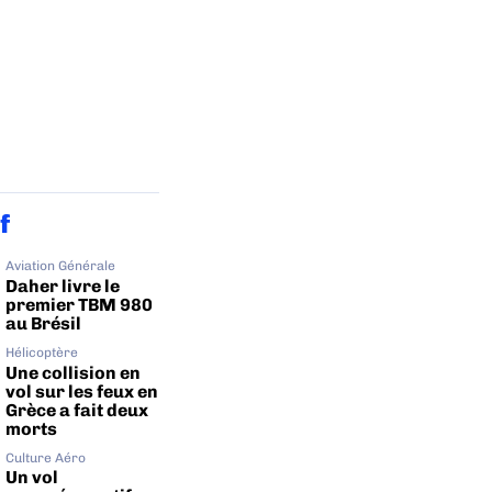
f
Aviation Générale
Daher livre le
premier TBM 980
au Brésil
Hélicoptère
Une collision en
vol sur les feux en
Grèce a fait deux
morts
Culture Aéro
Un vol