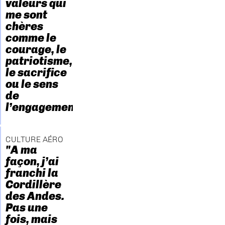
valeurs qui
me sont
chères
comme le
courage, le
patriotisme,
le sacrifice
ou le sens
de
l’engagement."
CULTURE AÉRO
"A ma
façon, j’ai
franchi la
Cordillère
des Andes.
Pas une
fois, mais