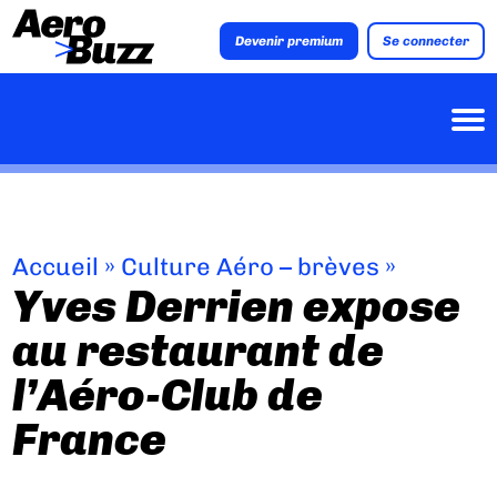
Devenir premium
Se connecter
Accueil
»
Culture Aéro – brèves
»
Yves Derrien expose
au restaurant de
l’Aéro-Club de
France