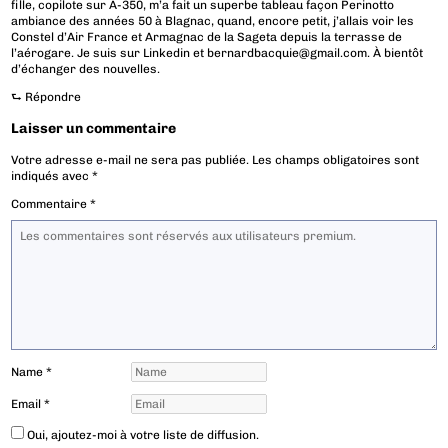
fille, copilote sur A-350, m’a fait un superbe tableau façon Perinotto
ambiance des années 50 à Blagnac, quand, encore petit, j’allais voir les
Constel d’Air France et Armagnac de la Sageta depuis la terrasse de
l’aérogare. Je suis sur Linkedin et
bernardbacquie@gmail.com
. À bientôt
d’échanger des nouvelles.
⮑
Répondre
Laisser un commentaire
Votre adresse e-mail ne sera pas publiée.
Les champs obligatoires sont
indiqués avec
*
Commentaire
*
Name
*
Email
*
Oui, ajoutez-moi à votre liste de diffusion.