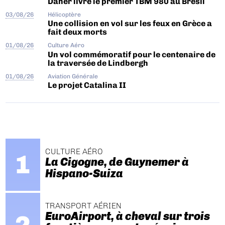
Daher livre le premier TBM 980 au Brésil
03/08/26
Hélicoptère
Une collision en vol sur les feux en Grèce a
fait deux morts
01/08/26
Culture Aéro
Un vol commémoratif pour le centenaire de
la traversée de Lindbergh
01/08/26
Aviation Générale
Le projet Catalina II
CULTURE AÉRO
La Cigogne, de Guynemer à
Hispano-Suiza
TRANSPORT AÉRIEN
EuroAirport, à cheval sur trois