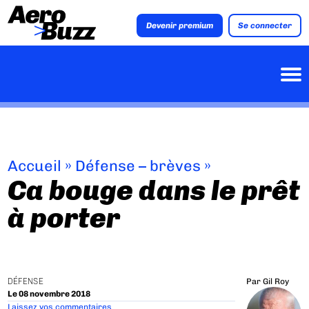
Devenir premium
Se connecter
Accueil
»
Défense – brèves
»
Ca bouge dans le prêt
à porter
DÉFENSE
Par
Gil Roy
Le 08 novembre 2018
Laissez vos commentaires