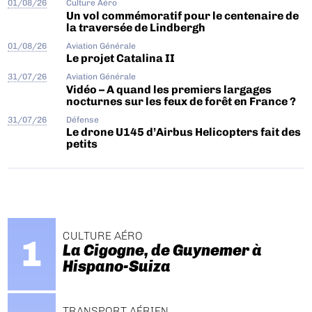
01/08/26
Culture Aéro
Un vol commémoratif pour le centenaire de
la traversée de Lindbergh
01/08/26
Aviation Générale
Le projet Catalina II
31/07/26
Aviation Générale
Vidéo – A quand les premiers largages
nocturnes sur les feux de forêt en France ?
31/07/26
Défense
Le drone U145 d’Airbus Helicopters fait des
petits
CULTURE AÉRO
La Cigogne, de Guynemer à
Hispano-Suiza
TRANSPORT AÉRIEN