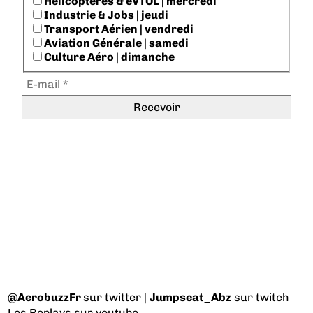
Hélicoptères & eVTOL | mercredi
Industrie & Jobs | jeudi
Transport Aérien | vendredi
Aviation Générale | samedi
Culture Aéro | dimanche
@AerobuzzFr
sur twitter |
Jumpseat_Abz
sur twitch
Les Replays
sur youtube