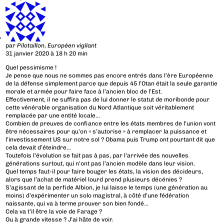
par
Pilotaillon, Européen vigilant
31 janvier 2020 à 18 h 20 min
Quel pessimisme !
Je pense que nous ne sommes pas encore entrés dans l’ère Européenne
de la défense simplement parce que depuis 45 l’Otan était la seule garantie
morale et armée pour faire face à l’ancien bloc de l’Est.
Effectivement, il ne suffira pas de lui donner le statut de moribonde pour
cette vénérable organisation du Nord Atlantique soit véritablement
remplacée par une entité locale…
Combien de preuves de confiance entre les états membres de l’union vont
être nécessaires pour qu’on « s’autorise » à remplacer la puissance et
l’investissement US sur notre sol ? Obama puis Trump ont pourtant dit que
cela devait d’éteindre…
Toutefois l’évolution se fait pas à pas, par l’arrivée des nouvelles
générations surtout, qui n’ont pas l’ancien modèle dans leur vision.
Quel temps faut-il pour faire bouger les états, la vision des décideurs,
alors que l’achat de matériel lourd prend plusieurs décénies ?
S’agissant de la perfide Albion, je lui laisse le temps (une génération au
moins) d’expérimenter un solo magistral, à côté d’une fédération
naissante, qui va à terme prouver son bien fondé…
Cela va t’il être la voie de Farage ?
Ou à grande vitesse ? J’ai hâte de voir.