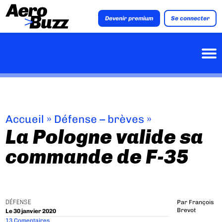
Devenir premium
Se connecter
Accueil
»
Défense – brèves
»
La Pologne valide sa
commande de F-35
DÉFENSE
Par
François
Brevot
Le 30 janvier 2020
13 Comentaires