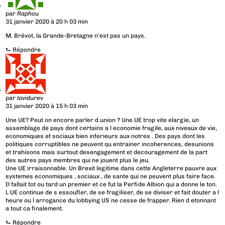
par
Raphou
31 janvier 2020 à 20 h 03 min
M. Brévot, la Grande-Bretagne n’est pas un pays.
⮑
Répondre
par
lavidurev
31 janvier 2020 à 15 h 03 min
Une UE? Peut on encore parler d union ? Une UE trop vite elargie, un
assemblage de pays dont certains a l economie fragile, aux niveaux de vie,
economiques et sociaux bien inferieurs aux notres . Des pays dont les
politiques corruptibles ne peuvent qu entrainer incoherences, desunions
et trahisons mais surtout desengagement et decouragement de la part
des autres pays membres qui ne jouent plus le jeu.
Une UE irraisonnable. Un Brexit legitime dans cette Angleterre pauvre aux
systemes economiques , sociaux , de sante qui ne peuvent plus faire face.
Il fallait tot ou tard un premier et ce fut la Perfide Albion qui a donne le ton.
L UE continue de s essoufler, de se fragiliser, de se diviser et fait douter a l
heure ou l arrogance du lobbying US ne cesse de frapper. Rien d etonnant
a tout ca finalement.
⮑
Répondre