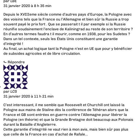
par
LBE
31 janvier 2020 à 8 h 35 min
Depuis le XVIIIeme siècle comme d’autres pays d’Europe, la Pologne avec
des voisins tels que la France ou l’Allemagne et bien sûr la Russie a trop
souvent payé le prix fort . Que se passerait t il par exemple si la Russie
réunifie soudainement l’enclave de Kaliningrad au reste de son territoire ?
En d’autres termes faudra t il mourir, comme en 1938, pour les Sudetes ?
Dans un tel contexte, seuls les États Unis constituent une garantie
d’integrité !
Au final, un achat logique tant la Pologne n’est en UE que pour y bénéficier
de subsides agricoles et de libre circulation.
⮑
Répondre
par
LCS
31 janvier 2020 à 11 h 21 min
C’est interessant, il me semble que Roosevelt et Churchill ont laissé la
Pologne aux mains de Staline dès la conférence de Téhéran alors que la
France et GB sont entrées en guerre contre l’Allemagne pour libérer la
Pologne (en théorie) et que la Grande Bretagne doit beaucoup aux Polonais
durant la Bataille d’Angleterre.
Cette garantie d’integrité ne vaut rien à mon avis, mais bien sûr pas plus
que celle de la France en cas d’achat de Rafale…