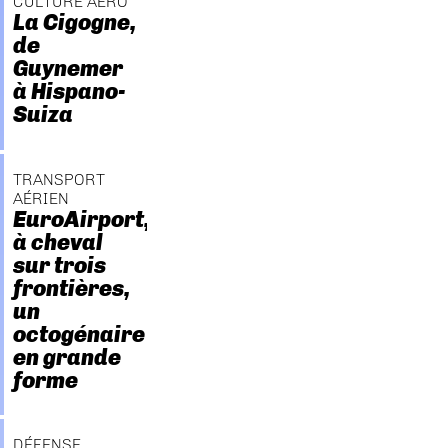
CULTURE AÉRO
La Cigogne,
de
Guynemer
à Hispano-
Suiza
TRANSPORT
AÉRIEN
EuroAirport,
à cheval
sur trois
frontières,
un
octogénaire
en grande
forme
DÉFENSE