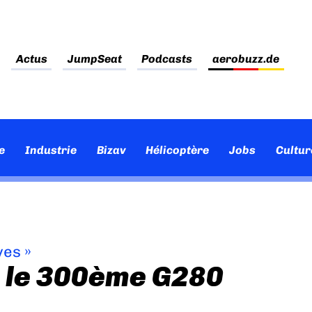
Actus
JumpSeat
Podcasts
aerobuzz.de
e
Industrie
Bizav
Hélicoptère
Jobs
Cultur
ves
»
é le 300ème G280