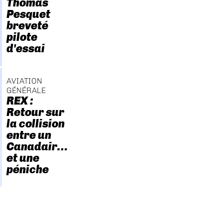
Thomas
Pesquet
breveté
pilote
d'essai
AVIATION
GÉNÉRALE
REX :
Retour sur
la collision
entre un
Canadair…
et une
péniche