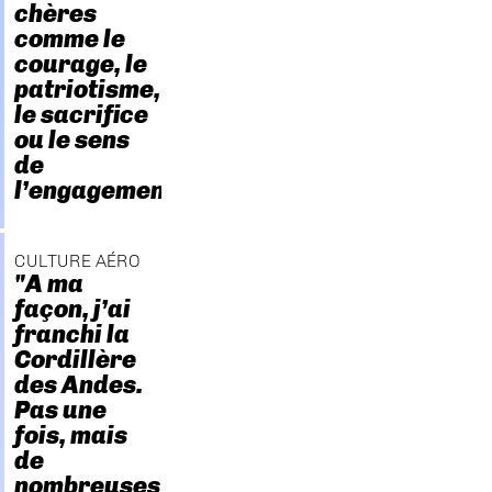
chères
comme le
courage, le
patriotisme,
le sacrifice
ou le sens
de
l’engagement."
CULTURE AÉRO
"A ma
façon, j’ai
franchi la
Cordillère
des Andes.
Pas une
fois, mais
de
nombreuses