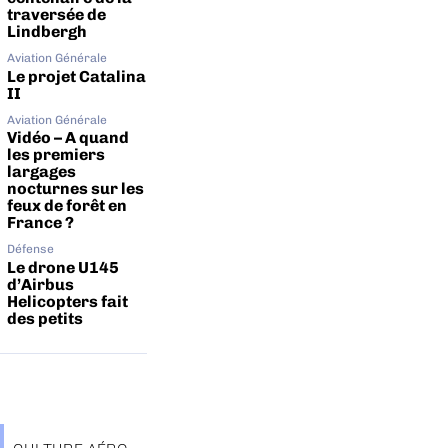
traversée de
Lindbergh
Aviation Générale
Le projet Catalina
II
Aviation Générale
Vidéo – A quand
les premiers
largages
nocturnes sur les
feux de forêt en
France ?
Défense
Le drone U145
d’Airbus
Helicopters fait
des petits