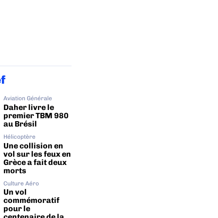
ef
Aviation Générale
Daher livre le
premier TBM 980
au Brésil
Hélicoptère
Une collision en
vol sur les feux en
Grèce a fait deux
morts
Culture Aéro
Un vol
commémoratif
pour le
centenaire de la