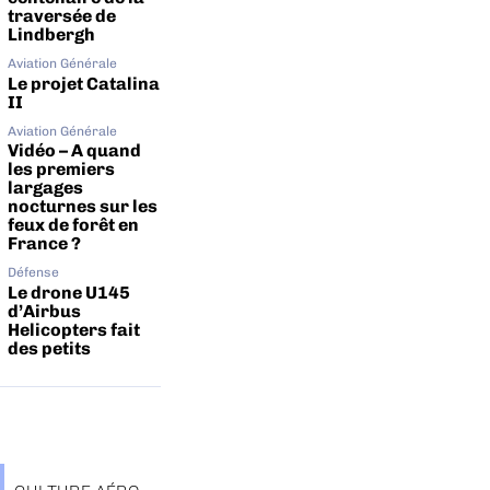
traversée de
Lindbergh
Aviation Générale
Le projet Catalina
II
Aviation Générale
Vidéo – A quand
les premiers
largages
nocturnes sur les
feux de forêt en
France ?
Défense
Le drone U145
d’Airbus
Helicopters fait
des petits