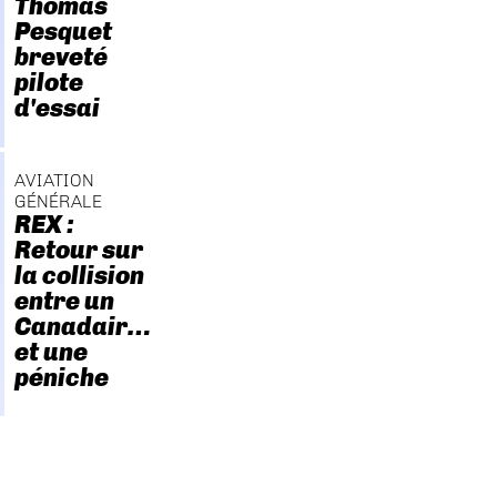
Thomas
Pesquet
breveté
pilote
d'essai
AVIATION
GÉNÉRALE
REX :
Retour sur
la collision
entre un
Canadair…
et une
péniche