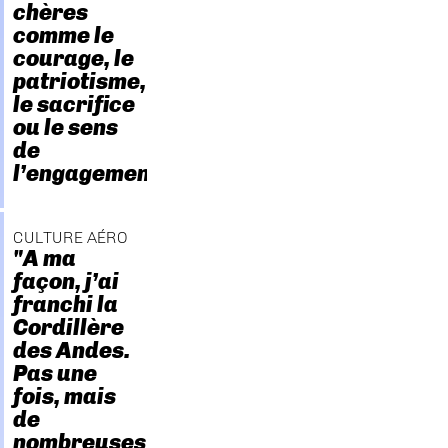
chères
comme le
courage, le
patriotisme,
le sacrifice
ou le sens
de
l’engagement."
CULTURE AÉRO
"A ma
façon, j’ai
franchi la
Cordillère
des Andes.
Pas une
fois, mais
de
nombreuses