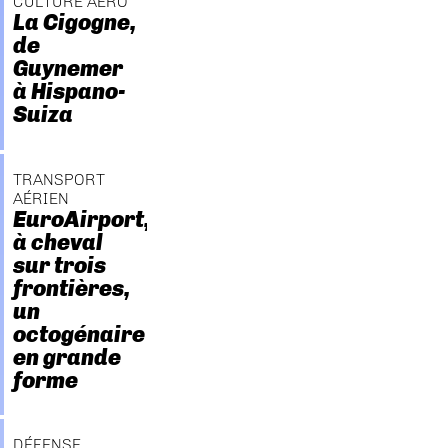
CULTURE AÉRO
La Cigogne,
de
Guynemer
à Hispano-
Suiza
TRANSPORT
AÉRIEN
EuroAirport,
à cheval
sur trois
frontières,
un
octogénaire
en grande
forme
DÉFENSE