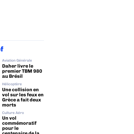
ef
Aviation Générale
Daher livre le
premier TBM 980
au Brésil
Hélicoptère
Une collision en
vol sur les feux en
Grèce a fait deux
morts
Culture Aéro
Un vol
commémoratif
pour le
centenaire de la