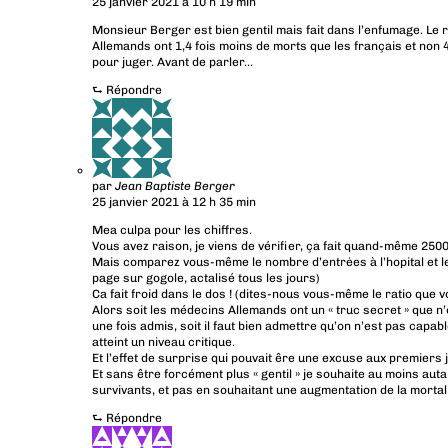
25 janvier 2021 à 10 h 19 min
Monsieur Berger est bien gentil mais fait dans l’enfumage. Le 
Allemands ont 1,4 fois moins de morts que les français et non 4 f
pour juger. Avant de parler…
⮑
Répondre
par
Jean Baptiste Berger
25 janvier 2021 à 12 h 35 min
Mea culpa pour les chiffres.
Vous avez raison, je viens de vérifier, ça fait quand-même 2500
Mais comparez vous-même le nombre d’entrėes à l’hopital et l
page sur gogole, actalisé tous les jours)
Ca fait froid dans le dos ! (dites-nous vous-même le ratio que
Alors soit les médecins Allemands ont un « truc secret » que n
une fois admis, soit il faut bien admettre qu’on n’est pas capabl
atteint un niveau critique.
Et l’effet de surprise qui pouvait êre une excuse aux premiers
Et sans être forcément plus « gentil » je souhaite au moins au
survivants, et pas en souhaitant une augmentation de la mortal
⮑
Répondre