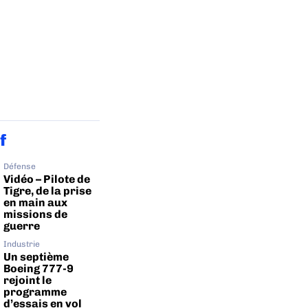
f
Défense
Vidéo – Pilote de
Tigre, de la prise
en main aux
missions de
guerre
Industrie
Un septième
Boeing 777-9
rejoint le
programme
d’essais en vol