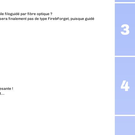
ile filoguidé par fibre optique ?
e sera finalement pas de type Fire&Forget, puisque guidé
esante !
t….