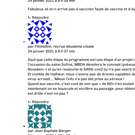
24 janvier 2021 à 8 h 05 min
Fabuleux, et on n arrive pas à vacciner faute de vaccins et d aig
⮑
Répondre
par
Pilotaillon, recrue deuxième classe
24 janvier 2021 à 9 h 37 min
Sauf que cette étape du programme est une étape d’un projet de 
l’occasion du salon Sofins, MBDA dévoilera le concept Lynkeu
Novadem ») et qu’en revanche le SARS-cov2 lui n’a pas averti d
Et comble de malheur, nous n’avons pas de drones capables de 
virus arrivait…. Mieux l’info n’a pas été prise au sérieux !
Quand aux vaccins, c’est cool de voir que + de 60% n’en voulait 
maintenant on se bouscule et vocifère au passage, pour obtenir 
est drôle n’est-ce pas ?
⮑
Répondre
par
Jean Baptiste Berger