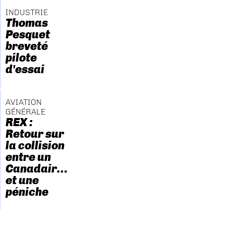
INDUSTRIE
Thomas
Pesquet
breveté
pilote
d'essai
AVIATION
GÉNÉRALE
REX :
Retour sur
la collision
entre un
Canadair…
et une
péniche