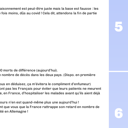
raisonnement est peut-être juste mais la base est fausse : les
ois moins, dûs au covid ! Cela dit, attendons la fin de partie
0 morts de différence (aujourd’hui).
e nombre de dėcès dans les deux pays. (Dispo. en première
 vous en déduisez, ça m’évitera le compliment d’enfumeur)
’ont pas les Français pour éviter que leurs patients ne meurent
e, en France, d’hospitaliser les malades avant qu’ils aient dėjà
 jours n’en est quand-même plus une aujourd’hui !
tant que vous que la France rattrappe son retard en nombre de
ité en Allemagne !