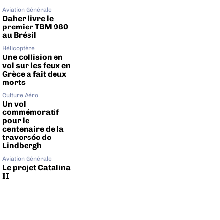
Aviation Générale
Daher livre le
premier TBM 980
au Brésil
Hélicoptère
Une collision en
vol sur les feux en
Grèce a fait deux
morts
Culture Aéro
Un vol
commémoratif
pour le
centenaire de la
traversée de
Lindbergh
Aviation Générale
Le projet Catalina
II