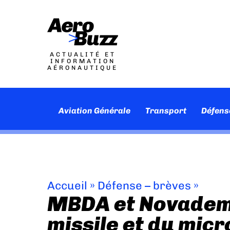
ACTUALITÉ ET
INFORMATION
AÉRONAUTIQUE
Aviation Générale
Transport
Défens
Accueil
»
Défense – brèves
»
MBDA et Novadem,
missile et du mic