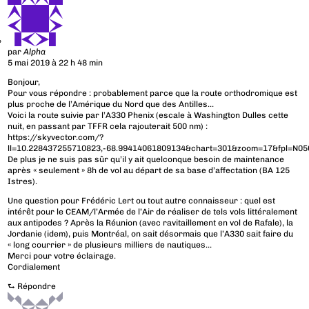
par
Alpha
5 mai 2019 à 22 h 48 min
Bonjour,
Pour vous répondre : probablement parce que la route orthodromique est
plus proche de l’Amérique du Nord que des Antilles…
Voici la route suivie par l’A330 Phenix (escale à Washington Dulles cette
nuit, en passant par TFFR cela rajouterait 500 nm) :
https://skyvector.com/?
ll=10.228437255710823,-68.99414061809134&chart=301&zoom=17&fpl=N
De plus je ne suis pas sûr qu’il y ait quelconque besoin de maintenance
après « seulement » 8h de vol au départ de sa base d’affectation (BA 125
Istres).
Une question pour Frédéric Lert ou tout autre connaisseur : quel est
intérêt pour le CEAM/l’Armée de l’Air de réaliser de tels vols littéralement
aux antipodes ? Après la Réunion (avec ravitaillement en vol de Rafale), la
Jordanie (idem), puis Montréal, on sait désormais que l’A330 sait faire du
« long courrier » de plusieurs milliers de nautiques…
Merci pour votre éclairage.
Cordialement
⮑
Répondre