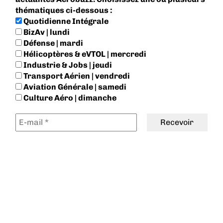
thématiques ci-dessous :
Quotidienne Intégrale
BizAv | lundi
Défense | mardi
Hélicoptères & eVTOL | mercredi
Industrie & Jobs | jeudi
Transport Aérien | vendredi
Aviation Générale | samedi
Culture Aéro | dimanche