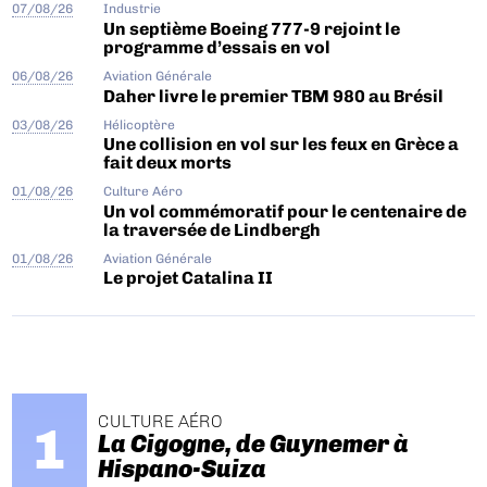
07/08/26
Industrie
Un septième Boeing 777-9 rejoint le
programme d’essais en vol
06/08/26
Aviation Générale
Daher livre le premier TBM 980 au Brésil
03/08/26
Hélicoptère
Une collision en vol sur les feux en Grèce a
fait deux morts
01/08/26
Culture Aéro
Un vol commémoratif pour le centenaire de
la traversée de Lindbergh
01/08/26
Aviation Générale
Le projet Catalina II
CULTURE AÉRO
La Cigogne, de Guynemer à
Hispano-Suiza