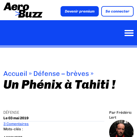
Devenir premium
Se connecter
Accueil
»
Défense – brèves
»
Un Phénix à Tahiti !
DÉFENSE
Par
Frédéric
Lert
Le 03 mai 2019
3 Comentaires
Mots-clés :