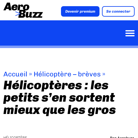
Devenir premium
Se connecter
Accueil
»
Hélicoptère – brèves
»
Hélicoptères : les
petits s’en sortent
mieux que les gros