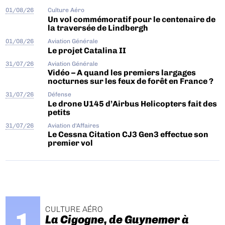
01/08/26
Culture Aéro
Un vol commémoratif pour le centenaire de
la traversée de Lindbergh
01/08/26
Aviation Générale
Le projet Catalina II
31/07/26
Aviation Générale
Vidéo – A quand les premiers largages
nocturnes sur les feux de forêt en France ?
31/07/26
Défense
Le drone U145 d’Airbus Helicopters fait des
petits
31/07/26
Aviation d'Affaires
Le Cessna Citation CJ3 Gen3 effectue son
premier vol
CULTURE AÉRO
La Cigogne, de Guynemer à