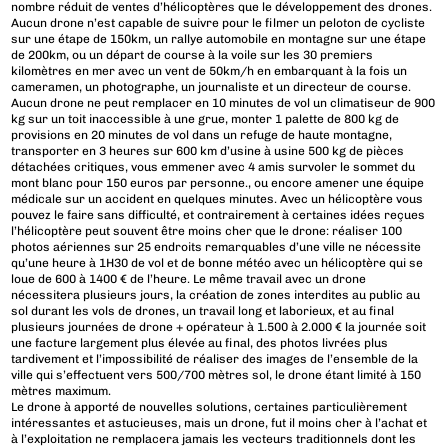
nombre réduit de ventes d’hélicoptères que le développement des drones.
Aucun drone n’est capable de suivre pour le filmer un peloton de cycliste
sur une étape de 150km, un rallye automobile en montagne sur une étape
de 200km, ou un départ de course à la voile sur les 30 premiers
kilomètres en mer avec un vent de 50km/h en embarquant à la fois un
cameramen, un photographe, un journaliste et un directeur de course.
Aucun drone ne peut remplacer en 10 minutes de vol un climatiseur de 900
kg sur un toit inaccessible à une grue, monter 1 palette de 800 kg de
provisions en 20 minutes de vol dans un refuge de haute montagne,
transporter en 3 heures sur 600 km d’usine à usine 500 kg de pièces
détachées critiques, vous emmener avec 4 amis survoler le sommet du
mont blanc pour 150 euros par personne., ou encore amener une équipe
médicale sur un accident en quelques minutes. Avec un hélicoptère vous
pouvez le faire sans difficulté, et contrairement à certaines idées reçues
l’hélicoptère peut souvent être moins cher que le drone: réaliser 100
photos aériennes sur 25 endroits remarquables d’une ville ne nécessite
qu’une heure à 1H30 de vol et de bonne météo avec un hélicoptère qui se
loue de 600 à 1400 € de l’heure. Le même travail avec un drone
nécessitera plusieurs jours, la création de zones interdites au public au
sol durant les vols de drones, un travail long et laborieux, et au final
plusieurs journées de drone + opérateur à 1.500 à 2.000 € la journée soit
une facture largement plus élevée au final, des photos livrées plus
tardivement et l’impossibilité de réaliser des images de l’ensemble de la
ville qui s’effectuent vers 500/700 mètres sol, le drone étant limité à 150
mètres maximum.
Le drone à apporté de nouvelles solutions, certaines particulièrement
intéressantes et astucieuses, mais un drone, fut il moins cher à l’achat et
à l’exploitation ne remplacera jamais les vecteurs traditionnels dont les