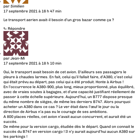
par
Similien
17 septembre 2021 à 16 h 47 min
Le transport aerien avait-il besoin d’un gros bazar comme ça ?
⮑
Répondre
par
Jean-Mi
17 septembre 2021 à 18 h 10 min
Oui, le transport avait besoin de cet avion. D’ailleurs ses passagers le
pleure à chaudes larmes. En fait, celui qu’il fallait faire, d’A380, c’est celui
qui était prévu au départ, pas celui qui a été produit. Honte à Airbus !
En l’occurrence le A380-900, plus long, mieux proportionné, plus équilibré,
avec de vraies soutes à bagages, et d’une capacité justifiant réellement de
passer à cette échelle supérieure. Aujourd’hui, un B777 dispose presque
du même nombre de sièges, de même les derniers B747. Alors pourquoi
acheter un A380 dans ce cas ? Le ver était dans l’œuf le jour ou la
direction de Airbus n’a pas eu le courage de ses ambitions.
A 800 places réelles, cet avion n’avait aucun concurrent, et aurait été un
succès.
De même pour la version cargo, étudiée dès le départ. Quand on connait le
succès du B747 en version cargo ! Il n’y aurait aujourd’hui aucun A380 sur
les parkings !