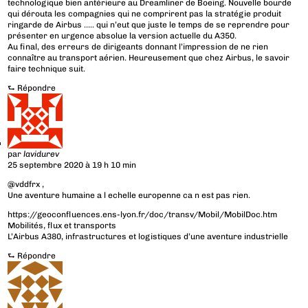
technologique bien antérieure au Dreamliner de Boeing. Nouvelle bourde
qui dérouta les compagnies qui ne comprirent pas la stratégie produit
ringarde de Airbus ….. qui n’eut que juste le temps de se reprendre pour
présenter en urgence absolue la version actuelle du A350.
Au final, des erreurs de dirigeants donnant l’impression de ne rien
connaître au transport aérien. Heureusement que chez Airbus, le savoir
faire technique suit.
⮑
Répondre
par
lavidurev
25 septembre 2020 à 19 h 10 min
@vddfrx ,
Une aventure humaine a l echelle europenne ca n est pas rien.
https://geoconfluences.ens-lyon.fr/doc/transv/Mobil/MobilDoc.htm
Mobilités, flux et transports
L’Airbus A380, infrastructures et logistiques d’une aventure industrielle
⮑
Répondre