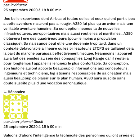
par
lavidurev
25 septembre 2020 à 18 h 09 min
Une belle experience dont Airbus et toutes celles et ceux qui ont participes
a cette aventure n auront pas a rougir. A380 fut plus qu un avion mais une
veritable aventure humaine. Sa conception necessita de nouvelles
infrastructures, aeroportuaires mais aussi routieres et maritimes.. A380
cloturera l ere des quadrireacteurs (pour le moins a propulsion
classique). Sa naissance peut etre une decennie trop tard, dans un
contexte defavorable a l heure ou les bi reacteurs ETOPS se taillaient deja
la part du marche paraissait effectivement risquee. Neanmoins l appareil
aura fait des emules au sein des compagnies Long Range car il restera
pour longtemps l appareil silencieux le plus confortable. Sa conception,
son histoire auront apporte beaucoup d informations aux concepteurs,
ingenieurs et techniciens, logisticiens responsables de sa creation mais
aussi beaucoup de plaisir sur le plan humain. A380 aura suscite sans
doute suscite plus d une vocation aeronautique.
⮑
Répondre
par
Jean-pierrei Giusti
25 septembre 2020 à 15 h 00 min
Saluons d’abord l’intelligence la technicité des personnes qui ont créés et