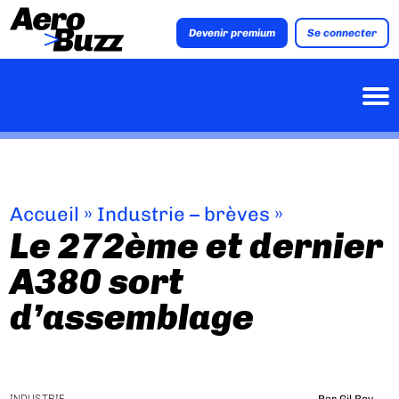
Devenir premium
Se connecter
Accueil
»
Industrie – brèves
»
Le 272ème et dernier
A380 sort
d’assemblage