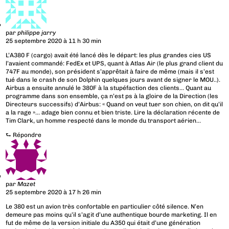
par
philippe jarry
25 septembre 2020 à 11 h 30 min
L’A380 F (cargo) avait été lancé dès le départ: les plus grandes cies US
l’avaient commandé: FedEx et UPS, quant à Atlas Air (le plus grand client du
747F au monde), son président s’apprêtait à faire de même (mais il s’est
tué dans le crash de son Dolphin quelques jours avant de signer le MOU..).
Airbus a ensuite annulé le 380F à la stupéfaction des clients… Quant au
programme dans son ensemble, ça n’est ps à la gloire de la Direction (les
Directeurs successifs) d’Airbus: « Quand on veut tuer son chien, on dit qu’il
a la rage »… adage bien connu et bien triste. Lire la déclaration récente de
Tim Clark, un homme respecté dans le monde du transport aérien…
⮑
Répondre
par
Mazet
25 septembre 2020 à 17 h 26 min
Le 380 est un avion très confortable en particulier côté silence. N’en
demeure pas moins qu’il s’agit d’une authentique bourde marketing. Il en
fut de même de la version initiale du A350 qui était d’une génération