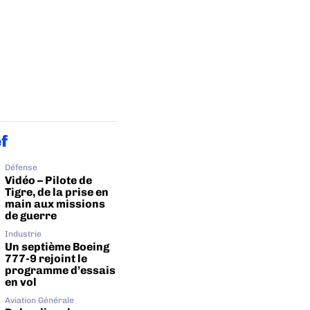
ef
Défense
Vidéo – Pilote de
Tigre, de la prise en
main aux missions
de guerre
Industrie
Un septième Boeing
777-9 rejoint le
programme d’essais
en vol
Aviation Générale