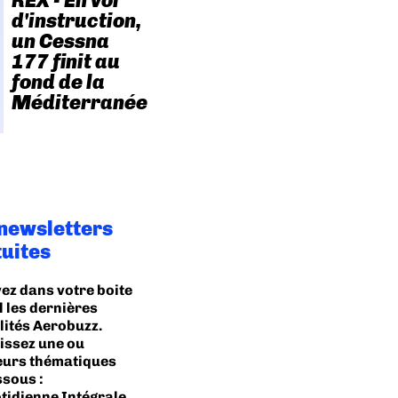
REX - En vol
d'instruction,
un Cessna
177 finit au
fond de la
Méditerranée
 newsletters
tuites
ez dans votre boite
l les dernières
lités Aerobuzz.
issez une ou
eurs thématiques
ssous :
tidienne Intégrale