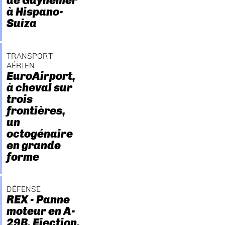
de Guynemer
à Hispano-
Suiza
TRANSPORT
AÉRIEN
EuroAirport,
à cheval sur
trois
frontières,
un
octogénaire
en grande
forme
DÉFENSE
REX - Panne
moteur en A-
29B. Ejection.