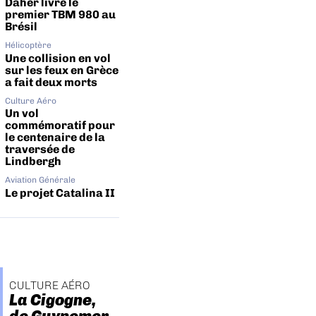
Daher livre le
premier TBM 980 au
Brésil
Hélicoptère
Une collision en vol
sur les feux en Grèce
a fait deux morts
Culture Aéro
Un vol
commémoratif pour
le centenaire de la
traversée de
Lindbergh
Aviation Générale
Le projet Catalina II
CULTURE AÉRO
La Cigogne,