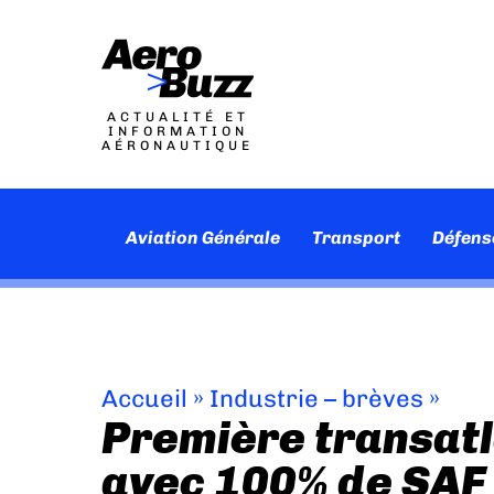
ACTUALITÉ ET
INFORMATION
AÉRONAUTIQUE
Aviation Générale
Transport
Défens
Accueil
»
Industrie – brèves
»
Première transatl
avec 100% de SAF