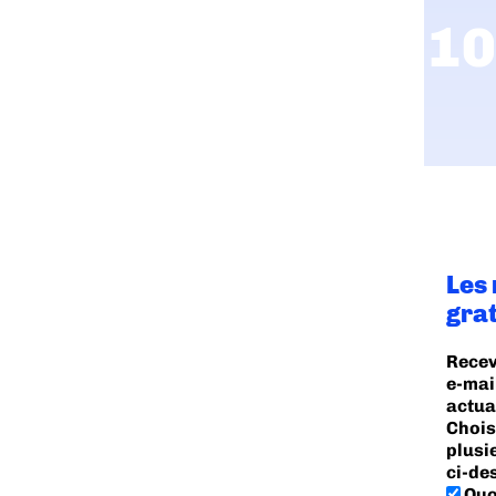
Les
gra
Recev
e-mai
actua
Chois
plusi
ci-de
Quo