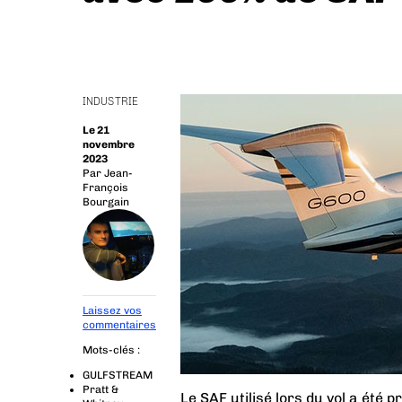
INDUSTRIE
Le 21
novembre
2023
Par
Jean-
François
Bourgain
Laissez vos
commentaires
Mots-clés :
GULFSTREAM
Pratt &
Le SAF utilisé lors du vol a été 