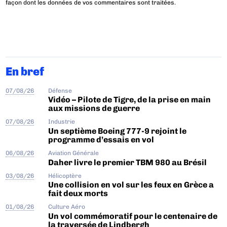
façon dont les données de vos commentaires sont traitées
.
En bref
07/08/26
Défense
Vidéo – Pilote de Tigre, de la prise en main
aux missions de guerre
07/08/26
Industrie
Un septième Boeing 777-9 rejoint le
programme d’essais en vol
06/08/26
Aviation Générale
Daher livre le premier TBM 980 au Brésil
03/08/26
Hélicoptère
Une collision en vol sur les feux en Grèce a
fait deux morts
01/08/26
Culture Aéro
Un vol commémoratif pour le centenaire de
la traversée de Lindbergh