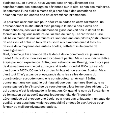
d’adresses… et surtout, nous voyons passer régulièrement des
représentants des compagnies aériennes sur le site, et non des moindres.
Récemment, l’une d’elle a même déjà procédé à des entretiens de
sélection avec les cadets des deux premières promotions.
Je pourrais aller plus loin pour décrire le cadre de cette formation : un
environnement multiculturel avec presque la moitié des élèves non
francophones, des vols uniquement en glass cockpit dès le début de la
formation, la rigueur militaire de l’armée de l’air qui caractérise aussi
l’AFAE (la moitié de nos instructeurs sont des anciens pilotes/instructeurs
de chasse), et enfin un taux de réussite aux examens qui est très au-
dessus de la moyenne des autres écoles, reflétant ici la qualité de
l’enseignement.
Bref, comme je l’ai annoncé dès le début de ce commentaire, je suis un
cadet Airbus donc mon avis est forcément partial. Mais il a le mérite d’être
étayé par mon expérience. Enfin, pour rebondir sur Boeing, non il n’y a pas
de dogmatisme contre cet autre grand leader mondial !!!! Ce qui est sûr
c’est que la MCC-JOC se fait sur des Airbus et non sur des Boeing. Mais
c’est tout ! Il n’y a pas de propagande dans les salles de cours du
constructeur européen contre le constructeur américain ! Enfin,
concernant une compagnie qui n’aurait que des machines Boeing, je ne
pense pas qu’elle s’interdise de recruter un pilote formé chez Airbus… Ce
qui compte c’est le niveau de la formation. Or, quand le nom de l’organisme
de formation est associé au seul leader mondial de l’industrie
aéronautique qui propose une école, cela n’est pas uniquement un gage de
qualité, c’est aussi une vraie responsabilité endossée par Airbus pour
former au meilleur niveau ses cadets.