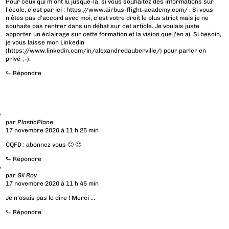
Pour ceux qui m’ont lu jusque-là, si vous souhaitez des informations sur
l’école, c’est par ici :
https://www.airbus-flight-academy.com/
. Si vous
n’êtes pas d’accord avec moi, c’est votre droit le plus strict mais je ne
souhaite pas rentrer dans un débat sur cet article. Je voulais juste
apporter un éclairage sur cette formation et la vision que j’en ai. Si besoin,
je vous laisse mon Linkedin
(
https://www.linkedin.com/in/alexandredauberville/
) pour parler en
privé ;-).
⮑
Répondre
par
PlasticPlane
17 novembre 2020 à 11 h 25 min
CQFD : abonnez vous 🙂 🙂
⮑
Répondre
par
Gil Roy
17 novembre 2020 à 11 h 45 min
Je n’osais pas le dire ! Merci …
⮑
Répondre