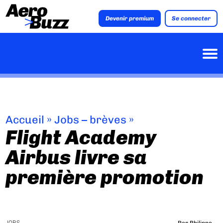
Devenir premium
Se connecter
Accueil
»
Jobs – brèves
»
Flight Academy
Airbus livre sa
première promotion