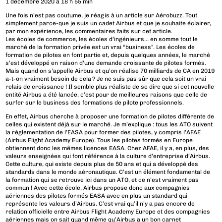
1 décembre 2020 à 18 h 55 min
Une fois n’est pas coutume, je réagis à un article sur Aérobuzz. Tout
simplement parce-que je suis un cadet Airbus et que je souhaite éclairer,
par mon expérience, les commentaires faits sur cet article.
Les écoles de commerce, les écoles d’ingénieurs… en somme tout le
marché de la formation privée est un vrai “business”. Les écoles de
formation de pilotes en font partie et, depuis quelques années, le marché
s’est développé en raison d’une demande croissante de pilotes formés.
Mais quand on s’appelle Airbus et qu’on réalise 70 milliards de CA en 2019
a-t-on vraiment besoin de cela ? Je ne suis pas sûr que cela soit un vrai
relais de croissance ! Il semble plus réaliste de se dire que si cet nouvelle
entité Airbus a été lancée, c’est pour de meilleures raisons que celle de
surfer sur le business des formations de pilote professionnels.
En effet, Airbus cherche à proposer une formation de pilotes différente de
celles qui existent déjà sur le marché. Je m’explique : tous les ATO suivent
la réglementation de l’EASA pour former des pilotes, y compris l’AFAE
(Airbus Flight Academy Europe). Tous les pilotes formés en Europe
obtiennent donc les mêmes licences EASA. Chez AFAE, il y a, en plus, des
valeurs enseignées qui font référence à la culture d’entreprise d’Airbus.
Cette culture, qui existe depuis plus de 50 ans et qui a développé des
standards dans le monde aéronautique. C’est un élément fondamental de
la formation qui se retrouve ici dans un ATO, et ce n’est vraiment pas
commun ! Avec cette école, Airbus propose donc aux compagnies
aériennes des pilotes formés EASA avec en plus un standard qui
représente les valeurs d’Airbus. C’est vrai qu’il n’y a pas encore de
relation officielle entre Airbus Flight Academy Europe et des compagnies
aériennes mais on sait quand même qu’Airbus a un bon carnet