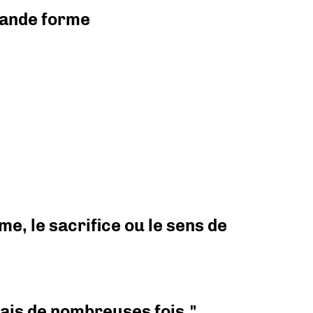
grande forme
e, le sacrifice ou le sens de
 mais de nombreuses fois."