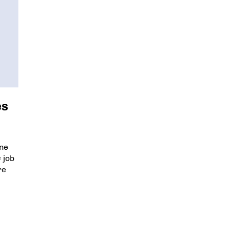
es
ne
 job
re