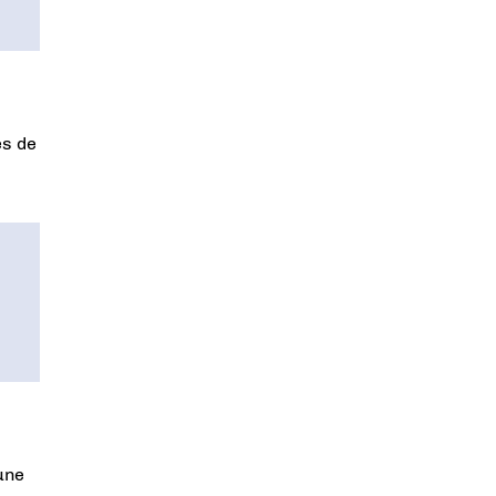
es de
une