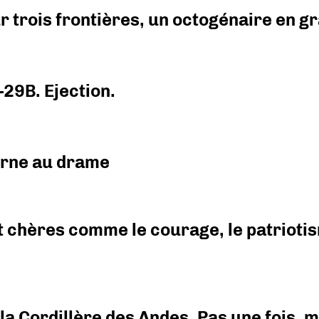
r trois frontières, un octogénaire en 
-29B. Ejection.
urne au drame
 chères comme le courage, le patriotism
i la Cordillère des Andes. Pas une fois,