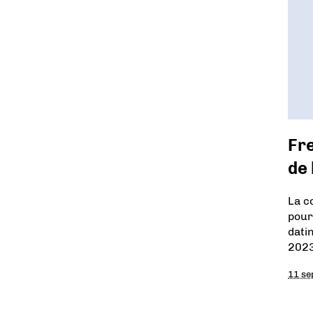
Fre
de 
La c
pour
dati
2023
11 se