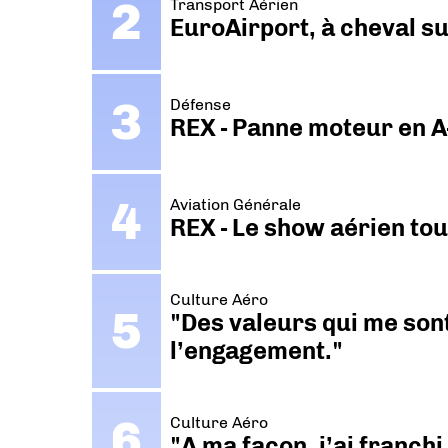
Transport Aérien
EuroAirport, à cheval su
Défense
REX - Panne moteur en A
Aviation Générale
REX - Le show aérien to
Culture Aéro
"Des valeurs qui me sont
l’engagement."
Culture Aéro
"A ma façon, j’ai franch