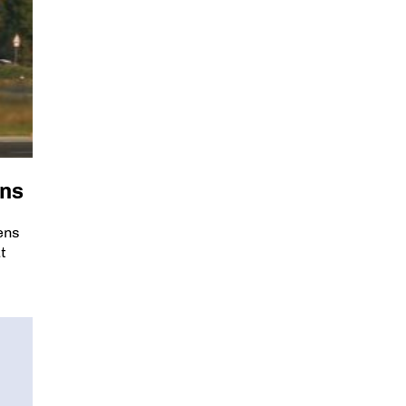
ens
iens
t