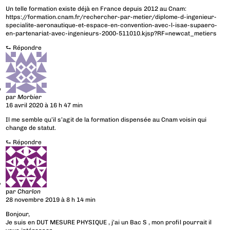
Un telle formation existe déjà en France depuis 2012 au Cnam:
https://formation.cnam.fr/rechercher-par-metier/diplome-d-ingenieur-
specialite-aeronautique-et-espace-en-convention-avec-l-isae-supaero-
en-partenariat-avec-ingenieurs-2000-511010.kjsp?RF=newcat_metiers
⮑
Répondre
par
Morbier
16 avril 2020 à 16 h 47 min
Il me semble qu’il s’agit de la formation dispensée au Cnam voisin qui
change de statut.
⮑
Répondre
par
Charlon
28 novembre 2019 à 8 h 14 min
Bonjour,
Je suis en DUT MESURE PHYSIQUE , j’ai un Bac S , mon profil pourrait il