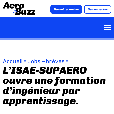
Devenir premium
Se connecter
Accueil
»
Jobs – brèves
»
L’ISAE-SUPAERO
ouvre une formation
d’ingénieur par
apprentissage.