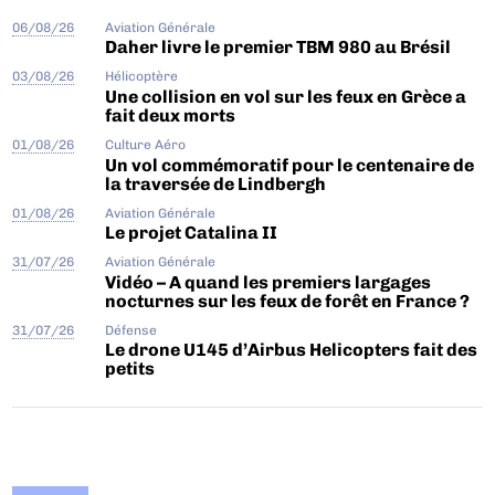
06/08/26
Aviation Générale
Daher livre le premier TBM 980 au Brésil
03/08/26
Hélicoptère
Une collision en vol sur les feux en Grèce a
fait deux morts
01/08/26
Culture Aéro
Un vol commémoratif pour le centenaire de
la traversée de Lindbergh
01/08/26
Aviation Générale
Le projet Catalina II
31/07/26
Aviation Générale
Vidéo – A quand les premiers largages
nocturnes sur les feux de forêt en France ?
31/07/26
Défense
Le drone U145 d’Airbus Helicopters fait des
petits