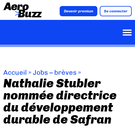
Devenir premium
Se connecter
Accueil
»
Jobs – brèves
»
Nathalie Stubler
nommée directrice
du développement
durable de Safran