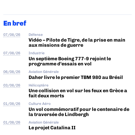
En bref
07/08/26
Défense
Vidéo – Pilote de Tigre, de la prise en main
aux missions de guerre
07/08/26
Industrie
Un septième Boeing 777-9 rejoint le
programme d’essais en vol
06/08/26
Aviation Générale
Daher livre le premier TBM 980 au Brésil
03/08/26
Hélicoptère
Une collision en vol sur les feux en Grèce a
fait deux morts
01/08/26
Culture Aéro
Un vol commémoratif pour le centenaire de
la traversée de Lindbergh
01/08/26
Aviation Générale
Le projet Catalina II