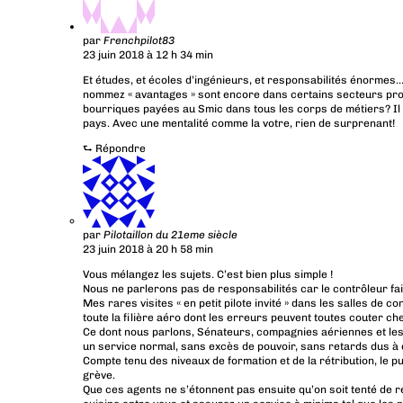
par
Frenchpilot83
23 juin 2018 à 12 h 34 min
Et études, et écoles d’ingénieurs, et responsabilités énormes
nommez « avantages » sont encore dans certains secteurs pro
bourriques payées au Smic dans tous les corps de métiers? Il es
pays. Avec une mentalité comme la votre, rien de surprenant!
⮑
Répondre
par
Pilotaillon du 21eme siècle
23 juin 2018 à 20 h 58 min
Vous mélangez les sujets. C’est bien plus simple !
Nous ne parlerons pas de responsabilités car le contrôleur fait
Mes rares visites « en petit pilote invité » dans les salles de c
toute la filière aéro dont les erreurs peuvent toutes couter ch
Ce dont nous parlons, Sénateurs, compagnies aériennes et les u
un service normal, sans excès de pouvoir, sans retards dus à d
Compte tenu des niveaux de formation et de la rétribution, le p
grève.
Que ces agents ne s’étonnent pas ensuite qu’on soit tenté de r