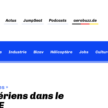
Actus
JumpSeat
Podcasts
aerobuzz.de
e
Industrie
Bizav
Hélicoptère
Jobs
Cultur
es
»
ériens dans le
E