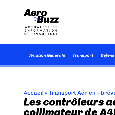
ACTUALITÉ ET
INFORMATION
AÉRONAUTIQUE
Aviation Générale
Transport
Défens
Accueil
»
Transport Aérien – brèv
Les contrôleurs a
collimateur de A4