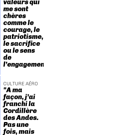
valeurs qui
me sont
chères
comme le
courage, le
patriotisme,
le sacrifice
ou le sens
de
l’engagement."
CULTURE AÉRO
"A ma
façon, j’ai
franchi la
Cordillère
des Andes.
Pas une
fois, mais