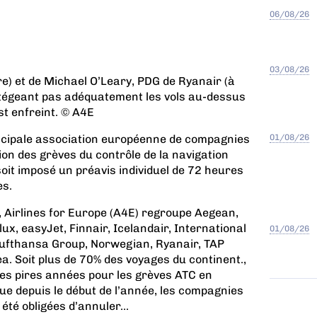
06/08/26
03/08/26
re) et de Michael O’Leary, PDG de Ryanair (à
otégeant pas adéquatement les vols au-dessus
st enfreint. © A4E
01/08/26
rincipale association européenne de compagnies
on des grèves du contrôle de la navigation
oit imposé un préavis individuel de 72 heures
es.
, Airlines for Europe (A4E) regroupe Aegean,
ux, easyJet, Finnair, Icelandair, International
01/08/26
 Lufthansa Group, Norwegian, Ryanair, TAP
ea. Soit plus de 70% des voyages du continent.
,
es pires années pour les grèves ATC en
que depuis le début de l’année, les compagnies
té obligées d’annuler...