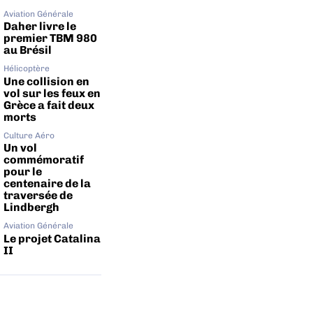
Aviation Générale
Daher livre le
premier TBM 980
au Brésil
Hélicoptère
Une collision en
vol sur les feux en
Grèce a fait deux
morts
Culture Aéro
Un vol
commémoratif
pour le
centenaire de la
traversée de
Lindbergh
Aviation Générale
Le projet Catalina
II