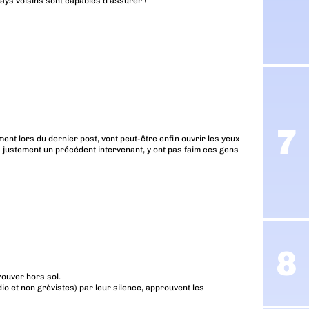
pays voisins sont capables d’assurer !
ent lors du dernier post, vont peut-être enfin ouvrir les yeux
s justement un précédent intervenant, y ont pas faim ces gens
rouver hors sol.
dio et non grèvistes) par leur silence, approuvent les