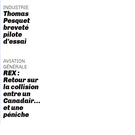
INDUSTRIE
Thomas
Pesquet
breveté
pilote
d'essai
AVIATION
GÉNÉRALE
REX :
Retour sur
la collision
entre un
Canadair…
et une
péniche