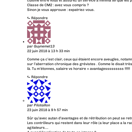
cuisine entre vous et assurez un service à minima tel que les 
Classe de CM2 : avez vous compris ?
Sinon je vous approuve : expatriez-vous.
⮑
Répondre
par
Guynemet13
22 juin 2018 à 13 h 33 min
Comme ça c’est clair, ceux qui étaient encore aveugles, notamm
sur l’aberration chronique des grévistes . Comme le disait trè
là. Tu m’étonnes, salaire vs horaire + avantagesssssssss !!!!!!
⮑
Répondre
par
Pilotaillon
23 juin 2018 à 9 h 57 min
Sûr qu’avec autan d’avantages et de rétribution on peut se ret
Les contrôleurs qui restent dans leur rôle (a leur place a la ra
agitateurs….