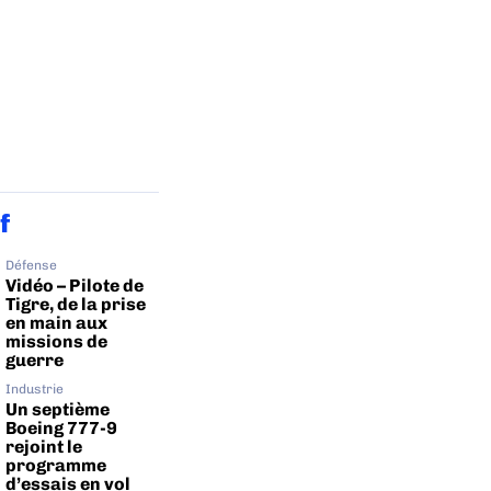
f
Défense
Vidéo – Pilote de
Tigre, de la prise
en main aux
missions de
guerre
Industrie
Un septième
Boeing 777-9
rejoint le
programme
d’essais en vol