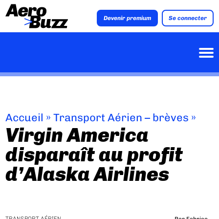
Devenir premium
Se connecter
Accueil
»
Transport Aérien – brèves
»
Virgin America
disparaît au profit
d’Alaska Airlines