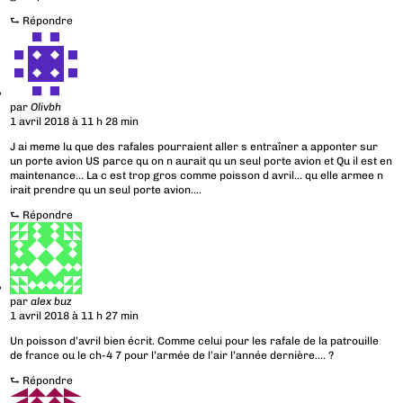
⮑
Répondre
par
Olivbh
1 avril 2018 à 11 h 28 min
J ai meme lu que des rafales pourraient aller s entraîner a apponter sur
un porte avion US parce qu on n aurait qu un seul porte avion et Qu il est en
maintenance… La c est trop gros comme poisson d avril… qu elle armee n
irait prendre qu un seul porte avion….
⮑
Répondre
par
alex buz
1 avril 2018 à 11 h 27 min
Un poisson d’avril bien écrit. Comme celui pour les rafale de la patrouille
de france ou le ch-4 7 pour l’armée de l’air l’année dernière…. ?
⮑
Répondre