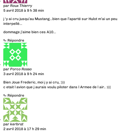
par
Roux Thierry
5 avril 2018 à 9 h 38 min
j ‘y ai cru jusqu’au Mustang…bien que l’aparté sur Hulot m’ai un peu
interpellé…
dommage j’aime bien ces A10…
⮑
Répondre
par
Porco Rosso
3 avril 2018 à 9 h 24 min
Bien Joue Frederic, moi j y ai cru, :)))
c etait l avion que j aurais voulu piloter dans l Armee de l air.. :(((
⮑
Répondre
par
kerbrat
2 avril 2018 à 17 h 29 min