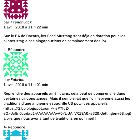
par
FrenchJack
1 avril 2018 à 11 h 22 min
Sur le BA de Cazaux, les Ford Mustang sont déjà en dotation pour les
pilotes stagiaires singapouriens en remplacement des P4.
⮑
Répondre
par
Fabrice
1 avril 2018 à 11 h 01 min
Reprendre des appareils américains, cela peut se comprendre dans
certaines circonstances. Mais il semblerait que l’on reprenne aussi les
traditions d’une ancienne escadrille US pour ces appareils
(
https://2.bp.blogspot.com/–lsP7fcZ-
eQ/Uc8n0ccdapI/AAAAAAAAvA0/LiUArVX19A0/s320/Jettingen+68.jpg
)
alors que nous avons tant de traditions en sommeil !
⮑
Répondre