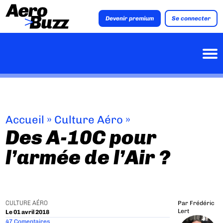
Devenir premium
Se connecter
Accueil
»
Culture Aéro
»
Des A-10C pour
l’armée de l’Air ?
CULTURE AÉRO
Par
Frédéric
Lert
Le 01 avril 2018
47 Comentaires