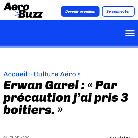
Devenir premium
Se connecter
Accueil
»
Culture Aéro
»
Erwan Garel : « Par
précaution j’ai pris 3
boitiers. »