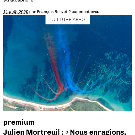
11 août 2020
par
François Brevot
2 commentaires
CULTURE AÉRO
premium
Julien Mortreuil : « Nous enragions,