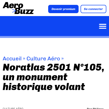
Devenir premium
Se connecter
Accueil
»
Culture Aéro
»
Noratlas 2501 N°105,
un monument
historique volant