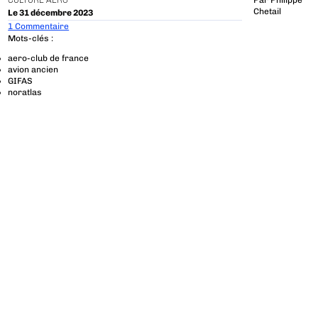
CULTURE AÉRO
Par
Philippe
Chetail
Le 31 décembre 2023
1 Commentaire
Mots-clés :
aero-club de france
avion ancien
GIFAS
noratlas