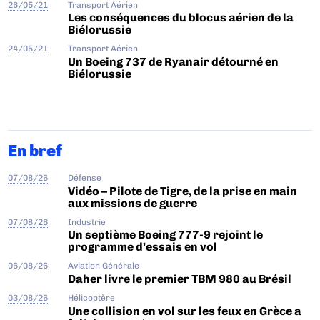
26/05/21
Transport Aérien
Les conséquences du blocus aérien de la
Biélorussie
24/05/21
Transport Aérien
Un Boeing 737 de Ryanair détourné en
Biélorussie
En bref
07/08/26
Défense
Vidéo – Pilote de Tigre, de la prise en main
aux missions de guerre
07/08/26
Industrie
Un septième Boeing 777-9 rejoint le
programme d’essais en vol
06/08/26
Aviation Générale
Daher livre le premier TBM 980 au Brésil
03/08/26
Hélicoptère
Une collision en vol sur les feux en Grèce a