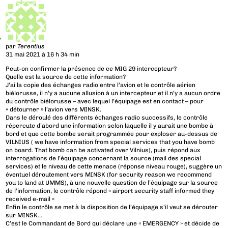
par
Terentius
31 mai 2021 à 16 h 34 min
Peut-on confirmer la présence de ce MIG 29 intercepteur?
Quelle est la source de cette information?
J’ai la copie des échanges radio entre l’avion et le contrôle aérien
biélorusse, il n’y a aucune allusion à un intercepteur et il n’y a aucun ordre
du contrôle biélorusse – avec lequel l’équipage est en contact – pour
« détourner » l’avion vers MINSK.
Dans le déroulé des différents échanges radio successifs, le contrôle
répercute d’abord une information selon laquelle il y aurait une bombe à
bord et que cette bombe serait programmée pour exploser au-dessus de
VILNIUS ( we have information from special services that you have bomb
on board. That bomb can be activated over Vilnius), puis répond aux
interrogations de l’équipage concernant la source (mail des special
services) et le niveau de cette menace (réponse niveau rouge), suggère un
éventuel déroutement vers MINSK (for security reason we recommend
you to land at UMMS), à une nouvelle question de l’équipage sur la source
de l’information, le contrôle répond « airport security staff informed they
received e-mail »
Enfin le contrôle se met à la disposition de l’équipage s’il veut se dérouter
sur MINSK…
C’est le Commandant de Bord qui déclare une « EMERGENCY » et décide de