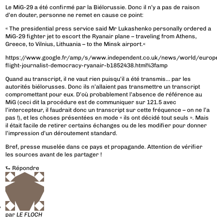
Le MiG-29 a été confirmé par la Biélorussie. Donc il n’y a pas de raison
d’en douter, personne ne remet en cause ce point:
« The presidential press service said Mr Lukashenko personally ordered a
MiG-29 fighter jet to escort the Ryanair plane – traveling from Athens,
Greece, to Vilnius, Lithuania – to the Minsk airport.«
https://www.google.fr/amp/s/www.independent.co.uk/news/world/europ
flight-journalist-democracy-ryanair-b1852438.html%3famp
Quand au transcript, il ne vaut rien puisqu’il a été transmis… par les
autorités biélorusses. Donc ils n’allaient pas transmettre un transcript
compromettant pour eux. D’où probablement l’absence de référence au
MiG (ceci dit la procédure est de communiquer sur 121.5 avec
l’intercepteur, il faudrait donc un transcript sur cette fréquence – on ne l’a
pas !), et les choses présentées en mode « ils ont décidé tout seuls ». Mais
il était facile de retirer certains échanges ou de les modifier pour donner
l’impression d’un déroutement standard.
Bref, presse muselée dans ce pays et propagande. Attention de vérifier
les sources avant de les partager !
⮑
Répondre
par
LE FLOCH