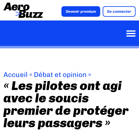
Devenir premium
Se connecter
Accueil
»
Débat et opinion
»
« Les pilotes ont agi
avec le soucis
premier de protéger
leurs passagers »