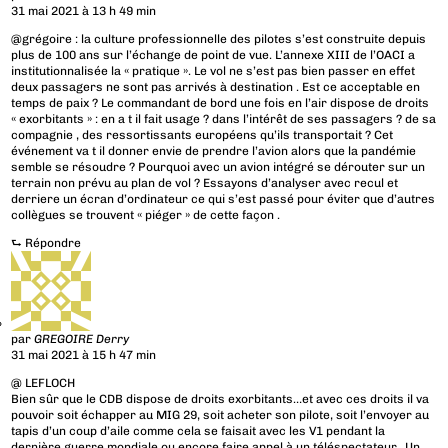
31 mai 2021 à 13 h 49 min
@grégoire : la culture professionnelle des pilotes s’est construite depuis
plus de 100 ans sur l’échange de point de vue. L’annexe XIII de l’OACI a
institutionnalisée la « pratique ». Le vol ne s’est pas bien passer en effet
deux passagers ne sont pas arrivés à destination . Est ce acceptable en
temps de paix ? Le commandant de bord une fois en l’air dispose de droits
« exorbitants » : en a t il fait usage ? dans l’intérêt de ses passagers ? de sa
compagnie , des ressortissants européens qu’ils transportait ? Cet
événement va t il donner envie de prendre l’avion alors que la pandémie
semble se résoudre ? Pourquoi avec un avion intégré se dérouter sur un
terrain non prévu au plan de vol ? Essayons d’analyser avec recul et
derriere un écran d’ordinateur ce qui s’est passé pour éviter que d’autres
collègues se trouvent « piéger » de cette façon .
⮑
Répondre
par
GREGOIRE Derry
31 mai 2021 à 15 h 47 min
@ LEFLOCH
Bien sûr que le CDB dispose de droits exorbitants…et avec ces droits il va
pouvoir soit échapper au MIG 29, soit acheter son pilote, soit l’envoyer au
tapis d’un coup d’aile comme cela se faisait avec les V1 pendant la
dernière guerre mondiale ou encore faire appel à un téléspectateur…Un