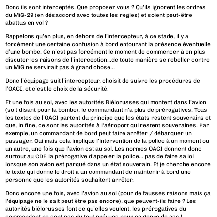
Donc ils sont interceptés. Que proposez vous ? Qu’ils ignorent les ordres
du MiG-29 (en désaccord avec toutes les règles) et soient peut-être
abattus en vol ?
Rappelons qu’en plus, en dehors de l’intercepteur, à ce stade, il y a
forcément une certaine confusion à bord entourant la présence éventuelle
d’une bombe. Ce n’est pas forcément le moment de commencer à en plus
discuter les raisons de l’interception…de toute manière se rebeller contre
un MiG ne servirait pas à grand chose…
Donc l’équipage suit l’intercepteur, choisit de suivre les procédures de
l’OACI, et c’est le choix de la sécurité.
Et une fois au sol, avec les autorités Biélorusses qui montent dans l’avion
(soit disant pour la bombe), le commandant n’a plus de prérogatives. Tous
les textes de l’OACI partent du principe que les états restent souverains et
que, in fine, ce sont les autorités à l’aéroport qui restent souveraines. Par
exemple, un commandant de bord peut faire arrêter / débarquer un
passager. Oui mais cela implique l’intervention de la police à un moment ou
un autre, une fois que l’avion est au sol. Les normes OACI donnent donc
surtout au CDB la prérogative d’appeler la police… pas de faire sa loi
lorsque son avion est parqué dans un état souverain. Et je cherche encore
le texte qui donne le droit à un commandant de maintenir à bord une
personne que les autorités souhaitent arrêter.
Donc encore une fois, avec l’avion au sol (pour de fausses raisons mais ça
l’équipage ne le sait peut être pas encore), que peuvent-ils faire ? Les
autorités biélorusses font ce qu’elles veulent, les prérogatives du
commandant ne sont pas du tout prévues pour ce genre de cas !