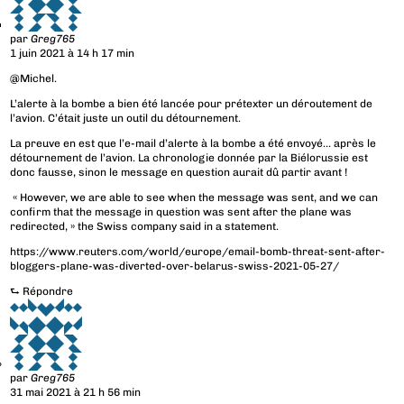
par
Greg765
1 juin 2021 à 14 h 17 min
@Michel.
L’alerte à la bombe a bien été lancée pour prétexter un déroutement de
l’avion. C’était juste un outil du détournement.
La preuve en est que l’e-mail d’alerte à la bombe a été envoyé… après le
détournement de l’avion. La chronologie donnée par la Biélorussie est
donc fausse, sinon le message en question aurait dû partir avant !
« However, we are able to see when the message was sent, and we can
confirm that the message in question was sent after the plane was
redirected, » the Swiss company said in a statement.
https://www.reuters.com/world/europe/email-bomb-threat-sent-after-
bloggers-plane-was-diverted-over-belarus-swiss-2021-05-27/
⮑
Répondre
par
Greg765
31 mai 2021 à 21 h 56 min