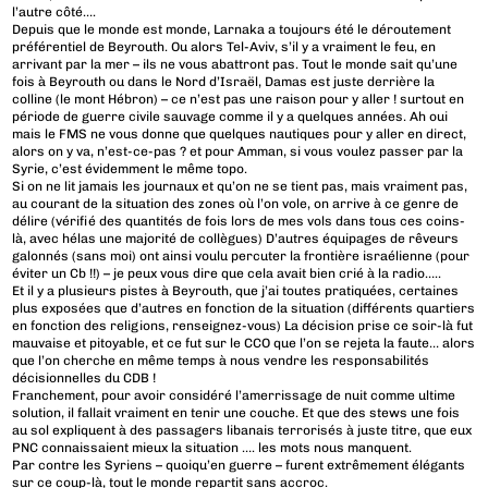
l’autre côté….
Depuis que le monde est monde, Larnaka a toujours été le déroutement
préférentiel de Beyrouth. Ou alors Tel-Aviv, s’il y a vraiment le feu, en
arrivant par la mer – ils ne vous abattront pas. Tout le monde sait qu’une
fois à Beyrouth ou dans le Nord d’Israël, Damas est juste derrière la
colline (le mont Hébron) – ce n’est pas une raison pour y aller ! surtout en
période de guerre civile sauvage comme il y a quelques années. Ah oui
mais le FMS ne vous donne que quelques nautiques pour y aller en direct,
alors on y va, n’est-ce-pas ? et pour Amman, si vous voulez passer par la
Syrie, c’est évidemment le même topo.
Si on ne lit jamais les journaux et qu’on ne se tient pas, mais vraiment pas,
au courant de la situation des zones où l’on vole, on arrive à ce genre de
délire (vérifié des quantités de fois lors de mes vols dans tous ces coins-
là, avec hélas une majorité de collègues) D’autres équipages de rêveurs
galonnés (sans moi) ont ainsi voulu percuter la frontière israélienne (pour
éviter un Cb !!) – je peux vous dire que cela avait bien crié à la radio…..
Et il y a plusieurs pistes à Beyrouth, que j’ai toutes pratiquées, certaines
plus exposées que d’autres en fonction de la situation (différents quartiers
en fonction des religions, renseignez-vous) La décision prise ce soir-là fut
mauvaise et pitoyable, et ce fut sur le CCO que l’on se rejeta la faute… alors
que l’on cherche en même temps à nous vendre les responsabilités
décisionnelles du CDB !
Franchement, pour avoir considéré l’amerrissage de nuit comme ultime
solution, il fallait vraiment en tenir une couche. Et que des stews une fois
au sol expliquent à des passagers libanais terrorisés à juste titre, que eux
PNC connaissaient mieux la situation …. les mots nous manquent.
Par contre les Syriens – quoiqu’en guerre – furent extrêmement élégants
sur ce coup-là, tout le monde repartit sans accroc.