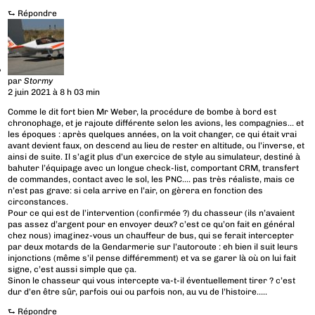
⮑
Répondre
par
Stormy
2 juin 2021 à 8 h 03 min
Comme le dit fort bien Mr Weber, la procédure de bombe à bord est
chronophage, et je rajoute différente selon les avions, les compagnies… et
les époques : après quelques années, on la voit changer, ce qui était vrai
avant devient faux, on descend au lieu de rester en altitude, ou l’inverse, et
ainsi de suite. Il s’agit plus d’un exercice de style au simulateur, destiné à
bahuter l’équipage avec un longue check-list, comportant CRM, transfert
de commandes, contact avec le sol, les PNC…. pas très réaliste, mais ce
n’est pas grave: si cela arrive en l’air, on gèrera en fonction des
circonstances.
Pour ce qui est de l’intervention (confirmée ?) du chasseur (ils n’avaient
pas assez d’argent pour en envoyer deux? c’est ce qu’on fait en général
chez nous) imaginez-vous un chauffeur de bus, qui se ferait intercepter
par deux motards de la Gendarmerie sur l’autoroute : eh bien il suit leurs
injonctions (même s’il pense différemment) et va se garer là où on lui fait
signe, c’est aussi simple que ça.
Sinon le chasseur qui vous intercepte va-t-il éventuellement tirer ? c’est
dur d’en être sûr, parfois oui ou parfois non, au vu de l’histoire…..
⮑
Répondre