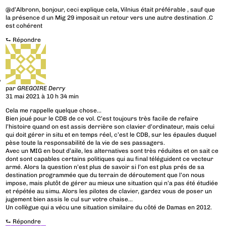
@d’Albronn, bonjour, ceci explique cela, Vilnius était préférable , sauf que
la présence d un Mig 29 imposait un retour vers une autre destination .C
est cohérent
⮑
Répondre
par
GREGOIRE Derry
31 mai 2021 à 10 h 34 min
Cela me rappelle quelque chose…
Bien joué pour le CDB de ce vol. C’est toujours très facile de refaire
l’histoire quand on est assis derrière son clavier d’ordinateur, mais celui
qui doit gérer in situ et en temps réel, c’est le CDB, sur les épaules duquel
pèse toute la responsabilité de la vie de ses passagers.
Avec un MIG en bout d’aile, les alternatives sont très réduites et on sait ce
dont sont capables certains politiques qui au final téléguident ce vecteur
armé. Alors la question n’est plus de savoir si l’on est plus prés de sa
destination programmée que du terrain de déroutement que l’on nous
impose, mais plutôt de gérer au mieux une situation qui n’a pas été étudiée
et répétée au simu. Alors les pilotes de clavier, gardez vous de poser un
jugement bien assis le cul sur votre chaise…
Un collègue qui a vécu une situation similaire du côté de Damas en 2012.
⮑
Répondre