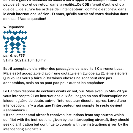
peu de sérieux et de retour dans la réalité…Ce CDB n’avait d’autre choix
que celui de suivre les ordres de l’intercepteur…comme c’est prévu dans
le droit international aérien . Et vous, qu’elle aurait été votre décision dans
son cas ? Vaste question!
⮑
Répondre
par
Greg765
31 mai 2021 à 16 h 10 min
Est-il acceptable d’arrêter des passagers de la sorte ? Clairement pas.
Mais est-il acceptable d’avoir une dictature en Europe au 21 ième siècle ?
Que voulez vous y faire ? Certaines choses ne sont peut être pas
acceptables, mais on ne peut pas pour autant les empêcher.
Le Captain dispose de certains droits en vol, oui. Mais avec un MiG-29 qui
vous intercepte ? Les instructions aux équipages en cas d’interception ne
laissent guère de doute: suivre l’intercepteur, discuter après. Lors d’une
interception, il n’y a plus que l’intercepteur qui compte, le reste devient
« secondaire ».
« If the intercepted aircraft receives intructions from any source which
conflict with the instructions given by the intercepting aircraft, they should
seek clarification but continue to comply with the instructions given by the
intercepting aircraft. »