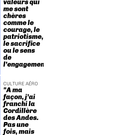
valeurs qui
me sont
chères
comme le
courage, le
patriotisme,
le sacrifice
ou le sens
de
l’engagement."
CULTURE AÉRO
"A ma
façon, j’ai
franchi la
Cordillère
des Andes.
Pas une
fois, mais