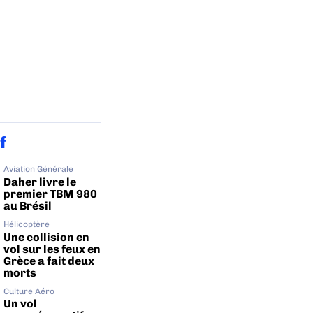
f
Aviation Générale
Daher livre le
premier TBM 980
au Brésil
Hélicoptère
Une collision en
vol sur les feux en
Grèce a fait deux
morts
Culture Aéro
Un vol