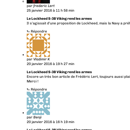
par
frederic Lert
25 janvier 2016 à 11 h 58 min
Le Lockheed S-3B Viking rend les armes
Il s’agissait d’une proposition de Lockheed, mais la Navy a pr
⮑
Répondre
par
Vladimir K
20 janvier 2016 à 19 h 27 min
Le Lockheed S-3B Viking rend les armes
Encore un très bon article de Frédéric Lert, toujours aussi plais
Merci !
⮑
Répondre
par
Benji
20 janvier 2016 à 16 h 19 min