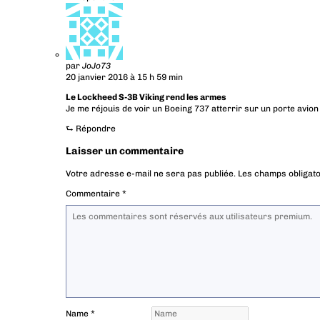
par
JoJo73
20 janvier 2016 à 15 h 59 min
Le Lockheed S-3B Viking rend les armes
Je me réjouis de voir un Boeing 737 atterrir sur un porte avion
⮑
Répondre
Laisser un commentaire
Votre adresse e-mail ne sera pas publiée.
Les champs obligato
Commentaire
*
Name
*