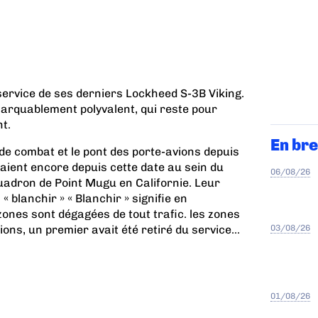
service de ses derniers Lockheed S-3B Viking.
marquablement polyvalent, qui reste pour
t.
En bre
s de combat et le pont des porte-avions depuis
aient encore depuis cette date au sein du
06/08/26
uadron de Point Mugu en Californie. Leur
 « blanchir »
« Blanchir » signifie en
zones sont dégagées de tout trafic.
les zones
03/08/26
ions, un premier avait été retiré du service...
01/08/26