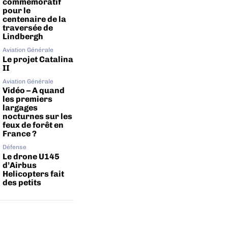
commémoratif
pour le
centenaire de la
traversée de
Lindbergh
Aviation Générale
Le projet Catalina
II
Aviation Générale
Vidéo – A quand
les premiers
largages
nocturnes sur les
feux de forêt en
France ?
Défense
Le drone U145
d’Airbus
Helicopters fait
des petits