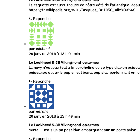
Le Lockheed S-3B Viking rend les armes
La raquette est aussi trouée de nôtre côté de l’atlantique, depui
https://fr.wikipedia.org/wiki/Breguet_Br.1050_Aliz%C3%A9
⮑
Répondre
par
michael
20 janvier 2016 à 13 h 01 min
Le Lockheed S-3B Viking rend les armes
La navy n’est pas tout a fait orpheline de ce type d’avion puis
puissance et sur le papier est beaucoup plus performant en t
⮑
Répondre
par
gérard
20 janvier 2016 à 13 h 49 min
Le Lockheed S-3B Viking rend les armes
certe,…..mais un p8 poseidon embarquant sur un porte avion…
⮑
Répondre