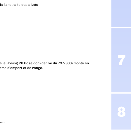
s la retraite des alizés
que le Boeing P8 Poseidon (derive du 737-800) monte en
erme d’emport et de range.
…….