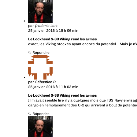
par
frederic Lert
25 janvier 2016 à 19 h 06 min
Le Lockheed S-3B Viking rend les armes
exact, les Viking stockés ayant encore du potentiel… Mais je n’
⮑
Répondre
par
Sébastien D
25 janvier 2016 à 11 h 03 min
Le Lockheed S-3B Viking rend les armes
Il m’avait semblé lire il y a quelques mois que l’US Navy envis
cargo en remplacement des C-2 qui arrivent à bout de potentiel.
⮑
Répondre