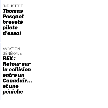
INDUSTRIE
Thomas
Pesquet
breveté
pilote
d'essai
AVIATION
GÉNÉRALE
REX :
Retour sur
la collision
entre un
Canadair…
et une
péniche