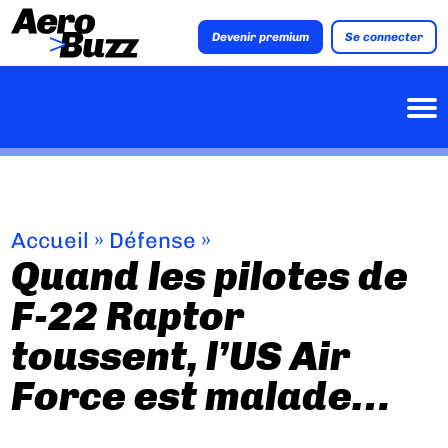
Devenir premium
Se connecter
Accueil
»
Défense
»
Quand les pilotes de
F-22 Raptor
toussent, l’US Air
Force est malade…