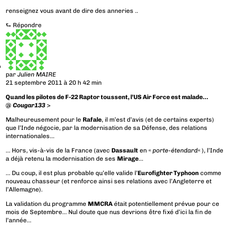
renseignez vous avant de dire des anneries ..
⮑
Répondre
par
Julien MAIRE
21 septembre 2011 à 20 h 42 min
Quand les pilotes de F-22 Raptor toussent, l’US Air Force est malade…
@
Cougar133
>
Malheureusement pour le
Rafale
, il m’est d’avis (et de certains experts)
que l’Inde négocie, par la modernisation de sa Défense, des relations
internationales…
… Hors, vis-à-vis de la France (avec
Dassault
en «
porte-étendard
« ), l’Inde
a déjà retenu la modernisation de ses
Mirage
…
… Du coup, il est plus probable qu’elle valide l’
Eurofighter Typhoon
comme
nouveau chasseur (et renforce ainsi ses relations avec l’Angleterre et
l’Allemagne).
La validation du programme
MMCRA
était potentiellement prévue pour ce
mois de Septembre… Nul doute que nus devrions être fixé d’ici la fin de
l’année…