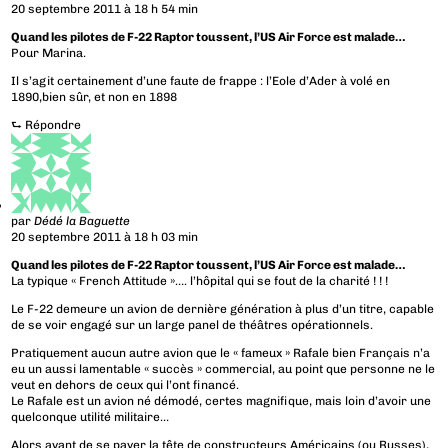
20 septembre 2011 à 18 h 54 min
Quand les pilotes de F-22 Raptor toussent, l’US Air Force est malade…
Pour Marina.
Il s’agit certainement d’une faute de frappe : l’Eole d’Ader à volé en
1890,bien sûr, et non en 1898
⮑
Répondre
par
Dédé la Baguette
20 septembre 2011 à 18 h 03 min
Quand les pilotes de F-22 Raptor toussent, l’US Air Force est malade…
La typique « French Attitude »…. l’hôpital qui se fout de la charité ! ! !
Le F-22 demeure un avion de dernière génération à plus d’un titre, capable
de se voir engagé sur un large panel de théâtres opérationnels.
Pratiquement aucun autre avion que le « fameux » Rafale bien Français n’a
eu un aussi lamentable « succès » commercial, au point que personne ne le
veut en dehors de ceux qui l’ont financé.
Le Rafale est un avion né démodé, certes magnifique, mais loin d’avoir une
quelconque utilité militaire…
Alors avant de se payer la tête de constructeurs Américains (ou Russes),