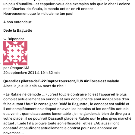
un peu d’humilité… et rappelez-vous des exemples tels que le char Leclerc
et le Charles-de-Gaule, le monde entier en rit encore!
Heureusement que le ridicule ne tue pas!
A bon entendeur.
Dédé la Baguette
⮑
Répondre
par
Cougar133
20 septembre 2011 à 19 h 32 min
Quand les pilotes de F-22 Raptor toussent, l’US Air Force est malade…
Alors la je suis scié ^^ mort de rire !
« Le Rafale né démodé … » , c’est tout le contraire ! c’est l’appareil le plus
complet actuellement en service et ses concurrents sont incapables d’en
faire autant ! faut Te renseigner Dédé la Baguette , le concept est validé et
il est complètement en adéquation avec les besoins et les conflits actuels
et a venir . quand au succès lamentable , je me garderais bien de dire ça a
votre place , il se pourrait Dassault place le Rafale sur le plus gros marché
actuel , l’Inde ! il a prouvé toute son efficacité , et les EAU aussi l’ont
constaté et paufinent actuellement le contrat pour une annonce en
novembre …