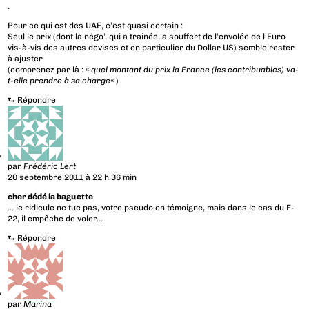
.
Pour ce qui est des UAE, c’est quasi certain :
Seul le prix (dont la négo’, qui a trainée, a souffert de l’envolée de l’Euro
vis-à-vis des autres devises et en particulier du Dollar US) semble rester
à ajuster
(comprenez par là : «
quel montant du prix la France (les contribuables) va-
t-elle prendre à sa charge
« )
⮑
Répondre
par
Frédéric Lert
20 septembre 2011 à 22 h 36 min
cher dédé la baguette
… le ridicule ne tue pas, votre pseudo en témoigne, mais dans le cas du F-
22, il empêche de voler…
⮑
Répondre
par
Marina