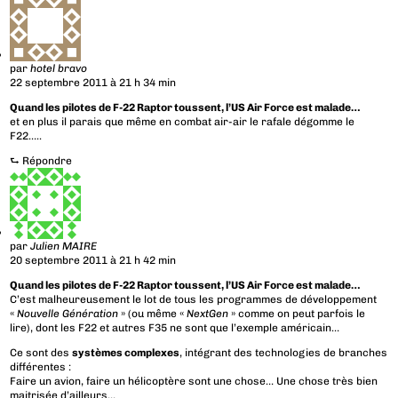
par
hotel bravo
22 septembre 2011 à 21 h 34 min
Quand les pilotes de F-22 Raptor toussent, l’US Air Force est malade…
et en plus il parais que même en combat air-air le rafale dégomme le
F22…..
⮑
Répondre
par
Julien MAIRE
20 septembre 2011 à 21 h 42 min
Quand les pilotes de F-22 Raptor toussent, l’US Air Force est malade…
C’est malheureusement le lot de tous les programmes de développement
«
Nouvelle Génération
» (ou même «
NextGen
» comme on peut parfois le
lire), dont les F22 et autres F35 ne sont que l’exemple américain…
Ce sont des
systèmes complexes
, intégrant des technologies de branches
différentes :
Faire un avion, faire un hélicoptère sont une chose… Une chose très bien
maitrisée d’ailleurs…