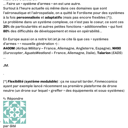
… Faire un «
système d’armes
» en est une autre.
Surtout à l’heure actuelle où même dans ces domaines que sont
l’aéronautique et l’aérospatiale, on a quitté le Fordisme pour des systèmes
à la fois
personnalisés
et
adaptatifs
(mais pas encore flexibles [*]).
Le problème dans un système complexe, ce n’est pas le coeur, ce sont ces
20%
de particularités et autres petites fonctions « additionnelles » qui font
80%
des difficultés de développement et mise en opérabilité…
En Europe aussi on a notre lot (et je ne cite là que ces « systèmes
d’armes » « nouvelle génération ») :
A400M
(
Airbus Military
– France, Allemagne, Angleterre, Espagne),
NH90
(
Eurocopter, AgustaWestland
– France, Allemagne, Italie),
Talarion
(
EADS
)
…
JM.
.
[*]
Flexibilité (système modulable)
: ça ne saurait tarder,
Finmeccanica
ayant par exemple lancé récemment sa première plateforme de drone
neutre (un drone sur lequel « greffer » des équipements et sous-systèmes)
⮑
Répondre
par
Gité