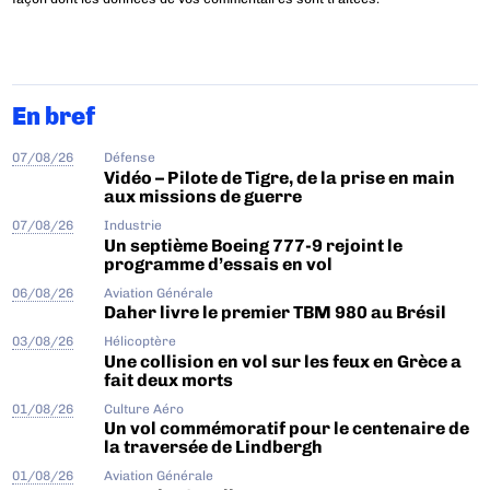
En bref
07/08/26
Défense
Vidéo – Pilote de Tigre, de la prise en main
aux missions de guerre
07/08/26
Industrie
Un septième Boeing 777-9 rejoint le
programme d’essais en vol
06/08/26
Aviation Générale
Daher livre le premier TBM 980 au Brésil
03/08/26
Hélicoptère
Une collision en vol sur les feux en Grèce a
fait deux morts
01/08/26
Culture Aéro
Un vol commémoratif pour le centenaire de
la traversée de Lindbergh
01/08/26
Aviation Générale