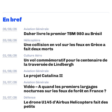
En bref
06/08/26
Aviation Générale
Daher livre le premier TBM 980 au Brésil
03/08/26
Hélicoptère
Une collision en vol sur les feux en Grèce a
fait deux morts
01/08/26
Culture Aéro
Un vol commémoratif pour le centenaire de
la traversée de Lindbergh
01/08/26
Aviation Générale
Le projet Catalina II
31/07/26
Aviation Générale
Vidéo – A quand les premiers largages
nocturnes sur les feux de forêt en France ?
31/07/26
Défense
Le drone U145 d’Airbus Helicopters fait des
petits