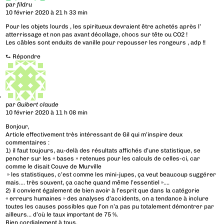
par
fildru
10 février 2020 à 21 h 33 min
Pour les objets lourds , les spiritueux devraient être achetés après l’
atterrissage et non pas avant décollage, chocs sur tête ou CO2 !
Les câbles sont enduits de vanille pour repousser les rongeurs , adp !!
⮑
Répondre
par
Guibert claude
10 février 2020 à 11 h 08 min
Bonjour,
Article effectivement très intéressant de Gil qui m’inspire deux
commentaires :
1) il faut toujours, au-delà des résultats affichés d’une statistique, se
pencher sur les « bases » retenues pour les calculs de celles-ci, car
comme le disait Couve de Murville
» les statistiques, c’est comme les mini-jupes, ça veut beaucoup suggérer
mais…. très souvent, ça cache quand même l’essentiel »….
2) il convient également de bien avoir à l’esprit que dans la catégorie
« erreurs humaines » des analyses d’accidents, on a tendance à inclure
toutes les causes possibles que l’on n’a pas pu totalement démontrer par
ailleurs… d’où le taux important de 75 %.
Bien cordialement à tous.