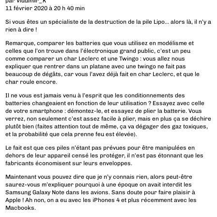
par
Vladimir_K
11 février 2020 à 20 h 40 min
Si vous êtes un spécialiste de la destruction de la pile Lipo… alors là, il n’y a
rien à dire !
Remarque, comparer les batteries que vous utilisez en modélisme et
celles que l’on trouve dans l’électronique grand public, c’est un peu
comme comparer un char Leclerc et une Twingo : vous allez nous
expliquer que rentrer dans un platane avec une twingo ne fait pas
beaucoup de dégâts, car vous l’avez déjà fait en char Leclerc, et que le
char roule encore.
Il ne vous est jamais venu à l’esprit que les conditionnements des
batteries changeaient en fonction de leur utilisation ? Essayez avec celle
de votre smartphone : démontez-le, et essayez de plier la batterie. Vous
verrez, non seulement c’est assez facile à plier, mais en plus ça se déchire
plutôt bien (faites attention tout de même, ça va dégager des gaz toxiques,
et la probabilité que cela prenne feu est élevée).
Le fait est que ces piles n’étant pas prévues pour être manipulées en
dehors de leur appareil censé les protéger, il n’est pas étonnant que les
fabricants économisent sur leurs enveloppes.
Maintenant vous pouvez dire que je n’y connais rien, alors peut-être
saurez-vous m’expliquer pourquoi à une époque on avait interdit les
Samsung Galaxy Note dans les avions. Sans doute pour faire plaisir à
Apple ! Ah non, on a eu avec les iPhones 4 et plus récemment avec les
Macbooks.