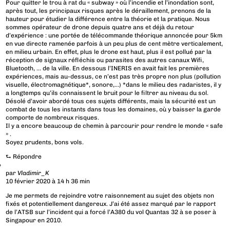
Pour quitter le trou à rat du « subway » où l’incendie et l’inondation sont,
après tout, les principaux risques après le déraillement, prenons de la
hauteur pour étudier la différence entre la théorie et la pratique. Nous
sommes opérateur de drone depuis quatre ans et déjà du retour
d’expérience : une portée de télécommande théorique annoncée pour 5km
en vue directe ramenée parfois à un peu plus de cent mètre verticalement,
en milieu urbain. En effet, plus le drone est haut, plus il est pollué par la
réception de signaux réfléchis ou parasites des autres canaux Wifi,
Bluetooth, … de la ville. En dessous l’INERIS en avait fait les premières
expériences, mais au-dessus, ce n’est pas très propre non plus (pollution
visuelle, électromagnétique*, sonore,…) *dans le milieu des radaristes, il y
a longtemps qu’ils connaissent le bruit pour le filtrer au niveau du sol.
Désolé d’avoir abordé tous ces sujets différents, mais la sécurité est un
combat de tous les instants dans tous les domaines, où y baisser la garde
comporte de nombreux risques.
Il y a encore beaucoup de chemin à parcourir pour rendre le monde « safe
» .
Soyez prudents, bons vols.
⮑
Répondre
par
Vladimir_K
10 février 2020 à 14 h 36 min
Je me permets de rejoindre votre raisonnement au sujet des objets non
fixés et potentiellement dangereux. J’ai été assez marqué par le rapport
de l’ATSB sur l’incident qui a forcé l’A380 du vol Quantas 32 à se poser à
Singapour en 2010.