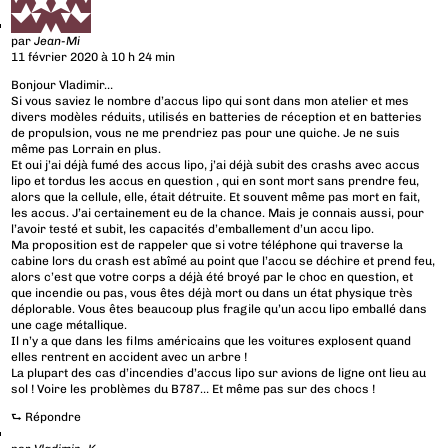
par
Jean-Mi
11 février 2020 à 10 h 24 min
Bonjour Vladimir…
Si vous saviez le nombre d’accus lipo qui sont dans mon atelier et mes
divers modèles réduits, utilisés en batteries de réception et en batteries
de propulsion, vous ne me prendriez pas pour une quiche. Je ne suis
même pas Lorrain en plus.
Et oui j’ai déjà fumé des accus lipo, j’ai déjà subit des crashs avec accus
lipo et tordus les accus en question , qui en sont mort sans prendre feu,
alors que la cellule, elle, était détruite. Et souvent même pas mort en fait,
les accus. J’ai certainement eu de la chance. Mais je connais aussi, pour
l’avoir testé et subit, les capacités d’emballement d’un accu lipo.
Ma proposition est de rappeler que si votre téléphone qui traverse la
cabine lors du crash est abîmé au point que l’accu se déchire et prend feu,
alors c’est que votre corps a déjà été broyé par le choc en question, et
que incendie ou pas, vous êtes déjà mort ou dans un état physique très
déplorable. Vous êtes beaucoup plus fragile qu’un accu lipo emballé dans
une cage métallique.
Il n’y a que dans les films américains que les voitures explosent quand
elles rentrent en accident avec un arbre !
La plupart des cas d’incendies d’accus lipo sur avions de ligne ont lieu au
sol ! Voire les problèmes du B787… Et même pas sur des chocs !
⮑
Répondre