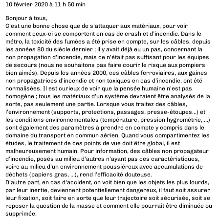
10 février 2020 à 11 h 50 min
Bonjour à tous,
C’est une bonne chose que de s’attaquer aux matériaux, pour voir
comment ceux-ci se comportent en cas de crash et d’incendie. Dans le
métro, la toxicité des fumées a été prise en compte, sur les câbles, depuis
les années 80 du siècle dernier ; il y avait déjà eu un pas, concernant la
non propagation d’incendie, mais ce n’était pas suffisant pour les équipes
de secours (nous ne souhaitons pas faire courir le risque aux pompiers
bien aimés). Depuis les années 2000, ces câbles ferroviaires, aux gaines
non propagatrices d’incendie et non toxiques en cas d’incendie, ont été
normalisées. Il est curieux de voir que la pensée humaine n’est pas
homogène ; tous les matériaux d’un système devraient être analysés de la
sorte, pas seulement une partie. Lorsque vous traitez des câbles,
l’environnement (supports, protections, passages, presse-étoupes…) et
les conditions environnementales (température, pression hygrométrie, …)
sont également des paramètres à prendre en compte y compris dans le
domaine du transport en commun aérien. Quand vous compartimentez les
études, le traitement de ces points de vue doit être global, il est
malheureusement humain. Pour information, des câbles non propagateur
d’incendie, posés au milieu d’autres n’ayant pas ces caractéristiques,
voire au milieu d’un environnement poussiéreux avec accumulations de
déchets (papiers gras, …), rend l’efficacité douteuse.
D’autre part, en cas d’accident, on voit bien que les objets les plus lourds,
par leur inertie, deviennent potentiellement dangereux, il faut soit assurer
leur fixation, soit faire en sorte que leur trajectoire soit sécurisée, soit se
reposer la question de la masse et comment elle pourrait être diminuée ou
supprimée.