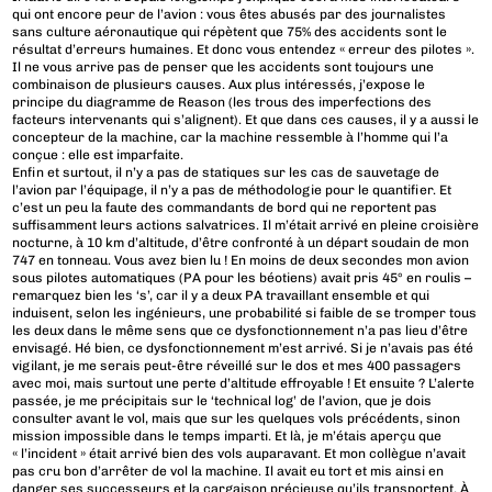
qui ont encore peur de l’avion : vous êtes abusés par des journalistes
sans culture aéronautique qui répètent que 75% des accidents sont le
résultat d’erreurs humaines. Et donc vous entendez « erreur des pilotes ».
Il ne vous arrive pas de penser que les accidents sont toujours une
combinaison de plusieurs causes. Aux plus intéressés, j’expose le
principe du diagramme de Reason (les trous des imperfections des
facteurs intervenants qui s’alignent). Et que dans ces causes, il y a aussi le
concepteur de la machine, car la machine ressemble à l’homme qui l’a
conçue : elle est imparfaite.
Enfin et surtout, il n’y a pas de statiques sur les cas de sauvetage de
l’avion par l’équipage, il n’y a pas de méthodologie pour le quantifier. Et
c’est un peu la faute des commandants de bord qui ne reportent pas
suffisamment leurs actions salvatrices. Il m’était arrivé en pleine croisière
nocturne, à 10 km d’altitude, d’être confronté à un départ soudain de mon
747 en tonneau. Vous avez bien lu ! En moins de deux secondes mon avion
sous pilotes automatiques (PA pour les béotiens) avait pris 45° en roulis –
remarquez bien les ‘s’, car il y a deux PA travaillant ensemble et qui
induisent, selon les ingénieurs, une probabilité si faible de se tromper tous
les deux dans le même sens que ce dysfonctionnement n’a pas lieu d’être
envisagé. Hé bien, ce dysfonctionnement m’est arrivé. Si je n’avais pas été
vigilant, je me serais peut-être réveillé sur le dos et mes 400 passagers
avec moi, mais surtout une perte d’altitude effroyable ! Et ensuite ? L’alerte
passée, je me précipitais sur le ‘technical log’ de l’avion, que je dois
consulter avant le vol, mais que sur les quelques vols précédents, sinon
mission impossible dans le temps imparti. Et là, je m’étais aperçu que
« l’incident » était arrivé bien des vols auparavant. Et mon collègue n’avait
pas cru bon d’arrêter de vol la machine. Il avait eu tort et mis ainsi en
danger ses successeurs et la cargaison précieuse qu’ils transportent. À