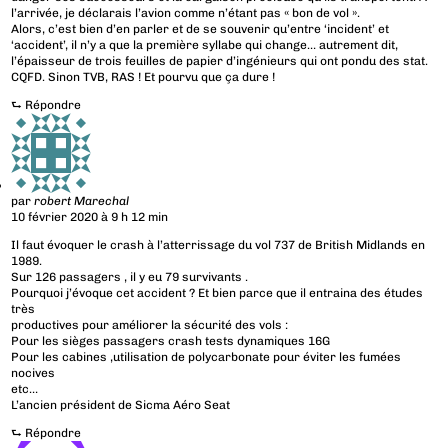
l’arrivée, je déclarais l’avion comme n’étant pas « bon de vol ».
Alors, c’est bien d’en parler et de se souvenir qu’entre ‘incident’ et
‘accident’, il n’y a que la première syllabe qui change… autrement dit,
l’épaisseur de trois feuilles de papier d’ingénieurs qui ont pondu des stat.
CQFD. Sinon TVB, RAS ! Et pourvu que ça dure !
⮑
Répondre
par
robert Marechal
10 février 2020 à 9 h 12 min
Il faut évoquer le crash à l’atterrissage du vol 737 de British Midlands en
1989.
Sur 126 passagers , il y eu 79 survivants .
Pourquoi j’évoque cet accident ? Et bien parce que il entraina des études
très
productives pour améliorer la sécurité des vols :
Pour les sièges passagers crash tests dynamiques 16G
Pour les cabines ,utilisation de polycarbonate pour éviter les fumées
nocives
etc…
L’ancien président de Sicma Aéro Seat
⮑
Répondre