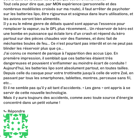
Tout cela pour dire que, par MON expérience (personnelle et des
nombreux modélistes croisés sur ma route), il faut arrêter de psychoter
sur les batteries lipo, être rigoureux et soigneux dans leurs utilisations, et
les avions seront bien alimentés.
Il y a eu le même genre de débats quand sont apparus l’essence pour
remplacer la vapeur, ou le GPL plus récemment… Un réservoir de kéro est
une bombe en puissance qui éclate lors d’un crash et répend du kéro
partout sur des pièces chaudes voir des flammes, et donc fait de
méchantes boules de feu… Ce n’est pourtant pas interdit et on ne peut pas
blinder les réservoir plus que ça…
J’ai connu ce moment de panique à l’apparition des accus Lipo. En
première impression, il semblait que ces batteries étaient très
dangereuses et pouvaient s’enflammer au moindre écart de conduite !
Aujourd’hui, les batteries lipo sont absolument partout, en toutes tailles.
Depuis celle du casque pour votre trottinette jusqu’à celle de votre Zoé, en
passant par tous les smartphones, tablettes, montres, perceuse sans fil,
etc…
Et il ne semble pas qu’il y ait tant d’accidents. « Les gens » ont appris à se
servir de cette nouvelle technologie.
Mais il y aura toujours des accidents, comme avec toute source d’énergie
concentré dans un petit volume !
⮑
Répondre