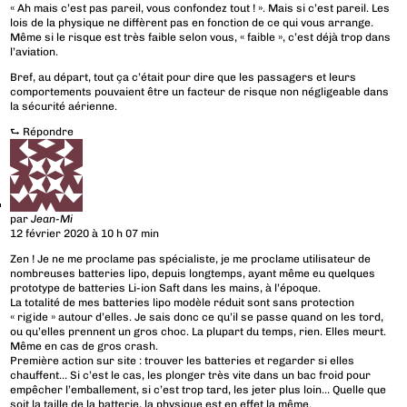
« Ah mais c’est pas pareil, vous confondez tout ! ». Mais si c’est pareil. Les
lois de la physique ne diffèrent pas en fonction de ce qui vous arrange.
Même si le risque est très faible selon vous, « faible », c’est déjà trop dans
l’aviation.
Bref, au départ, tout ça c’était pour dire que les passagers et leurs
comportements pouvaient être un facteur de risque non négligeable dans
la sécurité aérienne.
⮑
Répondre
par
Jean-Mi
12 février 2020 à 10 h 07 min
Zen ! Je ne me proclame pas spécialiste, je me proclame utilisateur de
nombreuses batteries lipo, depuis longtemps, ayant même eu quelques
prototype de batteries Li-ion Saft dans les mains, à l’époque.
La totalité de mes batteries lipo modèle réduit sont sans protection
« rigide » autour d’elles. Je sais donc ce qu’il se passe quand on les tord,
ou qu’elles prennent un gros choc. La plupart du temps, rien. Elles meurt.
Même en cas de gros crash.
Première action sur site : trouver les batteries et regarder si elles
chauffent… Si c’est le cas, les plonger très vite dans un bac froid pour
empêcher l’emballement, si c’est trop tard, les jeter plus loin… Quelle que
soit la taille de la batterie, la physique est en effet la même.