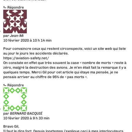
⮑
Répondre
par
Jean-Mi
10 février 2020 à 10 h 14 min
Pour convaincre ceux qui restent circonspects, voici un site web qui liste
au jour le jours les accidents déclarés.
https://aviation-safety.net/
On constate en effet que très souvent la case « nombre de morts » reste à
zéro, malgré la destruction des avions. Je m’en était fait la remarque il y a
quelques temps. Merci Gil pour cet article qui étaye ma pensée, je ne
pensais arriver au chiffre de 95% de « pas morts ».
⮑
Répondre
par
BERNARD BACQUIÉ
10 février 2020 à 9 h 33 min
Bravo Gil,
Il faut le dire fort. Depuis longtemps j’explique ceci à mes interlocuteurs