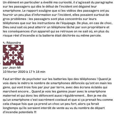
Un élément en particulier a éveillé ma curiosité, il s’agissait du paragraphe
sur les passagers qui dès le début de l’incident ont dégainé leur
smartphone. Le rapport souligne que si les vidéos des passagers ont pu
fournir un peu plus d’information sur l’incident, elles posaient surtout de
gros problèmes : les passagers sont plus concentrés sur leurs
téléphones que sur les instructions de l’équipage. De plus, en cas de choc,
Dieu seul sait où peut atterrir un téléphone lâché par son propriétaire et
les conséquences d’un appareil qui se retrouve on ne sait où, en plus du
risque réel d’incendie si la batterie était déchirée ou même percée.
⮑
Répondre
par
Jean-Mi
10 février 2020 à 17 h 18 min
Faut arrêter de psychoter sur les batteries lipo des téléphones ! Quand je
vois dans le métro le nombre de smartphones défoncés qu’ont en main les
gens, qui vont trois fois par jour par terre, avec des écrans éclatés qui
marchent encore… Quand je vois les gamins jouer avec le smartphone
maternel et qui donc les défoncent aussi régulièrement… Ben je me dis
qu’un smartphone c’est sacrément costaud et que si ça prenait feu comme
cela chaque fois que ça prend un choc un peu fort, alors ça ferait
longtemps qu’ils seraient interdit de vente au vu du nombre de départ
d’incendie potentiels !!!