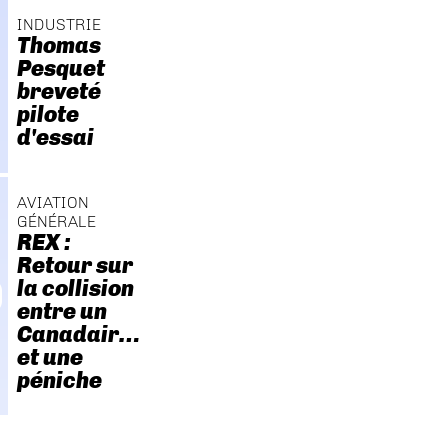
INDUSTRIE
Thomas
Pesquet
breveté
pilote
d'essai
AVIATION
GÉNÉRALE
REX :
Retour sur
la collision
entre un
Canadair…
et une
péniche