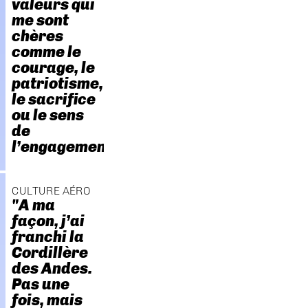
valeurs qui
me sont
chères
comme le
courage, le
patriotisme,
le sacrifice
ou le sens
de
l’engagement."
CULTURE AÉRO
"A ma
façon, j’ai
franchi la
Cordillère
des Andes.
Pas une
fois, mais