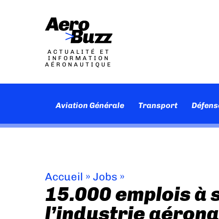
ACTUALITÉ ET
INFORMATION
AÉRONAUTIQUE
Aviation Générale
Transport
Défens
Accueil
»
Jobs
»
15.000 emplois à 
l’industrie aéron