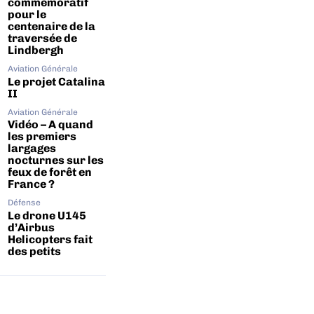
commémoratif
pour le
centenaire de la
traversée de
Lindbergh
Aviation Générale
Le projet Catalina
II
Aviation Générale
Vidéo – A quand
les premiers
largages
nocturnes sur les
feux de forêt en
France ?
Défense
Le drone U145
d’Airbus
Helicopters fait
des petits