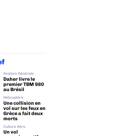
ef
Aviation Générale
Daher livre le
premier TBM 980
au Brésil
Hélicoptère
Une collision en
vol sur les feux en
Grèce a fait deux
morts
Culture Aéro
Un vol