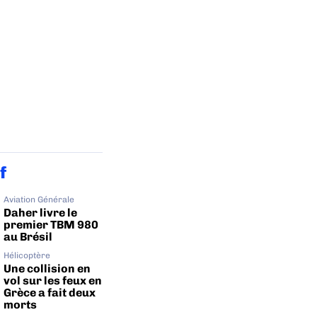
f
Aviation Générale
Daher livre le
premier TBM 980
au Brésil
Hélicoptère
Une collision en
vol sur les feux en
Grèce a fait deux
morts