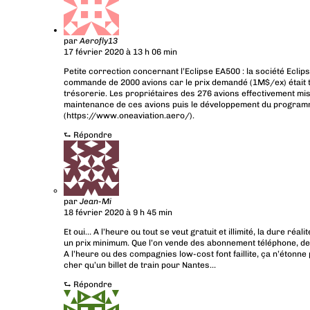
par
Aerofly13
17 février 2020 à 13 h 06 min
Petite correction concernant l’Eclipse EA500 : la société Eclipse
commande de 2000 avions car le prix demandé (1M$/ex) était 
trésorerie. Les propriétaires des 276 avions effectivement mi
maintenance de ces avions puis le développement du programm
(
https://www.oneaviation.aero/
).
⮑
Répondre
par
Jean-Mi
18 février 2020 à 9 h 45 min
Et oui… A l’heure ou tout se veut gratuit et illimité, la dure réali
un prix minimum. Que l’on vende des abonnement téléphone, des
A l’heure ou des compagnies low-cost font faillite, ça n’étonne
cher qu’un billet de train pour Nantes…
⮑
Répondre