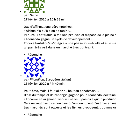
par
Nemo
17 février 2020 à 10 h 33 min
Que d’affirmations péremptoires.
« Airbus n’a qu’à bien se tenir »…
L’Ecureuil est fiable, a fait ses preuves et dispose de la pleine
« Léonardo gagne un cycle de développement »…
Encore faut-il qu’il s’intègre à une phase industrielle et à u
un pari très osé dans un marché très contraint.
⮑
Répondre
par
Pilotaillon, Européen vigilant
18 février 2020 à 4 h 40 min
Peut-être, mais il faut aller au bout du benchmark…
C’est du temps et de l’énergie gagnée pour Léonardo, certain
« Eprouvé et largement vendu » ne veut pas dire qu’un produit 
Cela ne veut pas dire non plus qu’un concurent n’est pas en m
Les marchés sont ouverts et les firmes proposent,… comme ce fu
⮑
Répondre