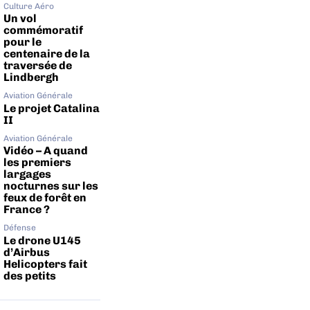
Culture Aéro
Un vol
commémoratif
pour le
centenaire de la
traversée de
Lindbergh
Aviation Générale
Le projet Catalina
II
Aviation Générale
Vidéo – A quand
les premiers
largages
nocturnes sur les
feux de forêt en
France ?
Défense
Le drone U145
d’Airbus
Helicopters fait
des petits