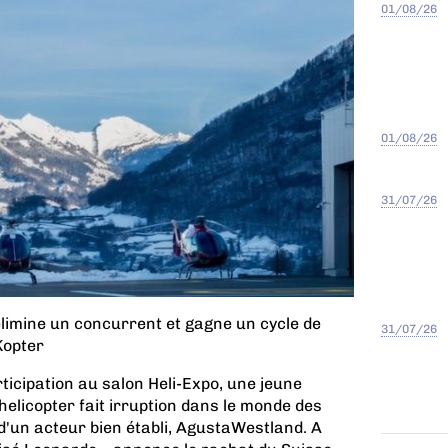
01/08/26
01/08/26
31/07/26
limine un concurrent et gagne un cycle de
31/07/26
Kopter
ticipation au salon Heli-Expo, une jeune
icopter fait irruption dans le monde des
 d'un acteur bien établi, AgustaWestland. A