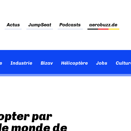
Actus
JumpSeat
Podcasts
aerobuzz.de
e
Industrie
Bizav
Hélicoptère
Jobs
Cultur
opter par
le monde de