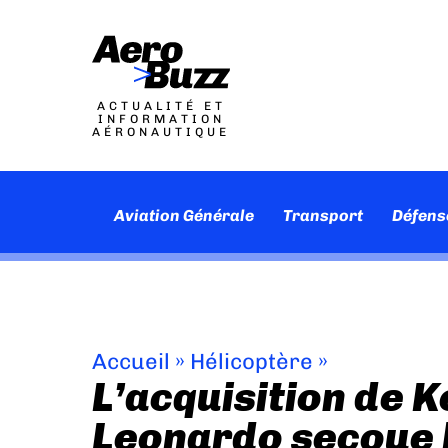
ACTUALITÉ ET
INFORMATION
AÉRONAUTIQUE
Aviation Générale
Transport
Défens
Accueil
»
Hélicoptère
»
L’acquisition de K
Leonardo secoue 