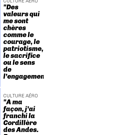
CULTURE AÉRO
"Des
valeurs qui
me sont
chères
comme le
courage, le
patriotisme,
le sacrifice
ou le sens
de
l’engagement."
CULTURE AÉRO
"A ma
façon, j’ai
franchi la
Cordillère
des Andes.