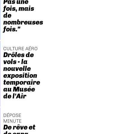
Pas une
fois, mais
de
nombreuses
fois."
CULTURE AÉRO
Drôles de
vols - la
nouvelle
exposition
temporaire
au Musée
de l'Air
DÉPOSE
MINUTE
De rêve et