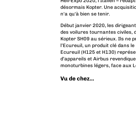
Heli-Expo 2020, l'Italien – reba
désormais Kopter. Une acquisitio
n'a qu'à bien se tenir.
Début janvier 2020, les dirigean
des voilures tournantes civiles
Kopter SH09 au sérieux. Ils ne
l’Ecureuil
, un produit clé dans l
Ecureuil (H125 et H130) représ
d’appareils et Airbus revendiqu
monoturbines légers, face aux 
Vu de chez...