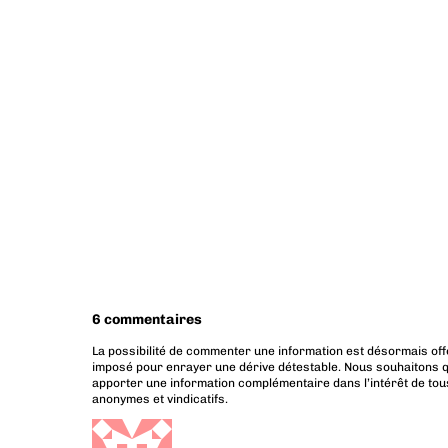
6 commentaires
La possibilité de commenter une information est désormais off
imposé pour enrayer une dérive détestable. Nous souhaitons q
apporter une information complémentaire dans l’intérêt de tous
anonymes et vindicatifs.