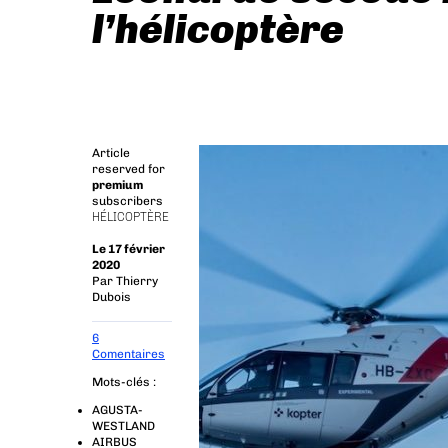
l’hélicoptère
Article
reserved for
premium
subscribers
HÉLICOPTÈRE
Le 17 février
2020
Par
Thierry
Dubois
6
Comentaires
Mots-clés :
AGUSTA-
WESTLAND
AIRBUS