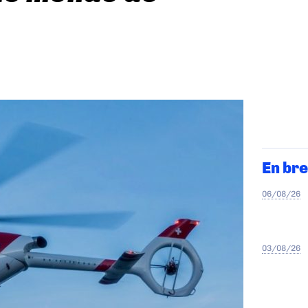
En bre
06/08/26
03/08/26