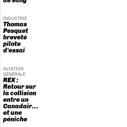
de sang
INDUSTRIE
Thomas
Pesquet
breveté
pilote
d'essai
AVIATION
GÉNÉRALE
REX :
Retour sur
la collision
entre un
Canadair…
et une
péniche