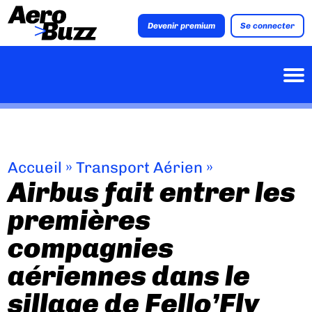
Devenir premium
Se connecter
Accueil
»
Transport Aérien
»
Airbus fait entrer les
premières
compagnies
aériennes dans le
sillage de Fello’Fly