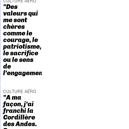
CULTURE AÉRO
"Des
valeurs qui
me sont
chères
comme le
courage, le
patriotisme,
le sacrifice
ou le sens
de
l’engagement."
CULTURE AÉRO
"A ma
façon, j’ai
franchi la
Cordillère
des Andes.