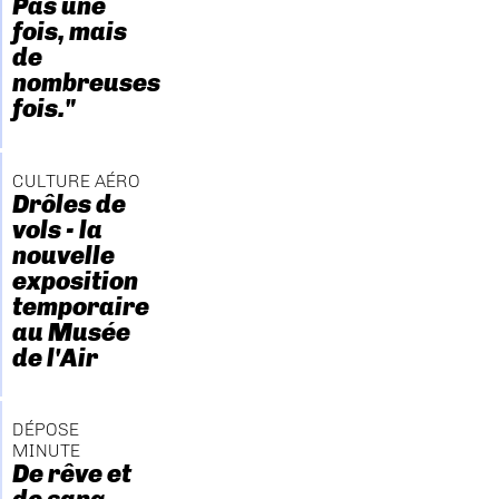
Pas une
fois, mais
de
nombreuses
fois."
CULTURE AÉRO
Drôles de
vols - la
nouvelle
exposition
temporaire
au Musée
de l'Air
DÉPOSE
MINUTE
De rêve et