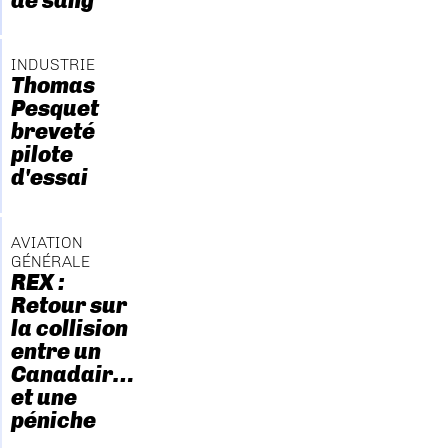
de sang
INDUSTRIE
Thomas
Pesquet
breveté
pilote
d'essai
AVIATION
GÉNÉRALE
REX :
Retour sur
la collision
entre un
Canadair…
et une
péniche