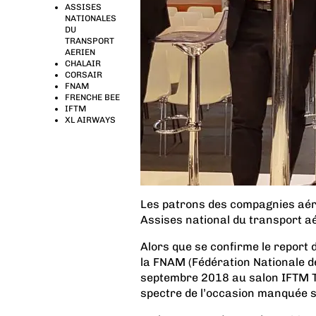
ASSISES
NATIONALES
DU
TRANSPORT
AERIEN
CHALAIR
CORSAIR
FNAM
FRENCHE BEE
IFTM
XL AIRWAYS
Les patrons des compagnies aér
Assises national du transport a
Alors que se confirme le report
la FNAM (Fédération Nationale d
septembre 2018 au salon IFTM Top
spectre de l’occasion manquée se