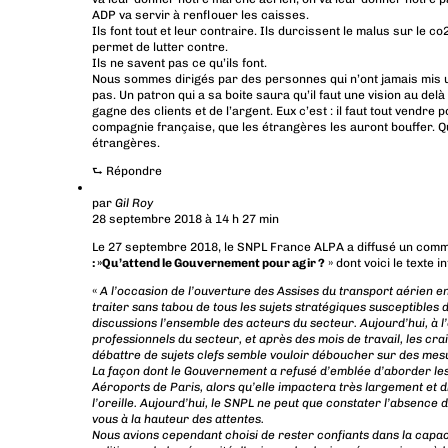
ADP va servir à renflouer les caisses.
Ils font tout et leur contraire. Ils durcissent le malus sur le c
permet de lutter contre.
Ils ne savent pas ce qu’ils font.
Nous sommes dirigés par des personnes qui n’ont jamais mis un 
pas. Un patron qui a sa boite saura qu’il faut une vision au de
gagne des clients et de l’argent. Eux c’est : il faut tout vendre 
compagnie française, que les étrangères les auront bouffer. Q
étrangères.
⮑
Répondre
par
Gil Roy
28 septembre 2018 à 14 h 27 min
Le 27 septembre 2018, le SNPL France ALPA a diffusé un commu
: »Qu’attend le Gouvernement pour agir ?
» dont voici le texte in
«
A l’occasion de l’ouverture des Assises du transport aérien 
traiter sans tabou de tous les sujets stratégiques susceptibles 
discussions l’ensemble des acteurs du secteur. Aujourd’hui, à 
professionnels du secteur, et après des mois de travail, les cr
débattre de sujets clefs semble vouloir déboucher sur des mesu
La façon dont le Gouvernement a refusé d’emblée d’aborder les
Aéroports de Paris, alors qu’elle impactera très largement et d
l’oreille. Aujourd’hui, le SNPL ne peut que constater l’absenc
vous à la hauteur des attentes.
Nous avions cependant choisi de rester confiants dans la capa