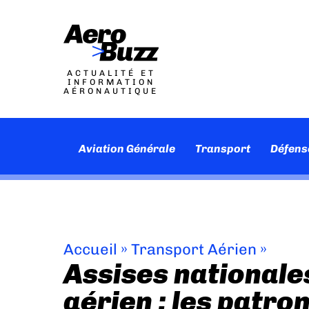
ACTUALITÉ ET
INFORMATION
AÉRONAUTIQUE
Aviation Générale
Transport
Défens
Accueil
»
Transport Aérien
»
Assises nationale
aérien : les patro