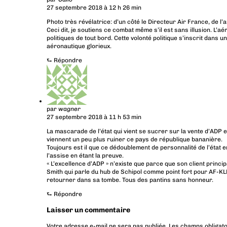
27 septembre 2018 à 12 h 26 min
Photo très révélatrice: d’un côté le Directeur Air France, de 
Ceci dit, je soutiens ce combat même s’il est sans illusion. L
politiques de tout bord. Cette volonté politique s’inscrit dan
aéronautique glorieux.
⮑
Répondre
par
wagner
27 septembre 2018 à 11 h 53 min
La mascarade de l’état qui vient se sucrer sur la vente d’ADP e
viennent un peu plus ruiner ce pays de république bananière.
Toujours est il que ce dédoublement de personnalité de l’état 
l’assise en étant la preuve.
« L’excellence d’ADP » n’existe que parce que son client princip
Smith qui parle du hub de Schipol comme point fort pour AF-KLM
retourner dans sa tombe. Tous des pantins sans honneur.
⮑
Répondre
Laisser un commentaire
Votre adresse e-mail ne sera pas publiée.
Les champs obligato