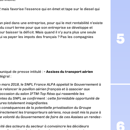
o2 mais favorise l’essence qui en émet et tape sur le diesel qui
pied dans une entreprise, pour qui le mot rentabilité n’existe
là du court terme pour que son entreprise se développe et
pour baisser la déficit. Mais quand il n’y aura plus une seule
ui va payer les impots des français ? Pas les compagnies
niqué de presse intitulé : «
Assises du transport aérien
tégral :
en mars 2018, le SNPL France ALPA appelait le Gouvernement à
de relancer le pavillon aérien français et à associer aux
l’occasion du salon IFTM-Top Résa qui rassemble les
aintes du SNPL se confirment : cette formidable opportunité de
res totalement insignifiantes.
 conséquences de la potentielle privatisation du Groupe
irectement les transporteurs aériens, nous avait mis la puce à
e de volonté du Gouvernement de faire de ces Assises un rendez-
cité des acteurs du secteur à convaincre les décideurs