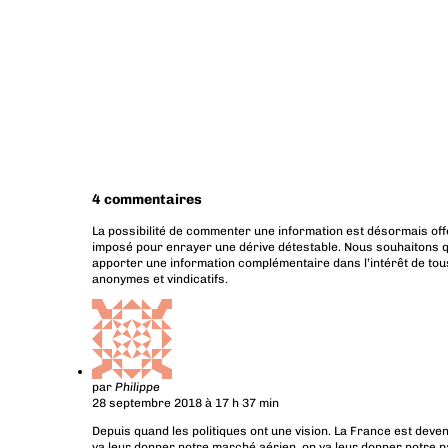
4 commentaires
La possibilité de commenter une information est désormais off
imposé pour enrayer une dérive détestable. Nous souhaitons q
apporter une information complémentaire dans l’intérêt de tous
anonymes et vindicatifs.
par
Philippe
28 septembre 2018 à 17 h 37 min
Depuis quand les politiques ont une vision. La France est deven
va leur donner notre marché aérien, on va leur donner notre p