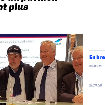
nt plus
En bre
06/08/26
03/08/26