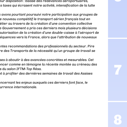
leur disposition : baisse des redevances aéroportuaires,
s taxes qui écrasent notre activité, intensification de la lutte
s avons pourtant poursuivi notre participation aux groupes de
e nouveau compétitif le transport aérien français tout en
étier au travers de la création d’une convention collective
 le Gouvernement a pris ces derniers mois plusieurs décisions
autorisation de la création d’une double-caisse à l’aéroport de
équences vers la France, alors que l’attribution de nouveaux
entes recommandations des professionnels du secteur. Pire
ère des Transports de la nécessité qu’un groupe de travail se
ises à aboutir à des avancées concrètes et mesurables. Cet
dénoncer comme en témoigne la récente montée au créneau des
rs du salon IFTM-Top Résa.
 à profiter des dernières semaines de travail des Assises
ncernant les enjeux auxquels ces derniers font face, le
urrence internationale.