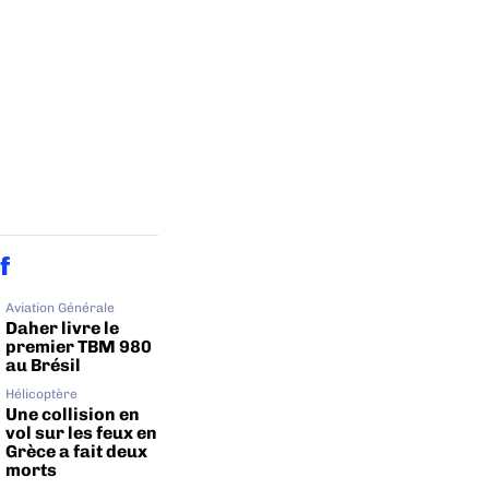
f
Aviation Générale
Daher livre le
premier TBM 980
au Brésil
Hélicoptère
Une collision en
vol sur les feux en
Grèce a fait deux
morts