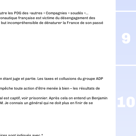
l’autre les PDG des «autres » Compagnies « soudés »…
’aéronautique française est victime du désengagement des
s un but incompréhensible de dénaturer la France de son passé
n étant juge et partie. Les taxes et collusions du groupe ADP
empêche toute action d’être menée à bien – les résultats de
al est captif, voir prisonnier. Après cela on entend un Benjamin
. Je connais un général qui ne doit plus en finir de se
ires sont indiqués avec
*