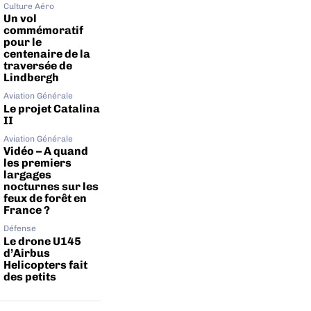
Culture Aéro
Un vol
commémoratif
pour le
centenaire de la
traversée de
Lindbergh
Aviation Générale
Le projet Catalina
II
Aviation Générale
Vidéo – A quand
les premiers
largages
nocturnes sur les
feux de forêt en
France ?
Défense
Le drone U145
d’Airbus
Helicopters fait
des petits