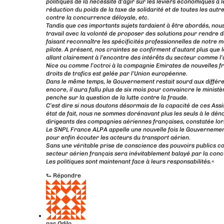
politiques de la nécessité d’agir sur les leviers économiques à 
réduction du poids de la taxe de solidarité et de toutes les autre
contre la concurrence déloyale, etc.
Tandis que ces importants sujets tardaient à être abordés, nou
travail avec la volonté de proposer des solutions pour rendre d
faisant reconnaître les spécificités professionnelles de notre m
pilote. A présent, nos craintes se confirment d’autant plus que
allant clairement à l’encontre des intérêts du secteur comme l’
Nice ou comme l’octroi à la compagnie Emirates de nouvelles fr
droits de trafics est gelée par l’Union européenne.
Dans le même temps, le Gouvernement restait sourd aux différ
encore, il aura fallu plus de six mois pour convaincre le minist
penche sur la question de la lutte contre la fraude.
C’est dire si nous doutons désormais de la capacité de ces Ass
état de fait, nous ne sommes dorénavant plus les seuls à le 
dirigeants des compagnies aériennes françaises, constatée lo
Le SNPL France ALPA appelle une nouvelle fois le Gouvernement
pour enfin écouter les acteurs du transport aérien.
Sans une véritable prise de conscience des pouvoirs publics co
secteur aérien français sera inévitablement balayé par la conc
Les politiques sont maintenant face à leurs responsabilités.
«
⮑
Répondre
par
Odilo