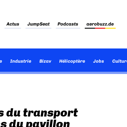
Actus
JumpSeat
Podcasts
aerobuzz.de
e
Industrie
Bizav
Hélicoptère
Jobs
Cultur
s du transport
ns du pavillon