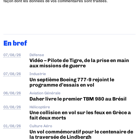
façon dont les données de vos commentaires sont traitées
.
En bref
07/08/26
Défense
Vidéo – Pilote de Tigre, de la prise en main
aux missions de guerre
07/08/26
Industrie
Un septième Boeing 777-9 rejoint le
programme d’essais en vol
06/08/26
Aviation Générale
Daher livre le premier TBM 980 au Brésil
03/08/26
Hélicoptère
Une collision en vol sur les feux en Grèce a
fait deux morts
01/08/26
Culture Aéro
Un vol commémoratif pour le centenaire de
la traversée de Lindbergh