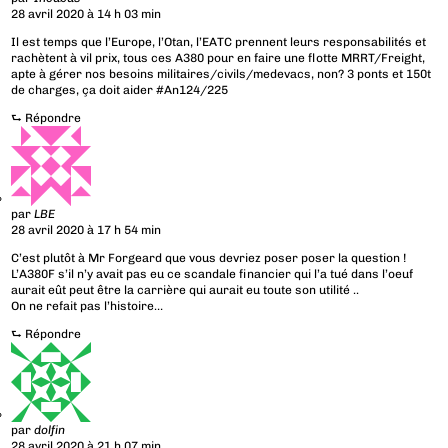
28 avril 2020 à 14 h 03 min
Il est temps que l’Europe, l’Otan, l’EATC prennent leurs responsabilités et
rachètent à vil prix, tous ces A380 pour en faire une flotte MRRT/Freight,
apte à gérer nos besoins militaires/civils/medevacs, non? 3 ponts et 150t
de charges, ça doit aider #An124/225
⮑
Répondre
par
LBE
28 avril 2020 à 17 h 54 min
C’est plutôt à Mr Forgeard que vous devriez poser poser la question !
L’A380F s’il n’y avait pas eu ce scandale financier qui l’a tué dans l’oeuf
aurait eût peut être la carrière qui aurait eu toute son utilité ..
On ne refait pas l’histoire…
⮑
Répondre
par
dolfin
28 avril 2020 à 21 h 07 min