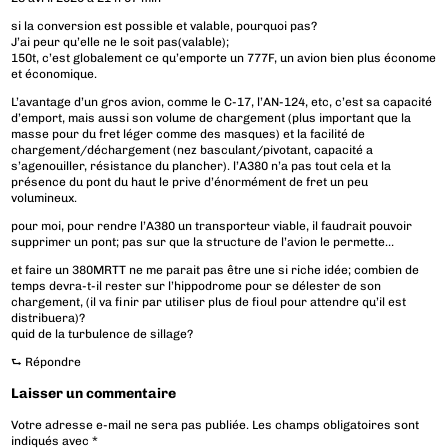
si la conversion est possible et valable, pourquoi pas?
J’ai peur qu’elle ne le soit pas(valable);
150t, c’est globalement ce qu’emporte un 777F, un avion bien plus économe
et économique.
L’avantage d’un gros avion, comme le C-17, l’AN-124, etc, c’est sa capacité
d’emport, mais aussi son volume de chargement (plus important que la
masse pour du fret léger comme des masques) et la facilité de
chargement/déchargement (nez basculant/pivotant, capacité a
s’agenouiller, résistance du plancher). l’A380 n’a pas tout cela et la
présence du pont du haut le prive d’énormément de fret un peu
volumineux.
pour moi, pour rendre l’A380 un transporteur viable, il faudrait pouvoir
supprimer un pont; pas sur que la structure de l’avion le permette…
et faire un 380MRTT ne me parait pas être une si riche idée; combien de
temps devra-t-il rester sur l’hippodrome pour se délester de son
chargement, (il va finir par utiliser plus de fioul pour attendre qu’il est
distribuera)?
quid de la turbulence de sillage?
⮑
Répondre
Laisser un commentaire
Votre adresse e-mail ne sera pas publiée.
Les champs obligatoires sont
indiqués avec
*