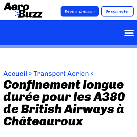
Devenir premium
Se connecter
Accueil
»
Transport Aérien
»
Confinement longue
durée pour les A380
de British Airways à
Châteauroux