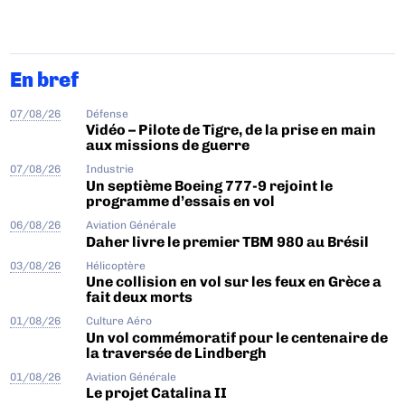
En bref
07/08/26
Défense
Vidéo – Pilote de Tigre, de la prise en main
aux missions de guerre
07/08/26
Industrie
Un septième Boeing 777-9 rejoint le
programme d’essais en vol
06/08/26
Aviation Générale
Daher livre le premier TBM 980 au Brésil
03/08/26
Hélicoptère
Une collision en vol sur les feux en Grèce a
fait deux morts
01/08/26
Culture Aéro
Un vol commémoratif pour le centenaire de
la traversée de Lindbergh
01/08/26
Aviation Générale
Le projet Catalina II