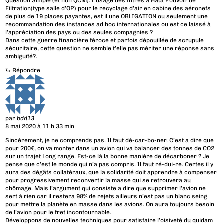
Question Simple (et non QCM): L’usage des filtres à Haut Pouvoir de
Filtration(type salle d’OP) pour le recyclage d’air en cabine des aéronefs
de plus de 19 places payantes, est il une OBLIGATION ou seulement une
recommandation des instances ad hoc internationales ou est ce laissé à
l’appréciation des pays ou des seules compagnies ?
Dans cette guerre financière féroce et parfois dépouillée de scrupule
sécuritaire, cette question ne semble t’elle pas mériter une réponse sans
ambiguïté?.
⮑
Répondre
par
bdd13
8 mai 2020 à 11 h 33 min
Sincèrement, je ne comprends pas. Il faut dé-car-bo-ner. C’est a dire que
pour 200€, on va monter dans un avion qui va balancer des tonnes de CO2
sur un trajet Long range. Est-ce là la bonne manière de décarboner ? Je
pense que c’est le monde qui n’a pas compris. Il faut ré-dui-re. Certes il y
aura des dégâts collatéraux, que la solidarité doit apprendre à compenser
pour progressivement reconvertir la masse qui se retrouvera au
chômage. Mais l’argument qui consiste a dire que supprimer l’avion ne
sert à rien car il restera 98% de rejets ailleurs n’est pas un blanc seing
pour mettre la planète en masse dans les avions. On aura toujours besoin
de l’avion pour le fret incontournable.
Développons de nouvelles techniques pour satisfaire l’oisiveté du quidam