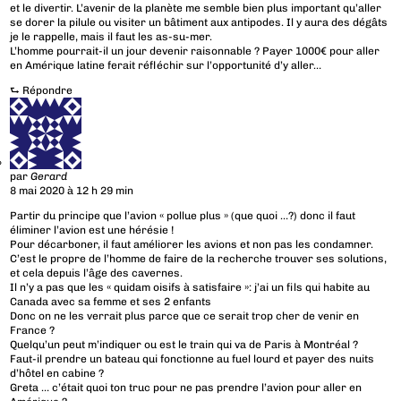
et le divertir. L’avenir de la planète me semble bien plus important qu’aller
se dorer la pilule ou visiter un bâtiment aux antipodes. Il y aura des dégâts
je le rappelle, mais il faut les as-su-mer.
L’homme pourrait-il un jour devenir raisonnable ? Payer 1000€ pour aller
en Amérique latine ferait réfléchir sur l’opportunité d’y aller…
⮑
Répondre
par
Gerard
8 mai 2020 à 12 h 29 min
Partir du principe que l’avion « pollue plus » (que quoi …?) donc il faut
éliminer l’avion est une hérésie !
Pour décarboner, il faut améliorer les avions et non pas les condamner.
C’est le propre de l’homme de faire de la recherche trouver ses solutions,
et cela depuis l’âge des cavernes.
Il n’y a pas que les « quidam oisifs à satisfaire »: j’ai un fils qui habite au
Canada avec sa femme et ses 2 enfants
Donc on ne les verrait plus parce que ce serait trop cher de venir en
France ?
Quelqu’un peut m’indiquer ou est le train qui va de Paris à Montréal ?
Faut-il prendre un bateau qui fonctionne au fuel lourd et payer des nuits
d’hôtel en cabine ?
Greta … c’était quoi ton truc pour ne pas prendre l’avion pour aller en