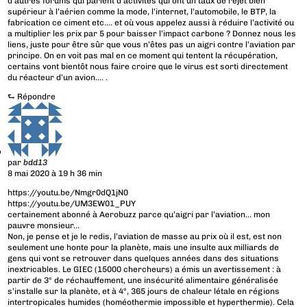
d’autres forums qui parlent d’activités qui ont un taux de rejet bien
supérieur à l’aérien comme la mode, l’internet, l’automobile, le BTP, la
fabrication ce ciment etc…. et où vous appelez aussi à réduire l’activité ou
a multiplier les prix par 5 pour baisser l’impact carbone ? Donnez nous les
liens, juste pour être sûr que vous n’êtes pas un aigri contre l’aviation par
principe. On en voit pas mal en ce moment qui tentent la récupération,
certains vont bientôt nous faire croire que le virus est sorti directement
du réacteur d’un avion…. .
⮑
Répondre
par
bdd13
8 mai 2020 à 19 h 36 min
https://youtu.be/Nmgr0dQ1jN0
https://youtu.be/UM3EW01_PUY
certainement abonné à Aerobuzz parce qu’aigri par l’aviation… mon
pauvre monsieur…
Non, je pense et je le redis, l’aviation de masse au prix où il est, est non
seulement une honte pour la planète, mais une insulte aux milliards de
gens qui vont se retrouver dans quelques années dans des situations
inextricables. Le GIEC (15000 chercheurs) a émis un avertissement : à
partir de 3° de réchauffement, une insécurité alimentaire généralisée
s’installe sur la planète, et à 4°, 365 jours de chaleur létale en régions
intertropicales humides (homéothermie impossible et hyperthermie). Cela