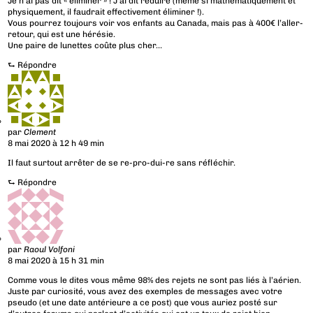
Je n’ai pas dit « éliminer » ! J’ai dit réduire (même si mathématiquement et
physiquement, il faudrait effectivement éliminer !).
Vous pourrez toujours voir vos enfants au Canada, mais pas à 400€ l’aller-
retour, qui est une hérésie.
Une paire de lunettes coûte plus cher…
⮑
Répondre
par
Clement
8 mai 2020 à 12 h 49 min
Il faut surtout arrêter de se re-pro-dui-re sans réfléchir.
⮑
Répondre
par
Raoul Volfoni
8 mai 2020 à 15 h 31 min
Comme vous le dites vous même 98% des rejets ne sont pas liés à l’aérien.
Juste par curiosité, vous avez des exemples de messages avec votre
pseudo (et une date antérieure a ce post) que vous auriez posté sur