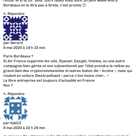
retour le 4/9/20 : pour 100 € faites vous donc un petit week-end à
Bordeaux on le dira pas à Greta, c’est promis 🙂
⮑
Répondre
par
Gerard
8 mai 2020 à 19 h 33 min
Paris Bordeaux ?
Si Air France supprime les vols, Ryanair, Easyjet, Volotea, ou une autre
compagnie bien gérée et non subventionné par l’état prendra la relève au
grand dam des cryptocommunistes et autres bobos dis « écolos », mais qui
roulent en voiture Diesel polluant « parce c’est moins cher… »
La libre entreprise est toujours d’actualité en France
Non ?
⮑
Répondre
par
bdd13
8 mai 2020 à 22 h 29 min