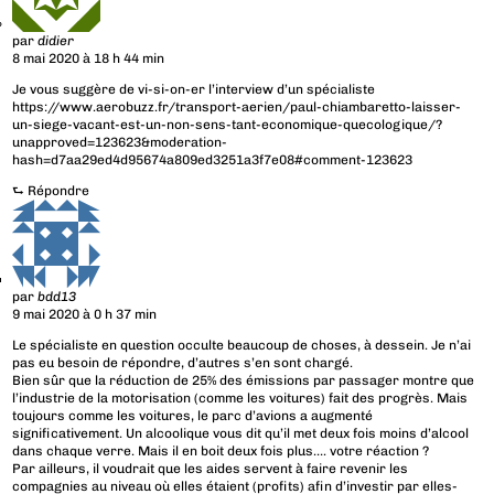
par
didier
8 mai 2020 à 18 h 44 min
Je vous suggère de vi-si-on-er l’interview d’un spécialiste
https://www.aerobuzz.fr/transport-aerien/paul-chiambaretto-laisser-
un-siege-vacant-est-un-non-sens-tant-economique-quecologique/?
unapproved=123623&moderation-
hash=d7aa29ed4d95674a809ed3251a3f7e08#comment-123623
⮑
Répondre
par
bdd13
9 mai 2020 à 0 h 37 min
Le spécialiste en question occulte beaucoup de choses, à dessein. Je n’ai
pas eu besoin de répondre, d’autres s’en sont chargé.
Bien sûr que la réduction de 25% des émissions par passager montre que
l’industrie de la motorisation (comme les voitures) fait des progrès. Mais
toujours comme les voitures, le parc d’avions a augmenté
significativement. Un alcoolique vous dit qu’il met deux fois moins d’alcool
dans chaque verre. Mais il en boit deux fois plus…. votre réaction ?
Par ailleurs, il voudrait que les aides servent à faire revenir les
compagnies au niveau où elles étaient (profits) afin d’investir par elles-