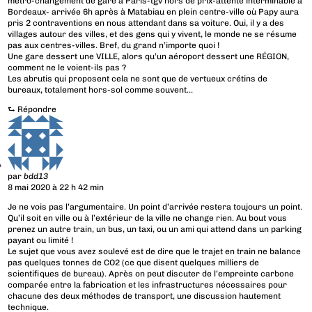
métro-changement de gare à Paris-tgv hors de prix-attente interminable à
Bordeaux- arrivée 6h après à Matabiau en plein centre-ville où Papy aura
pris 2 contraventions en nous attendant dans sa voiture. Oui, il y a des
villages autour des villes, et des gens qui y vivent, le monde ne se résume
pas aux centres-villes. Bref, du grand n’importe quoi !
Une gare dessert une VILLE, alors qu’un aéroport dessert une RÉGION,
comment ne le voient-ils pas ?
Les abrutis qui proposent cela ne sont que de vertueux crétins de
bureaux, totalement hors-sol comme souvent…
⮑
Répondre
par
bdd13
8 mai 2020 à 22 h 42 min
Je ne vois pas l’argumentaire. Un point d’arrivée restera toujours un point.
Qu’il soit en ville ou à l’extérieur de la ville ne change rien. Au bout vous
prenez un autre train, un bus, un taxi, ou un ami qui attend dans un parking
payant ou limité !
Le sujet que vous avez soulevé est de dire que le trajet en train ne balance
pas quelques tonnes de CO2 (ce que disent quelques milliers de
scientifiques de bureau). Après on peut discuter de l’empreinte carbone
comparée entre la fabrication et les infrastructures nécessaires pour
chacune des deux méthodes de transport, une discussion hautement
technique.