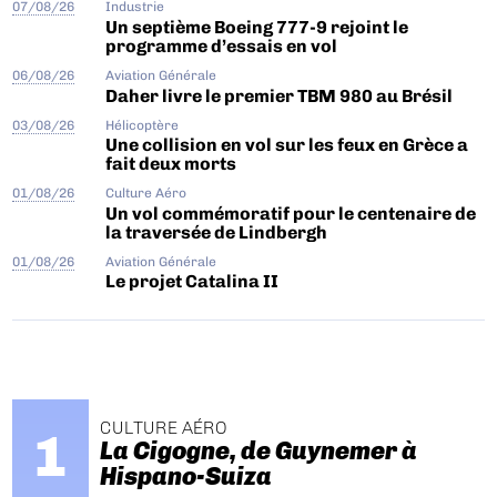
07/08/26
Industrie
Un septième Boeing 777-9 rejoint le
programme d’essais en vol
06/08/26
Aviation Générale
Daher livre le premier TBM 980 au Brésil
03/08/26
Hélicoptère
Une collision en vol sur les feux en Grèce a
fait deux morts
01/08/26
Culture Aéro
Un vol commémoratif pour le centenaire de
la traversée de Lindbergh
01/08/26
Aviation Générale
Le projet Catalina II
CULTURE AÉRO
La Cigogne, de Guynemer à
Hispano-Suiza