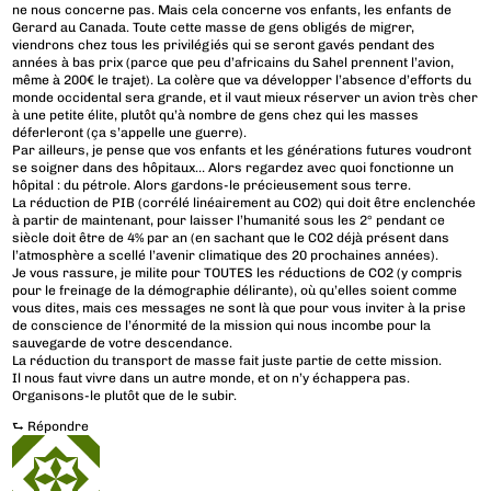
ne nous concerne pas. Mais cela concerne vos enfants, les enfants de
Gerard au Canada. Toute cette masse de gens obligés de migrer,
viendrons chez tous les privilégiés qui se seront gavés pendant des
années à bas prix (parce que peu d’africains du Sahel prennent l’avion,
même à 200€ le trajet). La colère que va développer l’absence d’efforts du
monde occidental sera grande, et il vaut mieux réserver un avion très cher
à une petite élite, plutôt qu’à nombre de gens chez qui les masses
déferleront (ça s’appelle une guerre).
Par ailleurs, je pense que vos enfants et les générations futures voudront
se soigner dans des hôpitaux… Alors regardez avec quoi fonctionne un
hôpital : du pétrole. Alors gardons-le précieusement sous terre.
La réduction de PIB (corrélé linéairement au CO2) qui doit être enclenchée
à partir de maintenant, pour laisser l’humanité sous les 2° pendant ce
siècle doit être de 4% par an (en sachant que le CO2 déjà présent dans
l’atmosphère a scellé l’avenir climatique des 20 prochaines années).
Je vous rassure, je milite pour TOUTES les réductions de CO2 (y compris
pour le freinage de la démographie délirante), où qu’elles soient comme
vous dites, mais ces messages ne sont là que pour vous inviter à la prise
de conscience de l’énormité de la mission qui nous incombe pour la
sauvegarde de votre descendance.
La réduction du transport de masse fait juste partie de cette mission.
Il nous faut vivre dans un autre monde, et on n’y échappera pas.
Organisons-le plutôt que de le subir.
⮑
Répondre