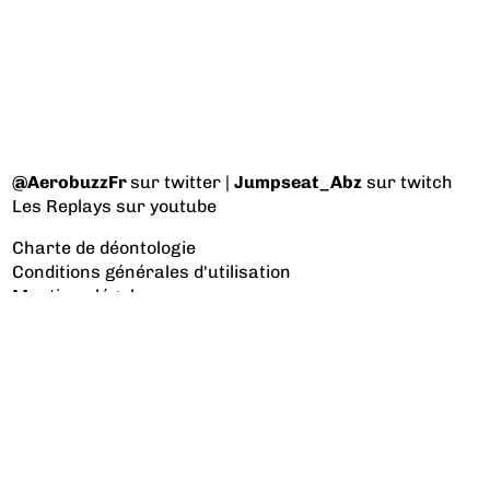
@AerobuzzFr
sur twitter |
Jumpseat_Abz
sur twitch
Les Replays
sur youtube
Charte de déontologie
Conditions générales d'utilisation
Mentions légales
Nous contacter
Les catégories à voir
Aviation d’Affaires
Aviation Générale
Culture Aéro
Débat et opinion