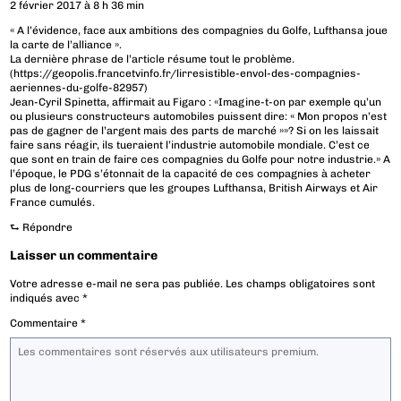
2 février 2017 à 8 h 36 min
« A l’évidence, face aux ambitions des compagnies du Golfe, Lufthansa joue
la carte de l’alliance ».
La dernière phrase de l’article résume tout le problème.
(
https://geopolis.francetvinfo.fr/lirresistible-envol-des-compagnies-
aeriennes-du-golfe-82957
)
Jean-Cyril Spinetta, affirmait au Figaro : «Imagine-t-on par exemple qu’un
ou plusieurs constructeurs automobiles puissent dire: « Mon propos n’est
pas de gagner de l’argent mais des parts de marché »»? Si on les laissait
faire sans réagir, ils tueraient l’industrie automobile mondiale. C’est ce
que sont en train de faire ces compagnies du Golfe pour notre industrie.» A
l’époque, le PDG s’étonnait de la capacité de ces compagnies à acheter
plus de long-courriers que les groupes Lufthansa, British Airways et Air
France cumulés.
⮑
Répondre
Laisser un commentaire
Votre adresse e-mail ne sera pas publiée.
Les champs obligatoires sont
indiqués avec
*
Commentaire
*