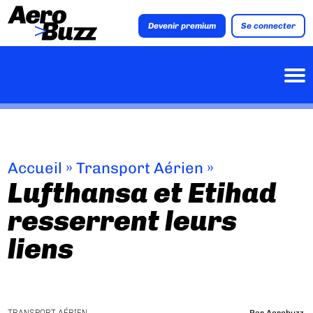
Devenir premium
Se connecter
Accueil
»
Transport Aérien
»
Lufthansa et Etihad
resserrent leurs
liens