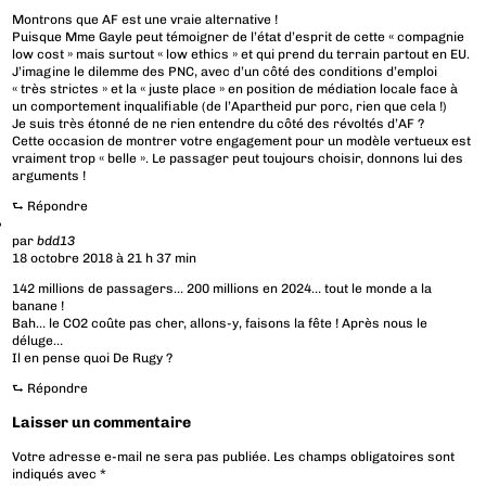
Montrons que AF est une vraie alternative !
Puisque Mme Gayle peut témoigner de l’état d’esprit de cette « compagnie
low cost » mais surtout « low ethics » et qui prend du terrain partout en EU.
J’imagine le dilemme des PNC, avec d’un côté des conditions d’emploi
« très strictes » et la « juste place » en position de médiation locale face à
un comportement inqualifiable (de l’Apartheid pur porc, rien que cela !)
Je suis très étonné de ne rien entendre du côté des révoltés d’AF ?
Cette occasion de montrer votre engagement pour un modèle vertueux est
vraiment trop « belle ». Le passager peut toujours choisir, donnons lui des
arguments !
⮑
Répondre
par
bdd13
18 octobre 2018 à 21 h 37 min
142 millions de passagers… 200 millions en 2024… tout le monde a la
banane !
Bah… le CO2 coûte pas cher, allons-y, faisons la fête ! Après nous le
déluge…
Il en pense quoi De Rugy ?
⮑
Répondre
Laisser un commentaire
Votre adresse e-mail ne sera pas publiée.
Les champs obligatoires sont
indiqués avec
*