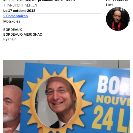
Article reserved for
premium
subscribers
Par
Frédéric
Lert
TRANSPORT AÉRIEN
Le 17 octobre 2018
2 Comentaires
Mots-clés :
BORDEAUX
BORDEAUX-MERIGNAC
Ryanair