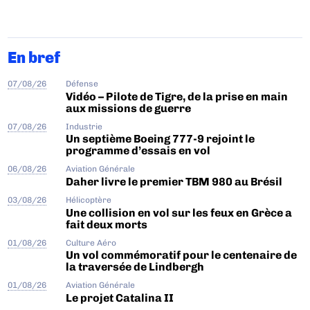
En bref
07/08/26
Défense
Vidéo – Pilote de Tigre, de la prise en main
aux missions de guerre
07/08/26
Industrie
Un septième Boeing 777-9 rejoint le
programme d’essais en vol
06/08/26
Aviation Générale
Daher livre le premier TBM 980 au Brésil
03/08/26
Hélicoptère
Une collision en vol sur les feux en Grèce a
fait deux morts
01/08/26
Culture Aéro
Un vol commémoratif pour le centenaire de
la traversée de Lindbergh
01/08/26
Aviation Générale
Le projet Catalina II