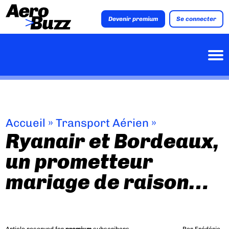
Devenir premium
Se connecter
Accueil
»
Transport Aérien
»
Ryanair et Bordeaux,
un prometteur
mariage de raison…