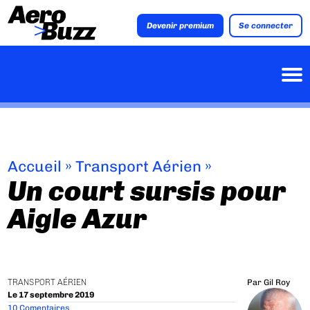
Devenir premium
Se connecter
Accueil
»
Transport Aérien
»
Un court sursis pour
Aigle Azur
TRANSPORT AÉRIEN
Par
Gil Roy
Le 17 septembre 2019
10 Comentaires