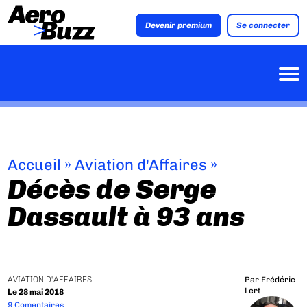
Devenir premium
Se connecter
Accueil
»
Aviation d'Affaires
»
Décès de Serge
Dassault à 93 ans
AVIATION D'AFFAIRES
Par
Frédéric
Lert
Le 28 mai 2018
9 Comentaires