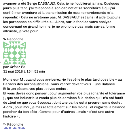
avancer, a été Serge DASSAULT. Cela, je ne l’oublierai jamais. Quelques
jours plus tard, j’ai téléphoné à son cabinet et sa secrétaire à qui j’ai
confié mon aventure et la transmission de mes remerciements m’ a
répondu: « Cela ne m’étonne pas, M. DASSAULT est ainsi, il aide toujours
les personnes en difficultés »…..Alors, sur le fond de votre analyse
concernant ce grand homme, je ne prononce pas, mais sur sa forme
altruiste, je vote pour.
⮑
Répondre
par
Grisez Ph
31 mai 2018 à 15 h 51 min
Monsieur M , quand vous arriverez -je l’espère le plus tard possible – au
Paradis des aéronauticiens , vous verrez devant vous …une Balance .
Et là ,on pèsera vos plus , et vos moins .
Et vous devez donc penser , pour augmenter vos plus (charité et tolérance
) , que cet industriel a rendu plus de services à la Nation qu’il n’a été fautif
de ..tout ce que vous évoquez , dont une partie est à prouver sans doute .
Alors , pour moi , je masse totalement sur les moins , et regarde la balance
pencher du bon côté . Comme pour d’autres …mais « c’est une autre
histoire « .
⮑
Répondre