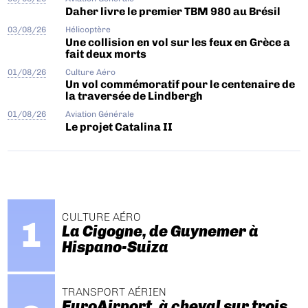
Daher livre le premier TBM 980 au Brésil
03/08/26
Hélicoptère
Une collision en vol sur les feux en Grèce a
fait deux morts
01/08/26
Culture Aéro
Un vol commémoratif pour le centenaire de
la traversée de Lindbergh
01/08/26
Aviation Générale
Le projet Catalina II
CULTURE AÉRO
La Cigogne, de Guynemer à
Hispano-Suiza
TRANSPORT AÉRIEN
EuroAirport, à cheval sur trois