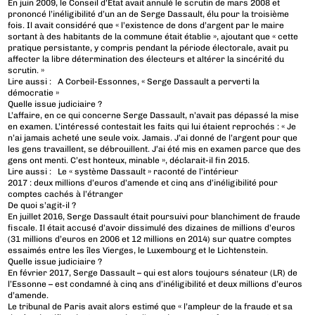
En juin 2009, le Conseil d’Etat avait annulé le scrutin de mars 2008 et
prononcé l’inéligibilité d’un an de Serge Dassault, élu pour la troisième
fois. Il avait considéré que « l’existence de dons d’argent par le maire
sortant à des habitants de la commune était établie », ajoutant que « cette
pratique persistante, y compris pendant la période électorale, avait pu
affecter la libre détermination des électeurs et altérer la sincérité du
scrutin. »
Lire aussi : A Corbeil-Essonnes, « Serge Dassault a perverti la
démocratie »
Quelle issue judiciaire ?
L’affaire, en ce qui concerne Serge Dassault, n’avait pas dépassé la mise
en examen. L’intéressé contestait les faits qui lui étaient reprochés : « Je
n’ai jamais acheté une seule voix. Jamais. J’ai donné de l’argent pour que
les gens travaillent, se débrouillent. J’ai été mis en examen parce que des
gens ont menti. C’est honteux, minable », déclarait-il fin 2015.
Lire aussi : Le « système Dassault » raconté de l’intérieur
2017 : deux millions d’euros d’amende et cinq ans d’inéligibilité pour
comptes cachés à l’étranger
De quoi s’agit-il ?
En juillet 2016, Serge Dassault était poursuivi pour blanchiment de fraude
fiscale. Il était accusé d’avoir dissimulé des dizaines de millions d’euros
(31 millions d’euros en 2006 et 12 millions en 2014) sur quatre comptes
essaimés entre les îles Vierges, le Luxembourg et le Lichtenstein.
Quelle issue judiciaire ?
En février 2017, Serge Dassault – qui est alors toujours sénateur (LR) de
l’Essonne – est condamné à cinq ans d’inéligibilité et deux millions d’euros
d’amende.
Le tribunal de Paris avait alors estimé que « l’ampleur de la fraude et sa