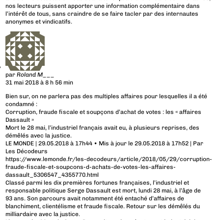
nos lecteurs puissent apporter une information complémentaire dans
l’intérêt de tous, sans craindre de se faire tacler par des internautes
anonymes et vindicatifs.
par
Roland M___
31 mai 2018 à 8 h 56 min
Bien sur, on ne parlera pas des multiples affaires pour lesquelles il a été
condamné :
Corruption, fraude fiscale et soupçons d’achat de votes : les « affaires
Dassault »
Mort le 28 mai, l’industriel français avait eu, à plusieurs reprises, des
démêlés avec la justice.
LE MONDE | 29.05.2018 à 17h44 • Mis à jour le 29.05.2018 à 17h52 | Par
Les Décodeurs
https://www.lemonde.fr/les-decodeurs/article/2018/05/29/corruption-
fraude-fiscale-et-soupcons-d-achats-de-votes-les-affaires-
dassault_5306547_4355770.html
Classé parmi les dix premières fortunes françaises, l’industriel et
responsable politique Serge Dassault est mort, lundi 28 mai, à l’âge de
93 ans. Son parcours avait notamment été entaché d’affaires de
blanchiment, clientélisme et fraude fiscale. Retour sur les démêlés du
milliardaire avec la justice.