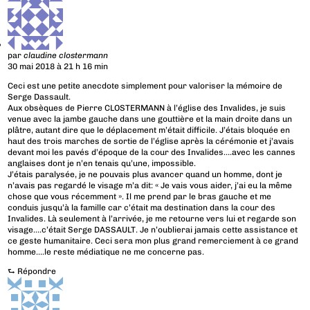
par
claudine clostermann
30 mai 2018 à 21 h 16 min
Ceci est une petite anecdote simplement pour valoriser la mémoire de
Serge Dassault.
Aux obsèques de Pierre CLOSTERMANN à l’église des Invalides, je suis
venue avec la jambe gauche dans une gouttière et la main droite dans un
plâtre, autant dire que le déplacement m’était difficile. J’étais bloquée en
haut des trois marches de sortie de l’église après la cérémonie et j’avais
devant moi les pavés d’époque de la cour des Invalides….avec les cannes
anglaises dont je n’en tenais qu’une, impossible.
J’étais paralysée, je ne pouvais plus avancer quand un homme, dont je
n’avais pas regardé le visage m’a dit: « Je vais vous aider, j’ai eu la même
chose que vous récemment ». Il me prend par le bras gauche et me
conduis jusqu’à la famille car c’était ma destination dans la cour des
Invalides. Là seulement à l’arrivée, je me retourne vers lui et regarde son
visage….c’était Serge DASSAULT. Je n’oublierai jamais cette assistance et
ce geste humanitaire. Ceci sera mon plus grand remerciement à ce grand
homme….le reste médiatique ne me concerne pas.
⮑
Répondre