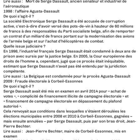
Lire aussi : Mort de Serge Dassault, ancien sénateur et industriel de
l’aéronautique
1998 : l’affaire Agusta-Dassault
De quoi s’agit-il ?
La société Electronique Serge Dassault a été accusée de corruption
active, c’est-à-dire d’avoir versé des pots-de-vin à hauteur de 60 millions
de francs à des responsables du Parti socialiste belge, afin de remporter
un contrat d’un milliard de francs portant sur la modernisation des avions
de l’armée belge et sur l’achat d’hélicoptères de combat.
Quelle issue judiciaire ?
En 1998, l’industriel français Serge Dassault était condamné à deux ans de
prison avec sursis par la justice belge. En 2005, la Cour européenne des
droits de l’homme a, cependant, jugé que ce procès était inéquitable,
estimant que Serge Dassault n’avait pas été entendu par la juridiction
compétente.
Lire aussi : La Belgique est condamnée pour le procès Agusta-Dassault
2009 : Fraude électorale à Corbeil-Essonnes
De quoi s’agit-il ?
Serge Dassault avait été mis en examen en avril 2014 pour « achat de
votes », « complicité de financement illicite de campagne électorale » et
« financement de campagne électorale en dépassement du plafond
autorisé ».
Cela renvoyait aux conditions dans lesquelles s’étaient déroulées les
élections municipales entre 2008 et 2010 à Corbeil-Essonnes, gagnées –
mais ensuite annulées – par Serge Dassault, puis par son bras droit, Jean-
Pierre Bechter.
Lire aussi : Jean-Pierre Bechter, maire de Corbeil-Essonnes, mis en
examen