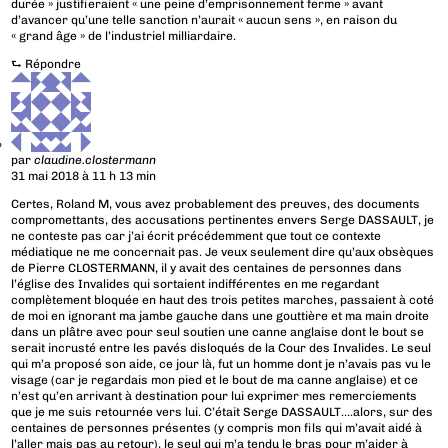
durée » justifieraient « une peine d’emprisonnement ferme » avant
d’avancer qu’une telle sanction n’aurait « aucun sens », en raison du
« grand âge » de l’industriel milliardaire.
⮑
Répondre
par
claudine.clostermann
31 mai 2018 à 11 h 13 min
Certes, Roland M, vous avez probablement des preuves, des documents
compromettants, des accusations pertinentes envers Serge DASSAULT, je
ne conteste pas car j’ai écrit précédemment que tout ce contexte
médiatique ne me concernait pas. Je veux seulement dire qu’aux obsèques
de Pierre CLOSTERMANN, il y avait des centaines de personnes dans
l’église des Invalides qui sortaient indifférentes en me regardant
complètement bloquée en haut des trois petites marches, passaient à coté
de moi en ignorant ma jambe gauche dans une gouttière et ma main droite
dans un plâtre avec pour seul soutien une canne anglaise dont le bout se
serait incrusté entre les pavés disloqués de la Cour des Invalides. Le seul
qui m’a proposé son aide, ce jour là, fut un homme dont je n’avais pas vu le
visage (car je regardais mon pied et le bout de ma canne anglaise) et ce
n’est qu’en arrivant à destination pour lui exprimer mes remerciements
que je me suis retournée vers lui. C’était Serge DASSAULT….alors, sur des
centaines de personnes présentes (y compris mon fils qui m’avait aidé à
l’aller mais pas au retour), le seul qui m’a tendu le bras pour m’aider à