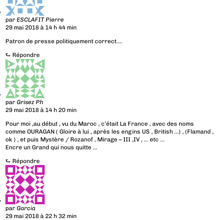
par
ESCLAFIT Pierre
29 mai 2018 à 14 h 44 min
Patron de presse politiquement correct….
⮑
Répondre
par
Grisez Ph
29 mai 2018 à 14 h 20 min
Pour moi ,au début , vu du Maroc , c’était La France , avec des noms
comme OURAGAN ( Gloire à lui , après les engins US , British …) , (Flamand ,
ok ) , et puis Mystère / Rozanof , Mirage – III ,IV , … etc …
Encre un Grand qui nous quitte …
⮑
Répondre
par
Garcia
29 mai 2018 à 22 h 32 min