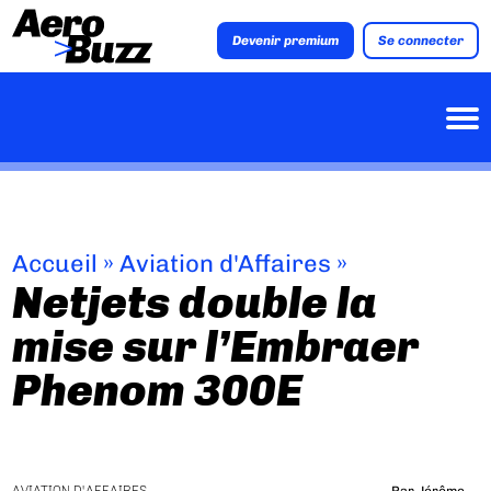
Devenir premium
Se connecter
Accueil
»
Aviation d'Affaires
»
Netjets double la
mise sur l’Embraer
Phenom 300E