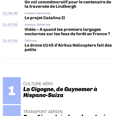
Un vol commémoratif pour le centenaire de
la traversée de Lindbergh
01/08/26
Aviation Générale
Le projet Catalina II
31/07/26
Aviation Générale
Vidéo – A quand les premiers largages
nocturnes sur les feux de forêt en France ?
31/07/26
Défense
Le drone U145 d’Airbus Helicopters fait des
petits
CULTURE AÉRO
La Cigogne, de Guynemer à
Hispano-Suiza
TRANSPORT AÉRIEN