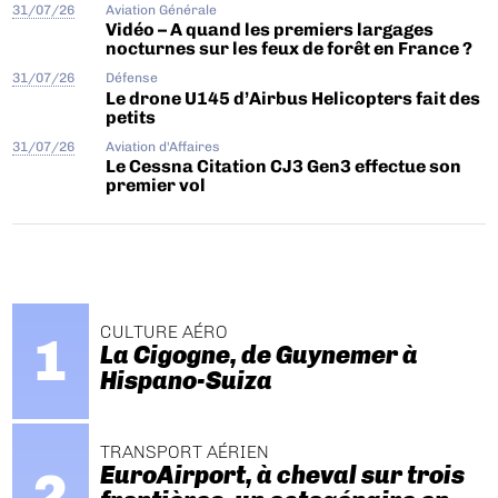
31/07/26
Aviation Générale
Vidéo – A quand les premiers largages
nocturnes sur les feux de forêt en France ?
31/07/26
Défense
Le drone U145 d’Airbus Helicopters fait des
petits
31/07/26
Aviation d'Affaires
Le Cessna Citation CJ3 Gen3 effectue son
premier vol
CULTURE AÉRO
La Cigogne, de Guynemer à
Hispano-Suiza
TRANSPORT AÉRIEN
EuroAirport, à cheval sur trois