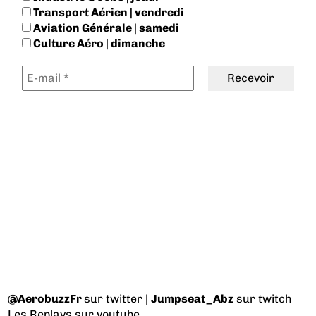
Transport Aérien | vendredi
Aviation Générale | samedi
Culture Aéro | dimanche
@AerobuzzFr
sur twitter |
Jumpseat_Abz
sur twitch
Les Replays
sur youtube