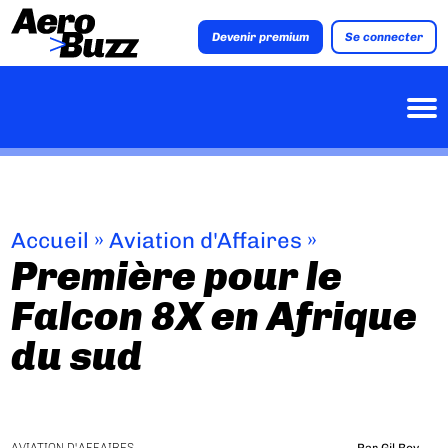
Devenir premium
Se connecter
Accueil
»
Aviation d'Affaires
»
Première pour le
Falcon 8X en Afrique
du sud